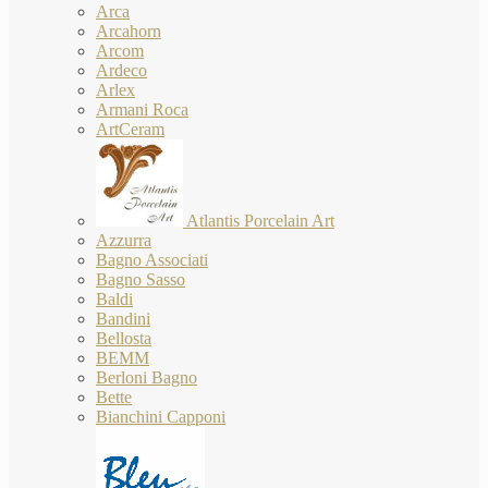
Arca
Arcahorn
Arcom
Ardeco
Arlex
Armani Roca
ArtCeram
Atlantis Porcelain Art
Azzurra
Bagno Associati
Bagno Sasso
Baldi
Bandini
Bellosta
BEMM
Berloni Bagno
Bette
Bianchini Capponi