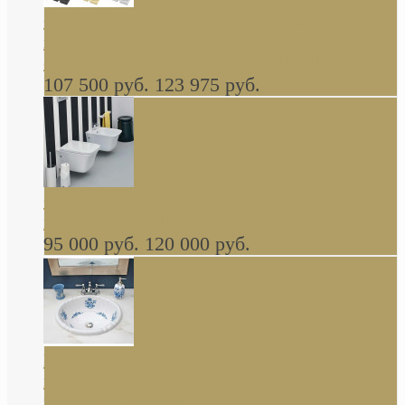
Cassia Duravit врезная сверху кухонная
керамическая мойка 1160 x 510 мм белая,
серая, черная, бежевая В НАЛИЧИИ
107 500 руб.
123 975 руб.
Cow ArtCeram унитаз навесной и биде
навесное КОМПЛЕКТ
95 000 руб.
120 000 руб.
Decorated Bathroom раковина овальная
встраиваемая для ванной с рисунком синяя
роза В НАЛИЧИИ