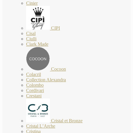
Cinier
CIPI
Cisal
Ciulli
Clark Made
Cocoon
Colacril
Collection Alexandra
Colombo
Cordivari
Crestani
Cristal et Bronze
Cristal L’Arche
Cristina