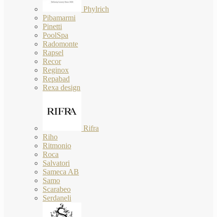
Phylrich
Pibamarmi
Pinetti
PoolSpa
Radomonte
Rapsel
Recor
Reginox
Repabad
Rexa design
Rifra
Riho
Ritmonio
Roca
Salvatori
Sameca AB
Samo
Scarabeo
Serdaneli