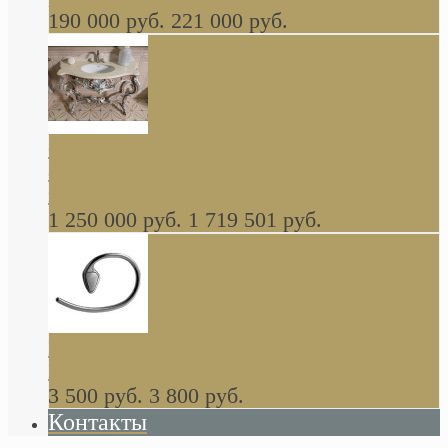
190 000 руб.
221 000 руб.
Gondola GAIA консоль 140 см для ванной в
стиле барокко, из массива дерева, светло
коричневый матовый окрас + серебро
1 250 000 руб.
1 719 501 руб.
Khala Colombo аксессуары (серия) В
НАЛИЧИИ
3 500 руб.
3 800 руб.
Контакты