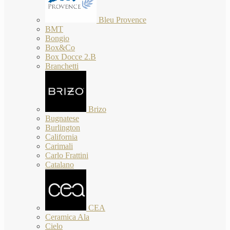
Bleu Provence
BMT
Bongio
Box&Co
Box Docce 2.B
Branchetti
Brizo
Bugnatese
Burlington
California
Carimali
Carlo Frattini
Catalano
CEA
Ceramica Ala
Cielo