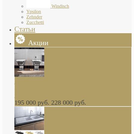
Windisch
Ypsilon
Zehnder
Zucchetti
Статьи
Акции
Butterfly Scarabeo КОМПЛЕКТ санфаянса
(унитаз и биде) напольные снаружи декор
глянцевая платина В НАЛИЧИИ
195 000 руб.
228 000 руб.