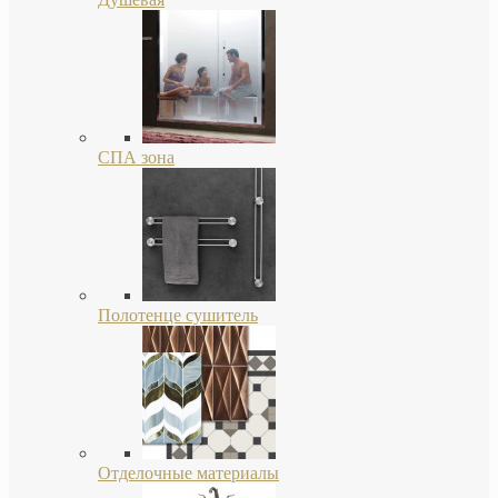
СПА зона
Полотенце сушитель
Отделочные материалы