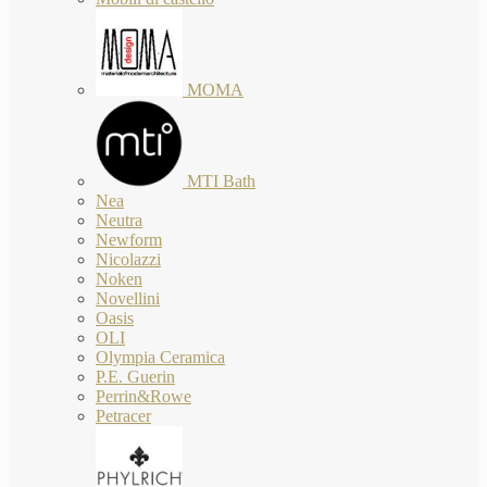
MOMA
MTI Bath
Nea
Neutra
Newform
Nicolazzi
Noken
Novellini
Oasis
OLI
Olympia Ceramica
P.E. Guerin
Perrin&Rowe
Petracer