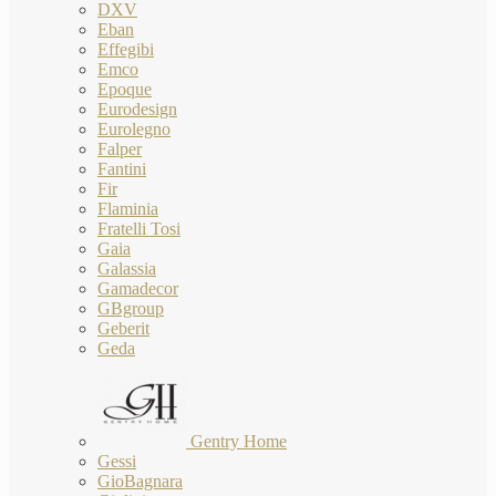
DXV
Eban
Effegibi
Emco
Epoque
Eurodesign
Eurolegno
Falper
Fantini
Fir
Flaminia
Fratelli Tosi
Gaia
Galassia
Gamadecor
GBgroup
Geberit
Geda
Gentry Home
Gessi
GioBagnara