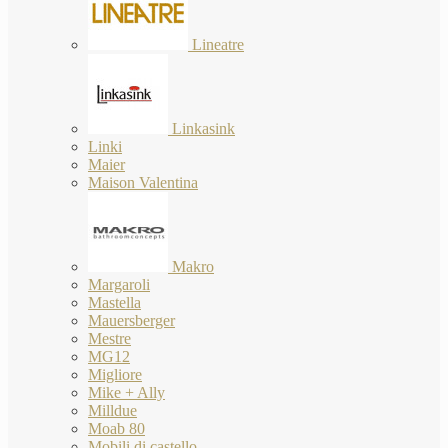
Lineatre
Linkasink
Linki
Maier
Maison Valentina
Makro
Margaroli
Mastella
Mauersberger
Mestre
MG12
Migliore
Mike + Ally
Milldue
Moab 80
Mobili di castello