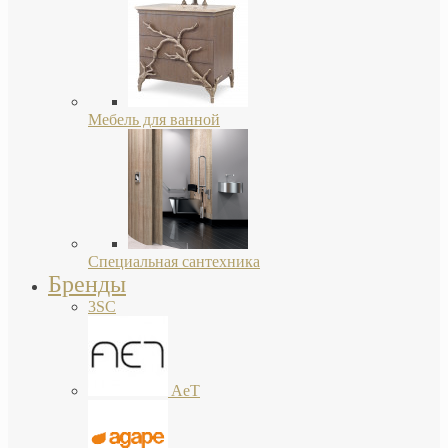
Мебель для ванной
Специальная сантехника
Бренды
3SC
AeT