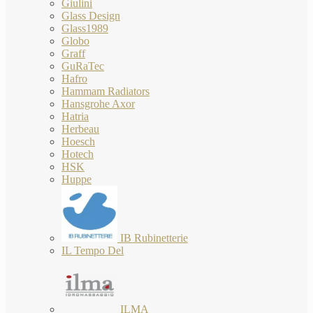
Giulini
Glass Design
Glass1989
Globo
Graff
GuRaTec
Hafro
Hammam Radiators
Hansgrohe Axor
Hatria
Herbeau
Hoesch
Hotech
HSK
Huppe
IB Rubinetterie
IL Tempo Del
ILMA