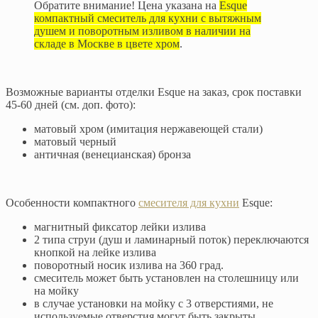
Обратите внимание! Цена указана на
Esque
компактный смеситель для кухни с вытяжным
душем и поворотным изливом в наличии на
складе в Москве в цвете хром
.
Возможные варианты отделки Esque на заказ, срок поставки
45-60 дней (см. доп. фото):
матовый хром (имитация нержавеющей стали)
матовый черный
античная (венецианская) бронза
Особенности компактного
смесителя для кухни
Esque:
магнитный фиксатор лейки излива
2 типа струи (душ и ламинарный поток) переключаются
кнопкой на лейке излива
поворотный носик излива на 360 град.
смеситель может быть установлен на столешницу или
на мойку
в случае установки на мойку с 3 отверстиями, не
используемые отверстия могут быть закрыты