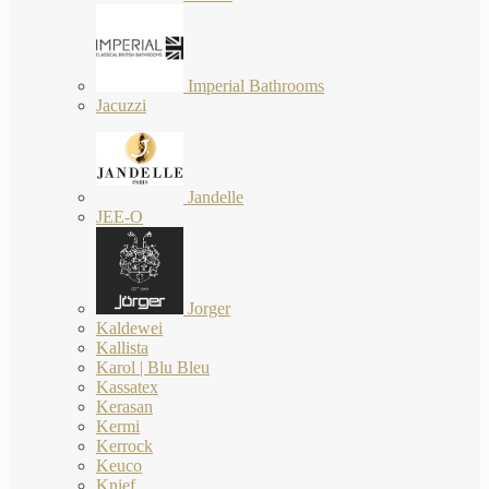
Imperial Bathrooms
Jacuzzi
Jandelle
JEE-O
Jorger
Kaldewei
Kallista
Karol | Blu Bleu
Kassatex
Kerasan
Kermi
Kerrock
Keuco
Knief