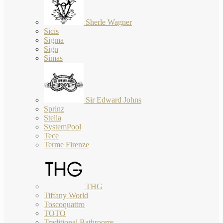
Sherle Wagner
Sicis
Sigma
Sign
Simas
Sir Edward Johns
Sprinz
Stella
SystemPool
Tece
Terme Firenze
THG
Tiffany World
Toscoquattro
TOTO
Traditional Bathrooms