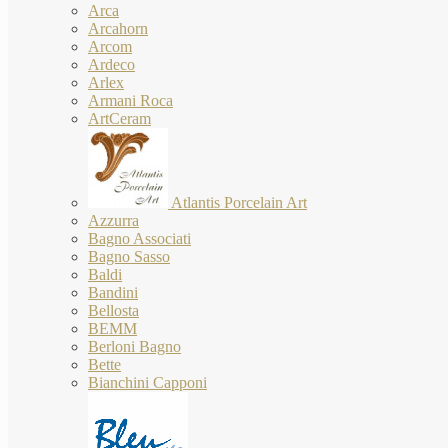
Arca
Arcahorn
Arcom
Ardeco
Arlex
Armani Roca
ArtCeram
Atlantis Porcelain Art
Azzurra
Bagno Associati
Bagno Sasso
Baldi
Bandini
Bellosta
BEMM
Berloni Bagno
Bette
Bianchini Capponi