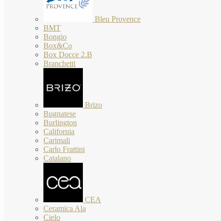
Bleu Provence
BMT
Bongio
Box&Co
Box Docce 2.B
Branchetti
Brizo
Bugnatese
Burlington
California
Carimali
Carlo Frattini
Catalano
CEA
Ceramica Ala
Cielo