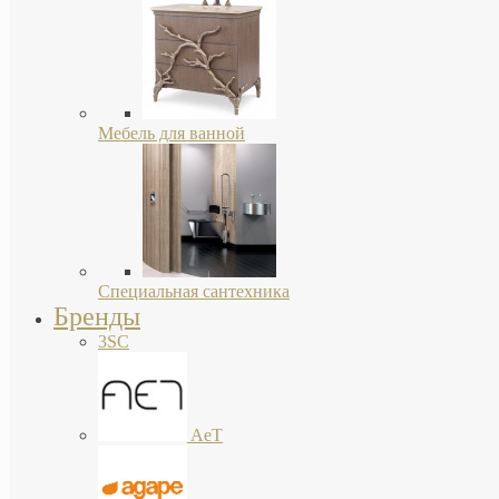
Мебель для ванной
Специальная сантехника
Бренды
3SC
AeT