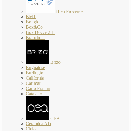
Bleu Provence
BMT
Bongio
Box&Co
Box Docce 2.B
Branchetti
Brizo
Bugnatese
Burlington
California
Carimali
Carlo Frattini
Catalano
CEA
Ceramica Ala
Cielo