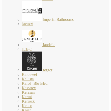
Imperial Bathrooms
Jacuzzi
Jandelle
JEE-O
Jorger
Kaldewei
Kallista
Karol | Blu Bleu
Kassatex
Kerasan
Kermi
Kerrock
Keuco
Knief