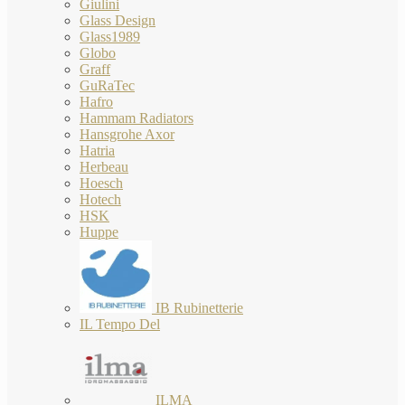
Giulini
Glass Design
Glass1989
Globo
Graff
GuRaTec
Hafro
Hammam Radiators
Hansgrohe Axor
Hatria
Herbeau
Hoesch
Hotech
HSK
Huppe
IB Rubinetterie
IL Tempo Del
ILMA