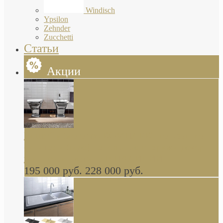
Windisch
Ypsilon
Zehnder
Zucchetti
Статьи
Акции
Butterfly Scarabeo КОМПЛЕКТ санфаянса
(унитаз и биде) напольные снаружи декор
глянцевая платина В НАЛИЧИИ
195 000 руб.
228 000 руб.