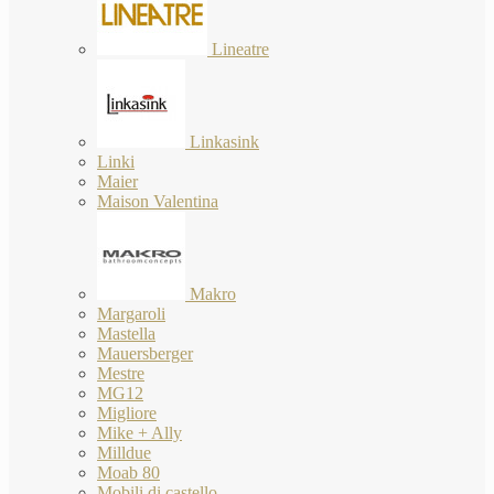
Lineatre
Linkasink
Linki
Maier
Maison Valentina
Makro
Margaroli
Mastella
Mauersberger
Mestre
MG12
Migliore
Mike + Ally
Milldue
Moab 80
Mobili di castello