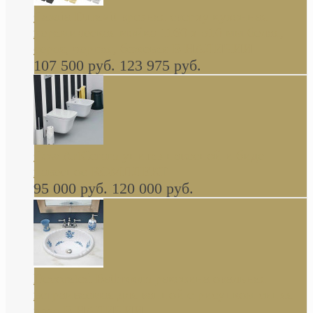
Cassia Duravit врезная сверху кухонная
керамическая мойка 1160 x 510 мм белая,
серая, черная, бежевая В НАЛИЧИИ
107 500 руб.
123 975 руб.
Cow ArtCeram унитаз навесной и биде
навесное КОМПЛЕКТ
95 000 руб.
120 000 руб.
Decorated Bathroom раковина овальная
встраиваемая для ванной с рисунком синяя
роза В НАЛИЧИИ