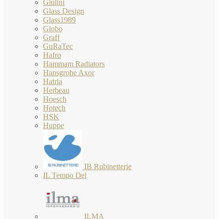
Giulini
Glass Design
Glass1989
Globo
Graff
GuRaTec
Hafro
Hammam Radiators
Hansgrohe Axor
Hatria
Herbeau
Hoesch
Hotech
HSK
Huppe
IB Rubinetterie
IL Tempo Del
ILMA