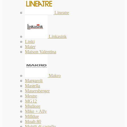
Lineatre
Linkasink
Linki
Maier
Maison Valentina
Makro
Margaroli
Mastella
Mauersberger
Mestre
MG12
Migliore
Mike + Ally
Milldue
Moab 80
Mobili di castello