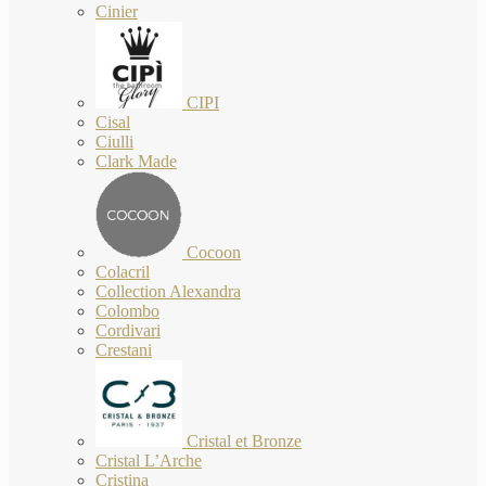
Cinier
CIPI
Cisal
Ciulli
Clark Made
Cocoon
Colacril
Collection Alexandra
Colombo
Cordivari
Crestani
Cristal et Bronze
Cristal L’Arche
Cristina