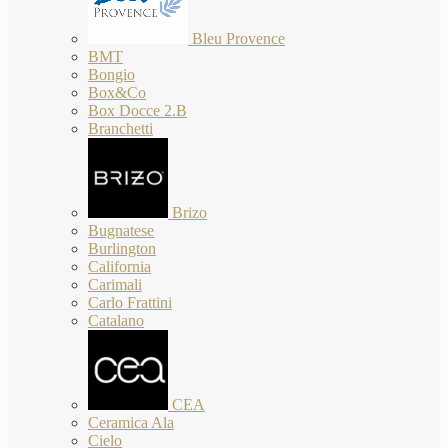
Bleu Provence
BMT
Bongio
Box&Co
Box Docce 2.B
Branchetti
Brizo
Bugnatese
Burlington
California
Carimali
Carlo Frattini
Catalano
CEA
Ceramica Ala
Cielo