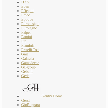
DXV
Eban
Effegibi
Emco
Epoque
Eurodesign
Eurolegno
Falper
Fantini
Fir
Flaminia
Fratelli Tosi
Gaia
Galassia
Gamadecor
GBgroup
Geberit
Geda
Gentry Home
Gessi
GioBagnara