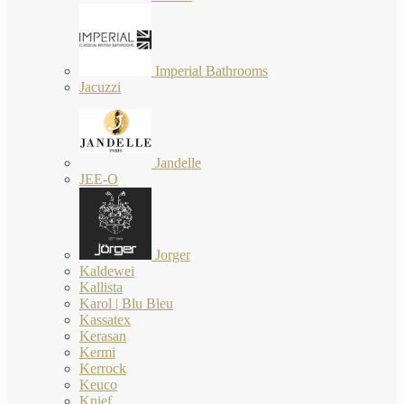
Imperial Bathrooms
Jacuzzi
Jandelle
JEE-O
Jorger
Kaldewei
Kallista
Karol | Blu Bleu
Kassatex
Kerasan
Kermi
Kerrock
Keuco
Knief