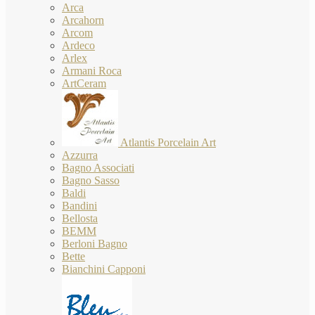
Arca
Arcahorn
Arcom
Ardeco
Arlex
Armani Roca
ArtCeram
Atlantis Porcelain Art
Azzurra
Bagno Associati
Bagno Sasso
Baldi
Bandini
Bellosta
BEMM
Berloni Bagno
Bette
Bianchini Capponi