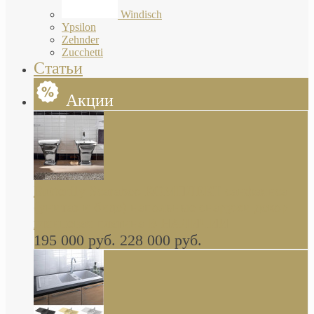
Windisch
Ypsilon
Zehnder
Zucchetti
Статьи
Акции
Butterfly Scarabeo КОМПЛЕКТ санфаянса
(унитаз и биде) напольные снаружи декор
глянцевая платина В НАЛИЧИИ
195 000 руб.
228 000 руб.