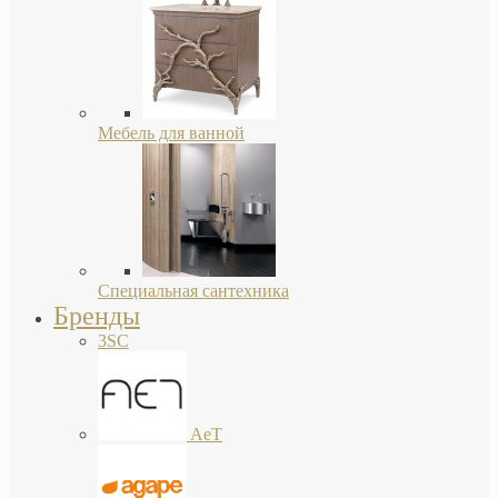
Мебель для ванной
Специальная сантехника
Бренды
3SC
AeT