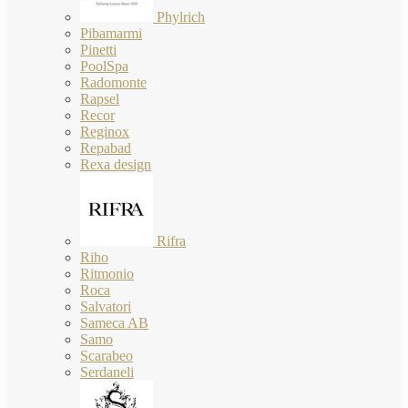
Phylrich
Pibamarmi
Pinetti
PoolSpa
Radomonte
Rapsel
Recor
Reginox
Repabad
Rexa design
Rifra
Riho
Ritmonio
Roca
Salvatori
Sameca AB
Samo
Scarabeo
Serdaneli