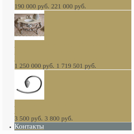
190 000 руб.
221 000 руб.
Gondola GAIA консоль 140 см для ванной в
стиле барокко, из массива дерева, светло
коричневый матовый окрас + серебро
1 250 000 руб.
1 719 501 руб.
Khala Colombo аксессуары (серия) В
НАЛИЧИИ
3 500 руб.
3 800 руб.
Контакты