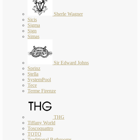
Sherle Wagner
Sicis
Sigma
Sign
Simas
Sir Edward Johns
Sprinz
Stella
SystemPool
Tece
Terme Firenze
THG
Tiffany World
Toscoquattro
TOTO
Traditional Bathrooms