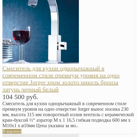
Смеситель для кухни однорычажный в
современном стиле премиум уровня на одно
отверстие Jorger хром золото никель бронза
латунь черный белый
104 500 руб.
Смеситель для кухни однорычажный в современном стиле
премиум уровня на одно отверстие Jorger вынос носика 230
мм, высота 315 мм поворотный излив вентиль с керамической
кран-буксой ½“ аэратор M x 1 16,5 гибкая подводка 600 мм х
М10х1 х ø10мм Цена указана за мо..
В корзину