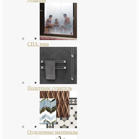
СПА зона
Полотенце сушитель
Отделочные материалы