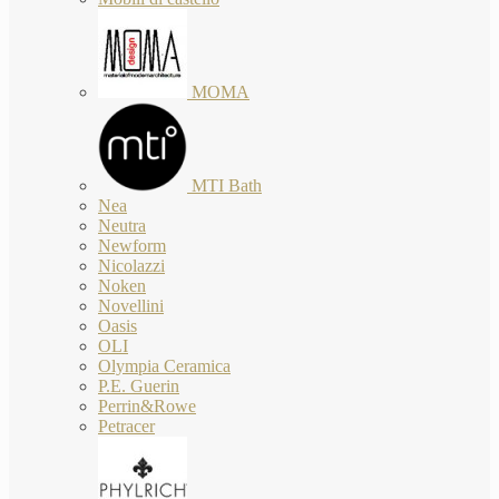
MOMA
MTI Bath
Nea
Neutra
Newform
Nicolazzi
Noken
Novellini
Oasis
OLI
Olympia Ceramica
P.E. Guerin
Perrin&Rowe
Petracer