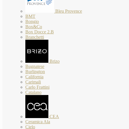
Bleu Provence
BMT
Bongio
Box&Co
Box Docce 2.B
Branchetti
Brizo
Bugnatese
Burlington
California
Carimali
Carlo Frattini
Catalano
CEA
Ceramica Ala
Cielo