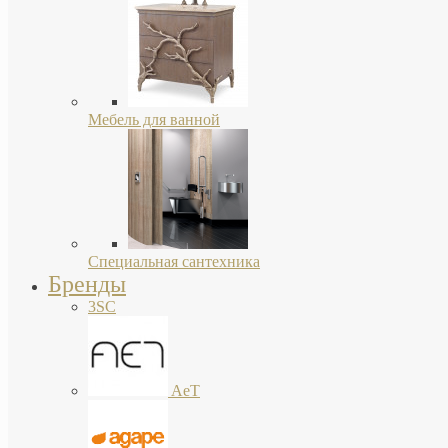
Мебель для ванной
Специальная сантехника
Бренды
3SC
AeT