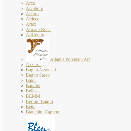
Arca
Arcahorn
Arcom
Ardeco
Arlex
Armani Roca
ArtCeram
Atlantis Porcelain Art
Azzurra
Bagno Associati
Bagno Sasso
Baldi
Bandini
Bellosta
BEMM
Berloni Bagno
Bette
Bianchini Capponi