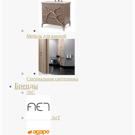
Мебель для ванной
Специальная сантехника
Бренды
3SC
AeT