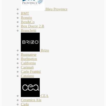
Bleu Provence
BMT
Bongio
Box&Co
Box Docce 2.B
Branchetti
Brizo
Bugnatese
Burlington
California
Carimali
Carlo Frattini
Catalano
CEA
Ceramica Ala
Cielo