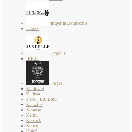
Imperial Bathrooms
Jacuzzi
Jandelle
JEE-O
Jorger
Kaldewei
Kallista
Karol | Blu Bleu
Kassatex
Kerasan
Kermi
Kerrock
Keuco
Knief