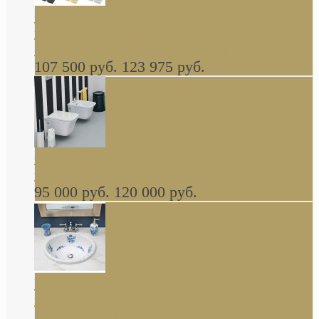
Cassia Duravit врезная сверху кухонная
керамическая мойка 1160 x 510 мм белая,
серая, черная, бежевая В НАЛИЧИИ
107 500 руб.
123 975 руб.
Cow ArtCeram унитаз навесной и биде
навесное КОМПЛЕКТ
95 000 руб.
120 000 руб.
Decorated Bathroom раковина овальная
встраиваемая для ванной с рисунком синяя
роза В НАЛИЧИИ