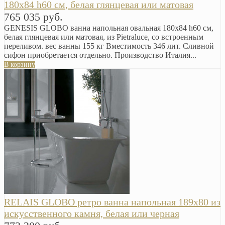
180х84 h60 см, белая глянцевая или матовая
765 035 руб.
GENESIS GLOBO ванна напольная овальная 180х84 h60 см,
белая глянцевая или матовая, из Pietraluce, со встроенным
переливом. вес ванны 155 кг Вместимость 346 лит. Сливной
сифон приобретается отдельно. Производство Италия...
В корзину
RELAIS GLOBO ретро ванна напольная 189х80 из
искусственного камня, белая или черная