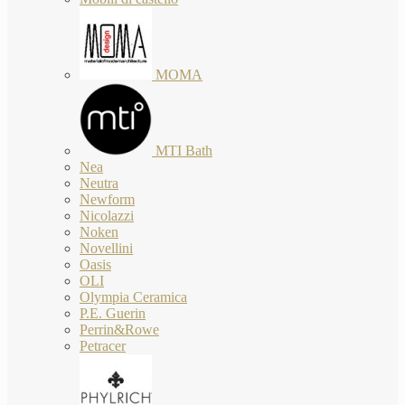
MOMA
MTI Bath
Nea
Neutra
Newform
Nicolazzi
Noken
Novellini
Oasis
OLI
Olympia Ceramica
P.E. Guerin
Perrin&Rowe
Petracer