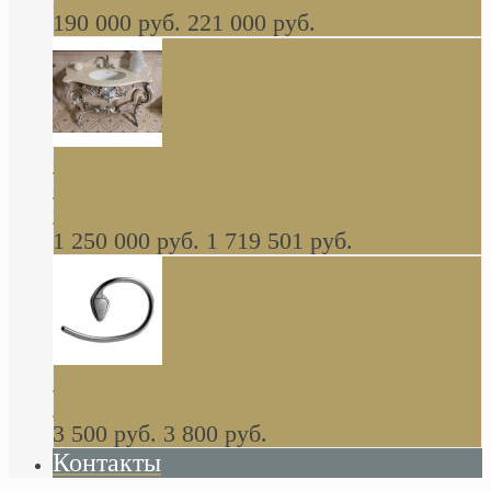
190 000 руб.
221 000 руб.
Gondola GAIA консоль 140 см для ванной в
стиле барокко, из массива дерева, светло
коричневый матовый окрас + серебро
1 250 000 руб.
1 719 501 руб.
Khala Colombo аксессуары (серия) В
НАЛИЧИИ
3 500 руб.
3 800 руб.
Контакты