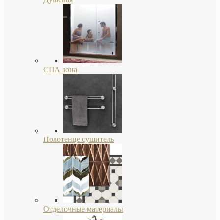
СПА зона
Полотенце сушитель
Отделочные материалы