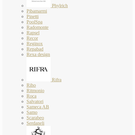
Phylrich
Pibamarmi
Pinetti
PoolSpa
Radomonte
Rapsel
Recor
Reginox
Repabad
Rexa design
Rifra
Riho
Ritmonio
Roca
Salvatori
Sameca AB
Samo
Scarabeo
Serdaneli