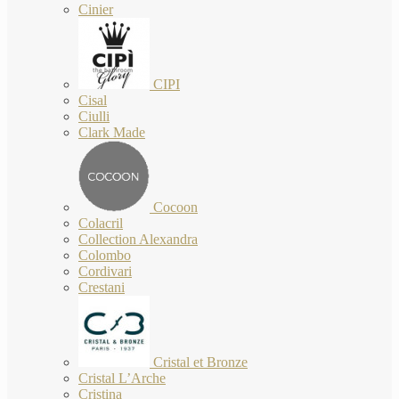
Cinier
CIPI
Cisal
Ciulli
Clark Made
Cocoon
Colacril
Collection Alexandra
Colombo
Cordivari
Crestani
Cristal et Bronze
Cristal L’Arche
Cristina