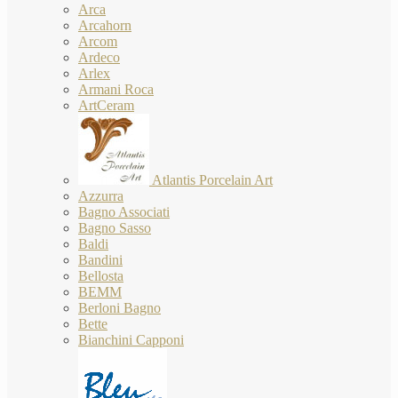
Arca
Arcahorn
Arcom
Ardeco
Arlex
Armani Roca
ArtCeram
Atlantis Porcelain Art
Azzurra
Bagno Associati
Bagno Sasso
Baldi
Bandini
Bellosta
BEMM
Berloni Bagno
Bette
Bianchini Capponi