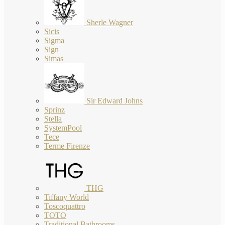
Sherle Wagner
Sicis
Sigma
Sign
Simas
Sir Edward Johns
Sprinz
Stella
SystemPool
Tece
Terme Firenze
THG
Tiffany World
Toscoquattro
TOTO
Traditional Bathrooms