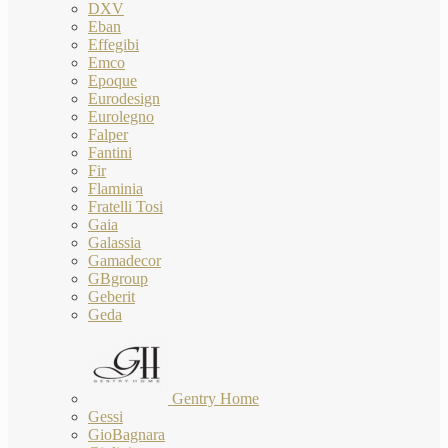
DXV
Eban
Effegibi
Emco
Epoque
Eurodesign
Eurolegno
Falper
Fantini
Fir
Flaminia
Fratelli Tosi
Gaia
Galassia
Gamadecor
GBgroup
Geberit
Geda
Gentry Home
Gessi
GioBagnara