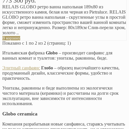
773 300 руб.
RELAIS GLOBO ретро ванна напольная 189х80 из
искусственного камня, белая или черная из Pietraluce. RELAIS
GLOBO ретро ванна напольная - скругленные углы в простой
форме, сможет изменить пространство вашей ванной комнаты
легко и непринужденно. Размер: 80х189см Слив-перели хром,
золото ..
В корзину
Показано с 1 по 2 из 2 (страниц: 1)
Итальянская фабрика
Globo
– производит санфаянс для
ванных комнат и туалетов: унитазы, раковины, биде.
Элитный санфаянс
Глобо
– образец высочайшего качества,
продуманный дизайн, классические формы, удобство и
практичность.
Унитазы, раковины и биде выполнены из экологически
чистого материала (керамики) и рассчитаны на долги срок
эксплуатации, вне зависимости от интенсивности
использования.
Globo ceramica
Компания разрабатывая новые санфаянса, стараясь учитывать