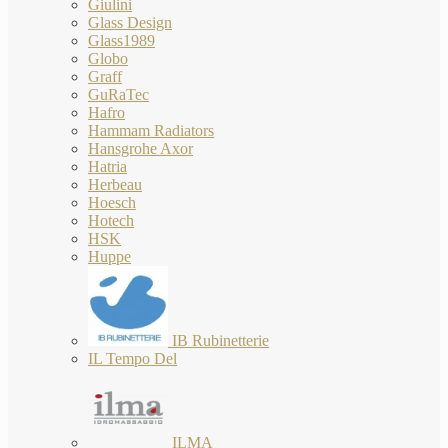
Giulini
Glass Design
Glass1989
Globo
Graff
GuRaTec
Hafro
Hammam Radiators
Hansgrohe Axor
Hatria
Herbeau
Hoesch
Hotech
HSK
Huppe
IB Rubinetterie
IL Tempo Del
ILMA