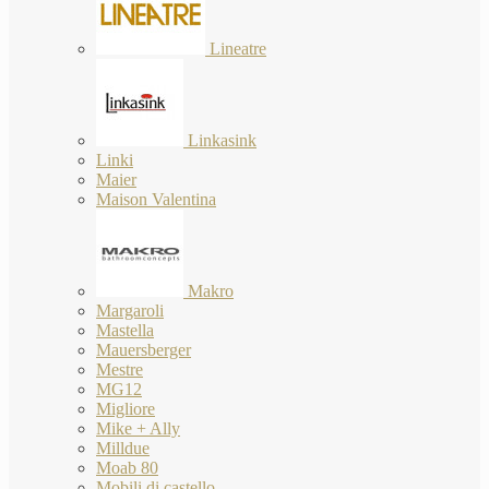
Lineatre
Linkasink
Linki
Maier
Maison Valentina
Makro
Margaroli
Mastella
Mauersberger
Mestre
MG12
Migliore
Mike + Ally
Milldue
Moab 80
Mobili di castello