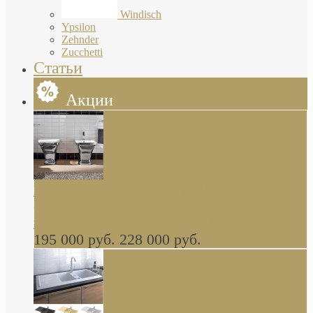
Windisch
Ypsilon
Zehnder
Zucchetti
Статьи
Акции
Butterfly Scarabeo КОМПЛЕКТ санфаянса
(унитаз и биде) напольные снаружи декор
глянцевая платина В НАЛИЧИИ
195 000 руб.
228 000 руб.