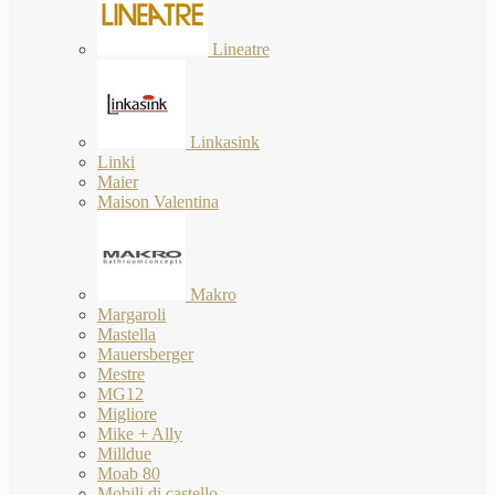
Lineatre
Linkasink
Linki
Maier
Maison Valentina
Makro
Margaroli
Mastella
Mauersberger
Mestre
MG12
Migliore
Mike + Ally
Milldue
Moab 80
Mobili di castello