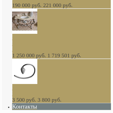
190 000 руб.
221 000 руб.
Gondola GAIA консоль 140 см для ванной в
стиле барокко, из массива дерева, светло
коричневый матовый окрас + серебро
1 250 000 руб.
1 719 501 руб.
Khala Colombo аксессуары (серия) В
НАЛИЧИИ
3 500 руб.
3 800 руб.
Контакты