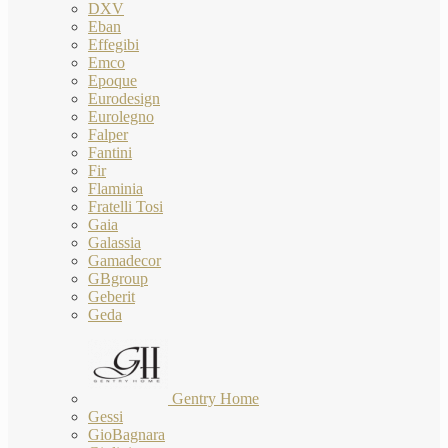
DXV
Eban
Effegibi
Emco
Epoque
Eurodesign
Eurolegno
Falper
Fantini
Fir
Flaminia
Fratelli Tosi
Gaia
Galassia
Gamadecor
GBgroup
Geberit
Geda
Gentry Home
Gessi
GioBagnara