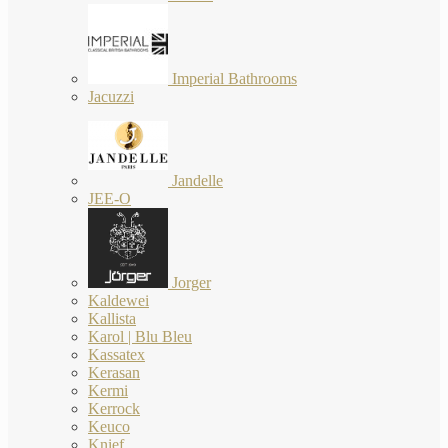
Imperial Bathrooms
Jacuzzi
Jandelle
JEE-O
Jorger
Kaldewei
Kallista
Karol | Blu Bleu
Kassatex
Kerasan
Kermi
Kerrock
Keuco
Knief