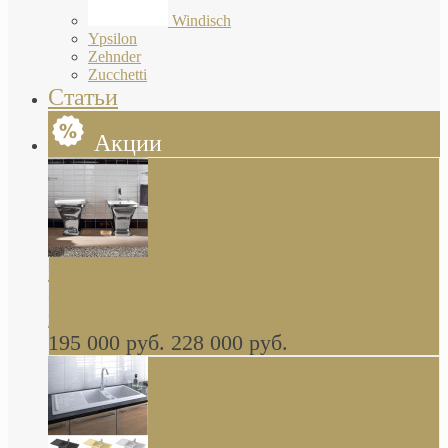
Windisch
Ypsilon
Zehnder
Zucchetti
Статьи
Акции
Butterfly Scarabeo КОМПЛЕКТ санфаянса
(унитаз и биде) напольные снаружи декор
глянцевая платина В НАЛИЧИИ
195 000 руб.
228 000 руб.