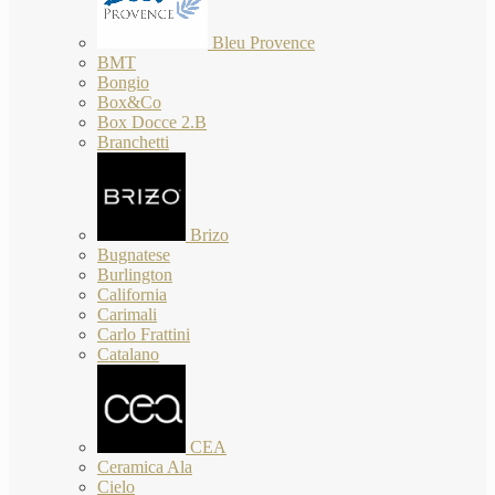
Bleu Provence
BMT
Bongio
Box&Co
Box Docce 2.B
Branchetti
Brizo
Bugnatese
Burlington
California
Carimali
Carlo Frattini
Catalano
CEA
Ceramica Ala
Cielo