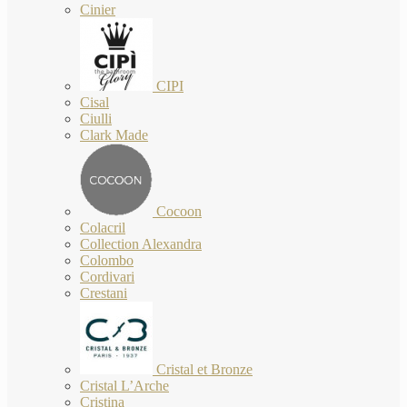
Cinier
CIPI
Cisal
Ciulli
Clark Made
Cocoon
Colacril
Collection Alexandra
Colombo
Cordivari
Crestani
Cristal et Bronze
Cristal L’Arche
Cristina