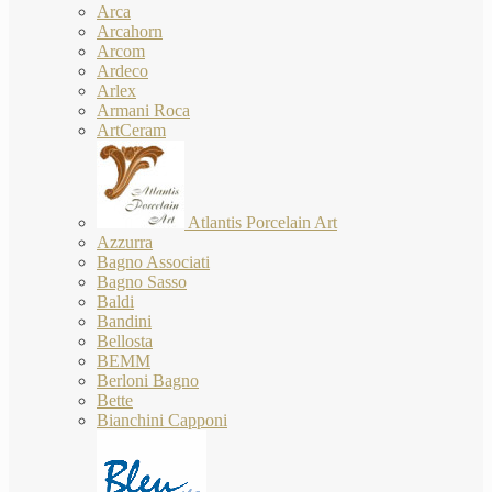
Arca
Arcahorn
Arcom
Ardeco
Arlex
Armani Roca
ArtCeram
Atlantis Porcelain Art
Azzurra
Bagno Associati
Bagno Sasso
Baldi
Bandini
Bellosta
BEMM
Berloni Bagno
Bette
Bianchini Capponi