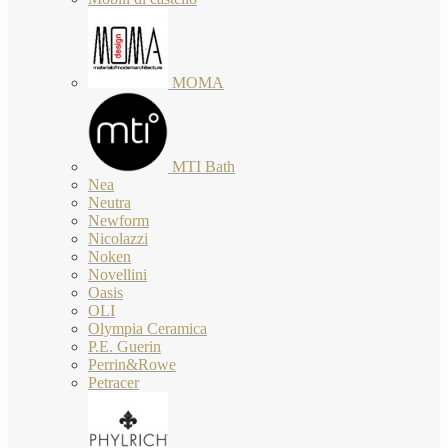
MOMA
MTI Bath
Nea
Neutra
Newform
Nicolazzi
Noken
Novellini
Oasis
OLI
Olympia Ceramica
P.E. Guerin
Perrin&Rowe
Petracer