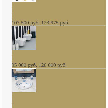
Cassia Duravit врезная сверху кухонная
керамическая мойка 1160 x 510 мм белая,
серая, черная, бежевая В НАЛИЧИИ
107 500 руб.
123 975 руб.
Cow ArtCeram унитаз навесной и биде
навесное КОМПЛЕКТ
95 000 руб.
120 000 руб.
Decorated Bathroom раковина овальная
встраиваемая для ванной с рисунком синяя
роза В НАЛИЧИИ