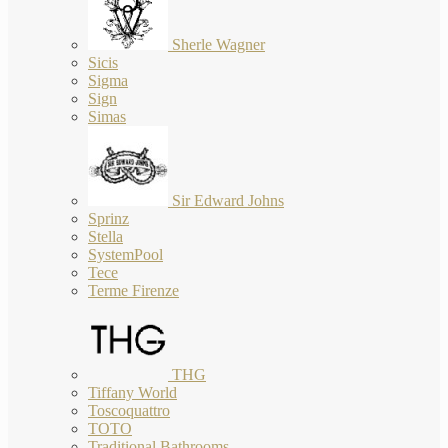
Sherle Wagner
Sicis
Sigma
Sign
Simas
Sir Edward Johns
Sprinz
Stella
SystemPool
Tece
Terme Firenze
THG
Tiffany World
Toscoquattro
TOTO
Traditional Bathrooms