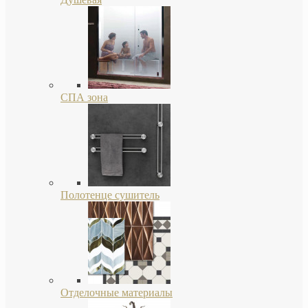
СПА зона
Полотенце сушитель
Отделочные материалы