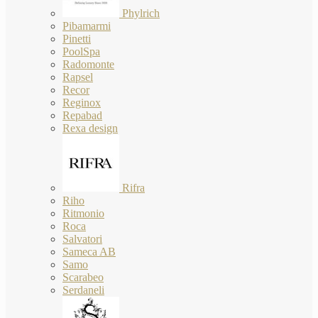
Phylrich
Pibamarmi
Pinetti
PoolSpa
Radomonte
Rapsel
Recor
Reginox
Repabad
Rexa design
Rifra
Riho
Ritmonio
Roca
Salvatori
Sameca AB
Samo
Scarabeo
Serdaneli