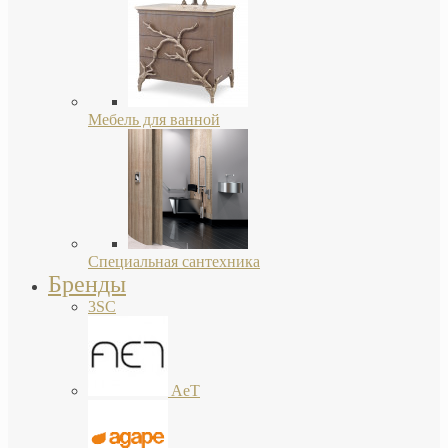
Мебель для ванной
Специальная сантехника
Бренды
3SC
AeT