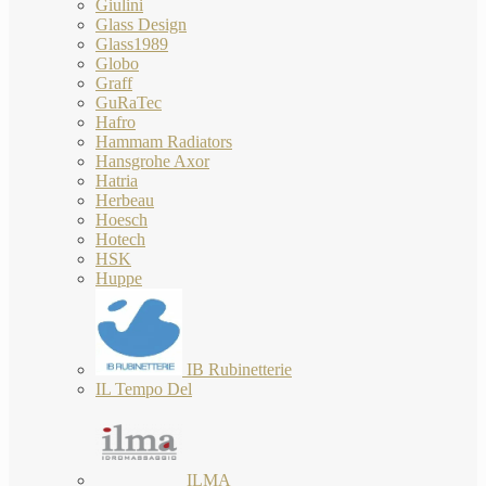
Giulini
Glass Design
Glass1989
Globo
Graff
GuRaTec
Hafro
Hammam Radiators
Hansgrohe Axor
Hatria
Herbeau
Hoesch
Hotech
HSK
Huppe
IB Rubinetterie
IL Tempo Del
ILMA