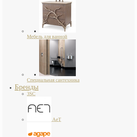
Мебель для ванной
Специальная сантехника
Бренды
3SC
AeT