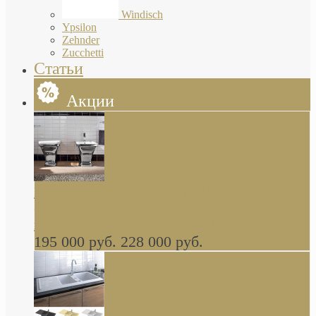
Windisch
Ypsilon
Zehnder
Zucchetti
Статьи
Акции
Butterfly Scarabeo КОМПЛЕКТ санфаянса
(унитаз и биде) напольные снаружи декор
глянцевая платина В НАЛИЧИИ
195 000 руб.
228 000 руб.