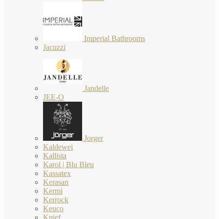
Imperial Bathrooms
Jacuzzi
Jandelle
JEE-O
Jorger
Kaldewei
Kallista
Karol | Blu Bleu
Kassatex
Kerasan
Kermi
Kerrock
Keuco
Knief