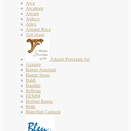
Arca
Arcahorn
Arcom
Ardeco
Arlex
Armani Roca
ArtCeram
Atlantis Porcelain Art
Azzurra
Bagno Associati
Bagno Sasso
Baldi
Bandini
Bellosta
BEMM
Berloni Bagno
Bette
Bianchini Capponi