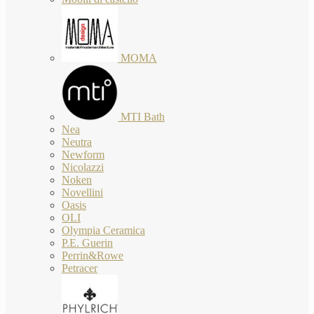
MOMA
MTI Bath
Nea
Neutra
Newform
Nicolazzi
Noken
Novellini
Oasis
OLI
Olympia Ceramica
P.E. Guerin
Perrin&Rowe
Petracer