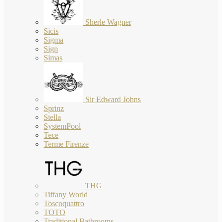
Sherle Wagner
Sicis
Sigma
Sign
Simas
Sir Edward Johns
Sprinz
Stella
SystemPool
Tece
Terme Firenze
THG
Tiffany World
Toscoquattro
TOTO
Traditional Bathrooms