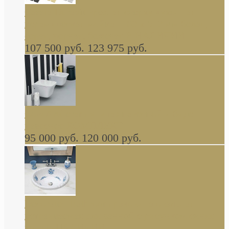
Cassia Duravit врезная сверху кухонная
керамическая мойка 1160 x 510 мм белая,
серая, черная, бежевая В НАЛИЧИИ
107 500 руб.
123 975 руб.
Cow ArtCeram унитаз навесной и биде
навесное КОМПЛЕКТ
95 000 руб.
120 000 руб.
Decorated Bathroom раковина овальная
встраиваемая для ванной с рисунком синяя
роза В НАЛИЧИИ