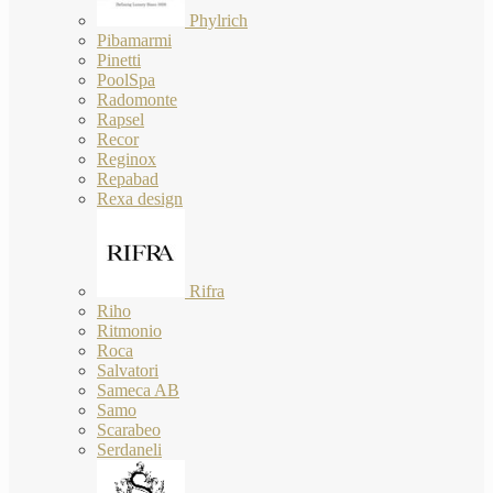
Phylrich
Pibamarmi
Pinetti
PoolSpa
Radomonte
Rapsel
Recor
Reginox
Repabad
Rexa design
Rifra
Riho
Ritmonio
Roca
Salvatori
Sameca AB
Samo
Scarabeo
Serdaneli