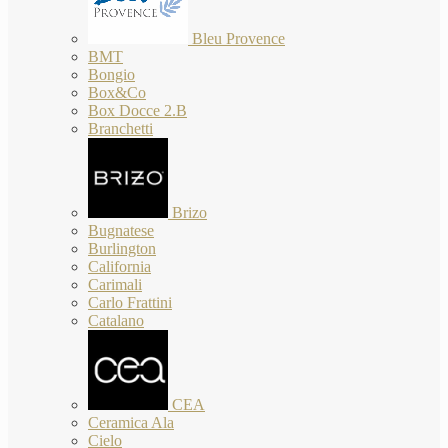
Bleu Provence
BMT
Bongio
Box&Co
Box Docce 2.B
Branchetti
Brizo
Bugnatese
Burlington
California
Carimali
Carlo Frattini
Catalano
CEA
Ceramica Ala
Cielo