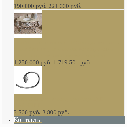
190 000 руб.
221 000 руб.
Gondola GAIA консоль 140 см для ванной в
стиле барокко, из массива дерева, светло
коричневый матовый окрас + серебро
1 250 000 руб.
1 719 501 руб.
Khala Colombo аксессуары (серия) В
НАЛИЧИИ
3 500 руб.
3 800 руб.
Контакты