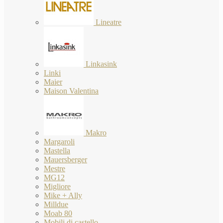
Lineatre
Linkasink
Linki
Maier
Maison Valentina
Makro
Margaroli
Mastella
Mauersberger
Mestre
MG12
Migliore
Mike + Ally
Milldue
Moab 80
Mobili di castello