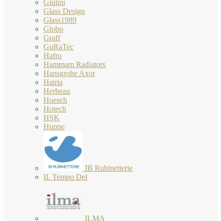
Giulini
Glass Design
Glass1989
Globo
Graff
GuRaTec
Hafro
Hammam Radiators
Hansgrohe Axor
Hatria
Herbeau
Hoesch
Hotech
HSK
Huppe
IB Rubinetterie
IL Tempo Del
ILMA