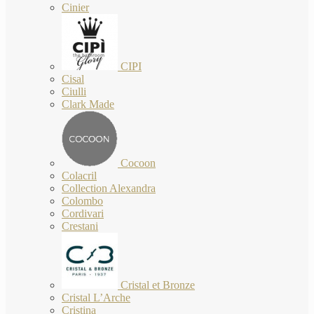
Cinier
CIPI
Cisal
Ciulli
Clark Made
Cocoon
Colacril
Collection Alexandra
Colombo
Cordivari
Crestani
Cristal et Bronze
Cristal L’Arche
Cristina