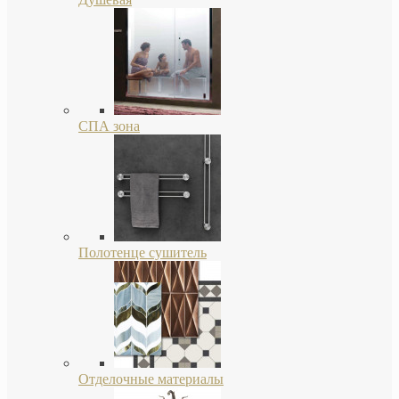
СПА зона
Полотенце сушитель
Отделочные материалы