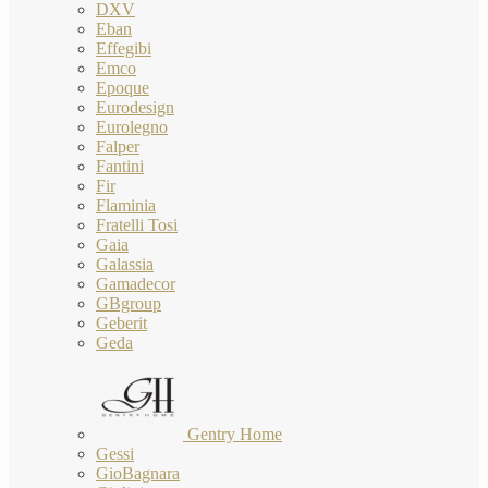
DXV
Eban
Effegibi
Emco
Epoque
Eurodesign
Eurolegno
Falper
Fantini
Fir
Flaminia
Fratelli Tosi
Gaia
Galassia
Gamadecor
GBgroup
Geberit
Geda
Gentry Home
Gessi
GioBagnara