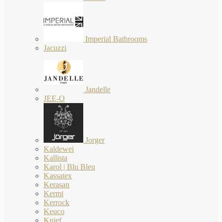
Imperial Bathrooms
Jacuzzi
Jandelle
JEE-O
Jorger
Kaldewei
Kallista
Karol | Blu Bleu
Kassatex
Kerasan
Kermi
Kerrock
Keuco
Knief