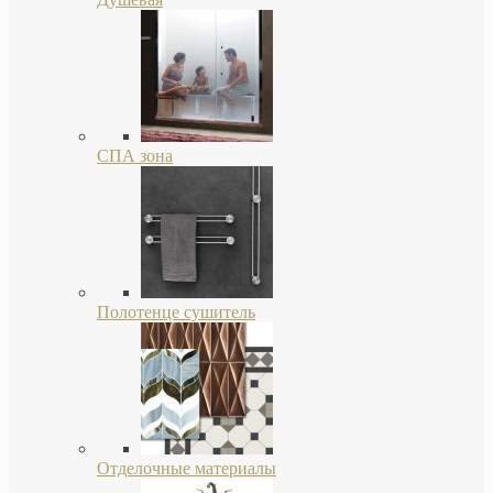
СПА зона
Полотенце сушитель
Отделочные материалы