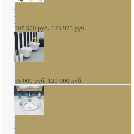
Cassia Duravit врезная сверху кухонная
керамическая мойка 1160 x 510 мм белая,
серая, черная, бежевая В НАЛИЧИИ
107 500 руб.
123 975 руб.
Cow ArtCeram унитаз навесной и биде
навесное КОМПЛЕКТ
95 000 руб.
120 000 руб.
Decorated Bathroom раковина овальная
встраиваемая для ванной с рисунком синяя
роза В НАЛИЧИИ