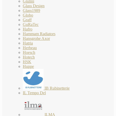
Giulini
Glass Design
Glass1989
Globo
Graff
GuRaTec
Hafro
Hammam Radiators
Hansgrohe Axor
Hatria
Herbeau
Hoesch
Hotech
HSK
Huppe
IB Rubinetterie
IL Tempo Del
ILMA