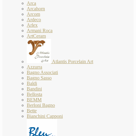
Arca
Arcahorn
Arcom
Ardeco
Arlex
Armani Roca
ArtCeram
Atlantis Porcelain Art
Azzurra
Bagno Associati
Bagno Sasso
Baldi
Bandini
Bellosta
BEMM
Berloni Bagno
Bette
Bianchini Capponi