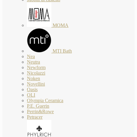
MOMA
MTI Bath
Nea
Neutra
Newform
Nicolazzi
Noken
Novellini
Oasis
OLI
Olympia Ceramica
P.E. Guerin
Perrin&Rowe
Petracer