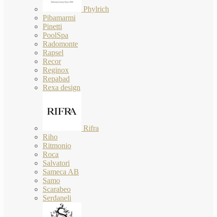
Phylrich
Pibamarmi
Pinetti
PoolSpa
Radomonte
Rapsel
Recor
Reginox
Repabad
Rexa design
Rifra
Riho
Ritmonio
Roca
Salvatori
Sameca AB
Samo
Scarabeo
Serdaneli