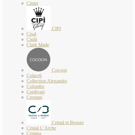
Cinier
CIPI
Cisal
Ciulli
Clark Made
Cocoon
Colacril
Collection Alexandra
Colombo
Cordivari
Crestani
Cristal et Bronze
Cristal L’Arche
Cristina