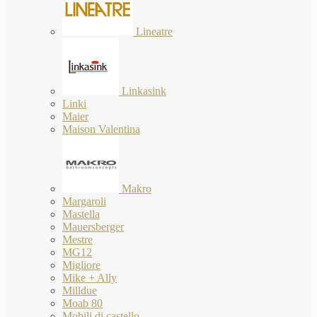
Lineatre
Linkasink
Linki
Maier
Maison Valentina
Makro
Margaroli
Mastella
Mauersberger
Mestre
MG12
Migliore
Mike + Ally
Milldue
Moab 80
Mobili di castello