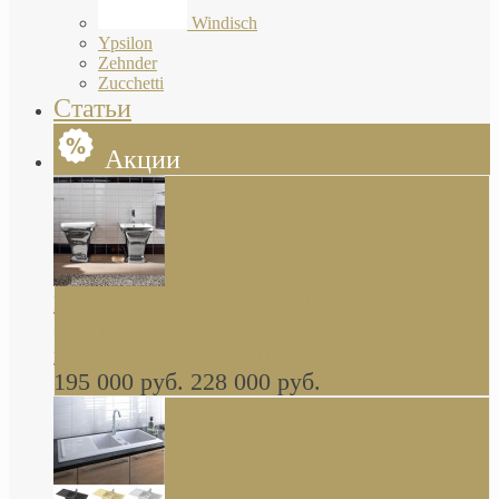
Windisch
Ypsilon
Zehnder
Zucchetti
Статьи
Акции
Butterfly Scarabeo КОМПЛЕКТ санфаянса
(унитаз и биде) напольные снаружи декор
глянцевая платина В НАЛИЧИИ
195 000 руб.
228 000 руб.