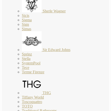
Sherle Wagner
Sicis
Sigma
Sign
Simas
Sir Edward Johns
Sprinz
Stella
SystemPool
Tece
Terme Firenze
THG
Tiffany World
Toscoquattro
TOTO
Traditional Bathrooms