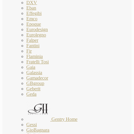
DXV
Eban
Effegibi
Emco
Epoque
Eurodesign
Eurolegno
Falper
Fantini
Fir
Flaminia
Fratelli Tosi
Gaia
Galassia
Gamadecor
GBgroup
Geberit
Geda
Gentry Home
Gessi
GioBagnara