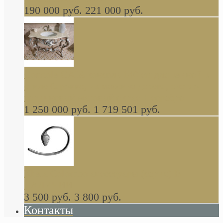
190 000 руб.
221 000 руб.
Gondola GAIA консоль 140 см для ванной в
стиле барокко, из массива дерева, светло
коричневый матовый окрас + серебро
1 250 000 руб.
1 719 501 руб.
Khala Colombo аксессуары (серия) В
НАЛИЧИИ
3 500 руб.
3 800 руб.
Контакты