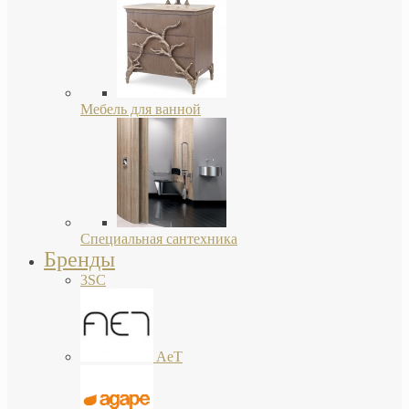
Мебель для ванной
Специальная сантехника
Бренды
3SC
AeT