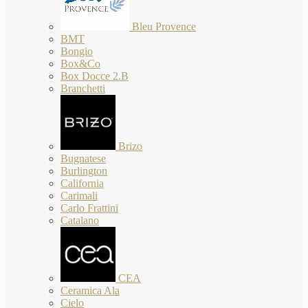
Bleu Provence
BMT
Bongio
Box&Co
Box Docce 2.B
Branchetti
Brizo
Bugnatese
Burlington
California
Carimali
Carlo Frattini
Catalano
CEA
Ceramica Ala
Cielo