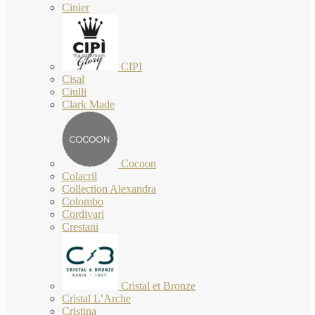
Cinier
CIPI
Cisal
Ciulli
Clark Made
Cocoon
Colacril
Collection Alexandra
Colombo
Cordivari
Crestani
Cristal et Bronze
Cristal L’Arche
Cristina