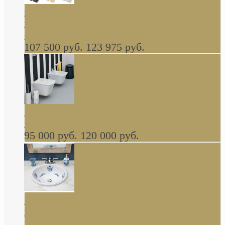
Cassia Duravit врезная сверху кухонная
керамическая мойка 1160 x 510 мм белая,
серая, черная, бежевая В НАЛИЧИИ
107 500 руб.
123 975 руб.
Cow ArtCeram унитаз навесной и биде
навесное КОМПЛЕКТ
95 000 руб.
120 000 руб.
Decorated Bathroom раковина овальная
встраиваемая для ванной с рисунком синяя
роза В НАЛИЧИИ