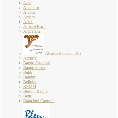
Arca
Arcahorn
Arcom
Ardeco
Arlex
Armani Roca
ArtCeram
Atlantis Porcelain Art
Azzurra
Bagno Associati
Bagno Sasso
Baldi
Bandini
Bellosta
BEMM
Berloni Bagno
Bette
Bianchini Capponi