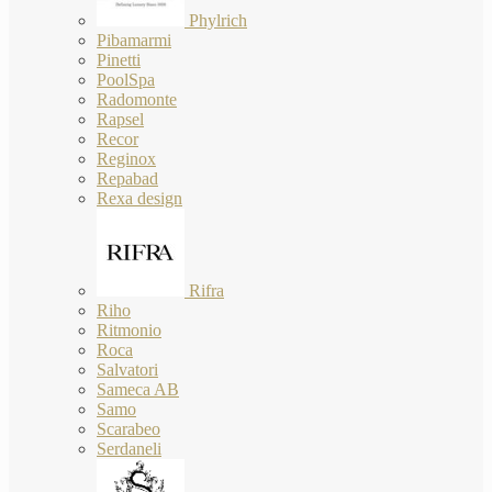
Phylrich
Pibamarmi
Pinetti
PoolSpa
Radomonte
Rapsel
Recor
Reginox
Repabad
Rexa design
Rifra
Riho
Ritmonio
Roca
Salvatori
Sameca AB
Samo
Scarabeo
Serdaneli