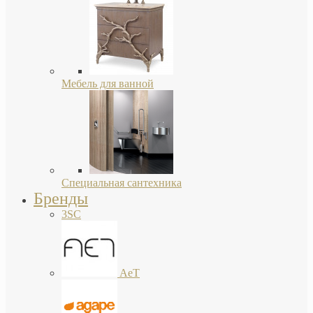
Мебель для ванной
Специальная сантехника
Бренды
3SC
AeT