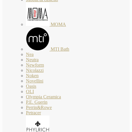
MOMA
MTI Bath
Nea
Neutra
Newform
Nicolazzi
Noken
Novellini
Oasis
OLI
Olympia Ceramica
P.E. Guerin
Perrin&Rowe
Petracer