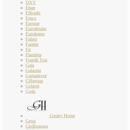
DXV
Eban
Effegibi
Emco
Epoque
Eurodesign
Eurolegno
Falper
Fantini
Fir
Flaminia
Fratelli Tosi
Gaia
Galassia
Gamadecor
GBgroup
Geberit
Geda
Gentry Home
Gessi
GioBagnara