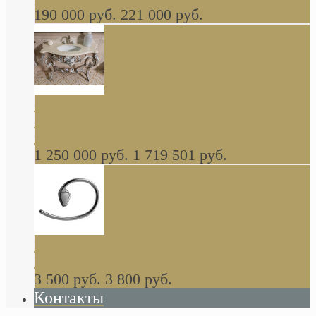
190 000 руб.
221 000 руб.
Gondola GAIA консоль 140 см для ванной в
стиле барокко, из массива дерева, светло
коричневый матовый окрас + серебро
1 250 000 руб.
1 719 501 руб.
Khala Colombo аксессуары (серия) В
НАЛИЧИИ
3 500 руб.
3 800 руб.
Контакты