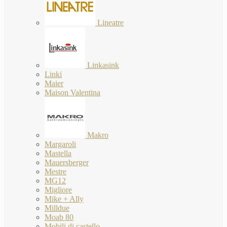
Lineatre
Linkasink
Linki
Maier
Maison Valentina
Makro
Margaroli
Mastella
Mauersberger
Mestre
MG12
Migliore
Mike + Ally
Milldue
Moab 80
Mobili di castello