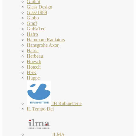
Giulini
Glass Design
Glass1989
Globo
Graff
GuRaTec
Hafro
Hammam Radiators
Hansgrohe Axor
Hatria
Herbeau
Hoesch
Hotech
HSK
Huppe
IB Rubinetterie
IL Tempo Del
ILMA