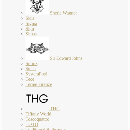
Sherle Wagner
Sicis
Sigma
Sign
Simas
Sir Edward Johns
Sprinz
Stella
SystemPool
Tece
Terme Firenze
THG
Tiffany World
Toscoquattro
TOTO
Traditional Bathrooms