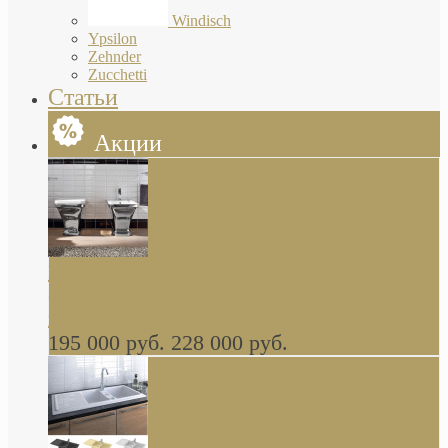
Windisch
Ypsilon
Zehnder
Zucchetti
Статьи
Акции
Butterfly Scarabeo КОМПЛЕКТ санфаянса
(унитаз и биде) напольные снаружи декор
глянцевая платина В НАЛИЧИИ
195 000 руб.
228 000 руб.