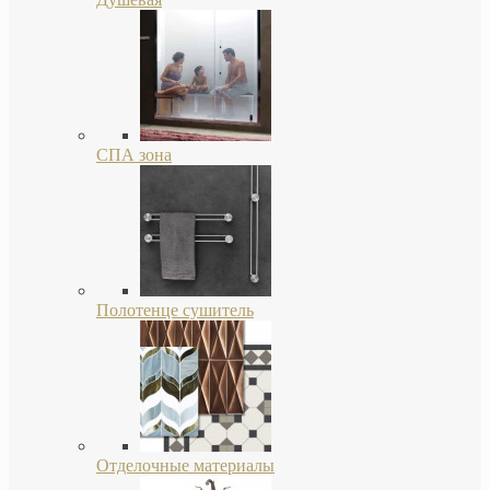
СПА зона
Полотенце сушитель
Отделочные материалы