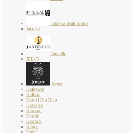
Imperial Bathrooms
Jacuzzi
Jandelle
JEE-O
Jorger
Kaldewei
Kallista
Karol | Blu Bleu
Kassatex
Kerasan
Kermi
Kerrock
Keuco
Knief