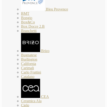
Bleu Provence
BMT
Bongio
Box&Co
Box Docce 2.B
Branchetti
Brizo
Bugnatese
Burlington
California
Carimali
Carlo Frattini
Catalano
CEA
Ceramica Ala
Cielo