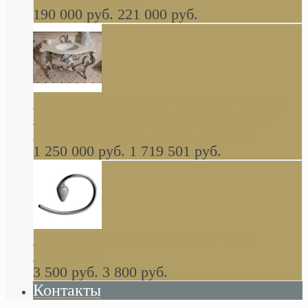
190 000 руб.
221 000 руб.
Gondola GAIA консоль 140 см для ванной в
стиле барокко, из массива дерева, светло
коричневый матовый окрас + серебро
1 250 000 руб.
1 719 501 руб.
Khala Colombo аксессуары (серия) В
НАЛИЧИИ
3 500 руб.
3 800 руб.
Контакты