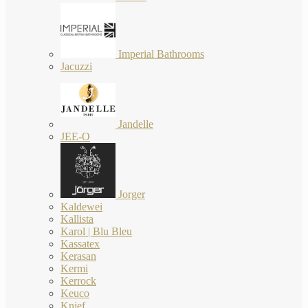
Imperial Bathrooms
Jacuzzi
Jandelle
JEE-O
Jorger
Kaldewei
Kallista
Karol | Blu Bleu
Kassatex
Kerasan
Kermi
Kerrock
Keuco
Knief