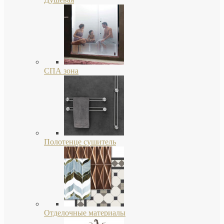
СПА зона
Полотенце сушитель
Отделочные материалы