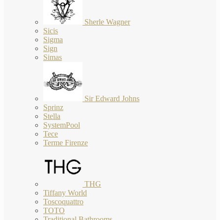
Sherle Wagner
Sicis
Sigma
Sign
Simas
Sir Edward Johns
Sprinz
Stella
SystemPool
Tece
Terme Firenze
THG
Tiffany World
Toscoquattro
TOTO
Traditional Bathrooms