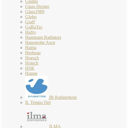
Giulini
Glass Design
Glass1989
Globo
Graff
GuRaTec
Hafro
Hammam Radiators
Hansgrohe Axor
Hatria
Herbeau
Hoesch
Hotech
HSK
Huppe
IB Rubinetterie
IL Tempo Del
ILMA