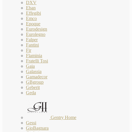
DXV
Eban
Effegibi
Emco
Epoque
Eurodesign
Eurolegno
Falper
Fantini
Fir
Flaminia
Fratelli Tosi
Gaia
Galassia
Gamadecor
GBgroup
Geberit
Geda
Gentry Home
Gessi
GioBagnara