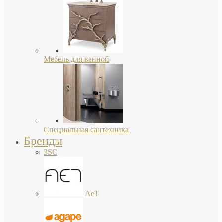
Мебель для ванной
Специальная сантехника
Бренды
3SC
AeT