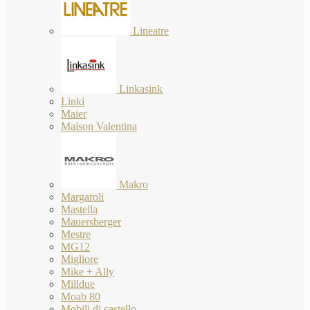
Lineatre
Linkasink
Linki
Maier
Maison Valentina
Makro
Margaroli
Mastella
Mauersberger
Mestre
MG12
Migliore
Mike + Ally
Milldue
Moab 80
Mobili di castello