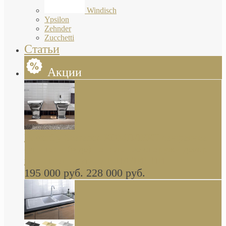
Windisch
Ypsilon
Zehnder
Zucchetti
Статьи
Акции
Butterfly Scarabeo КОМПЛЕКТ санфаянса
(унитаз и биде) напольные снаружи декор
глянцевая платина В НАЛИЧИИ
195 000 руб.
228 000 руб.