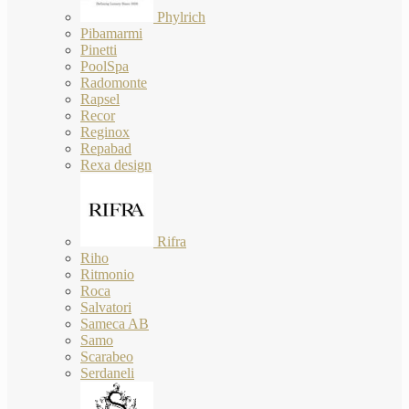
Phylrich
Pibamarmi
Pinetti
PoolSpa
Radomonte
Rapsel
Recor
Reginox
Repabad
Rexa design
Rifra
Riho
Ritmonio
Roca
Salvatori
Sameca AB
Samo
Scarabeo
Serdaneli