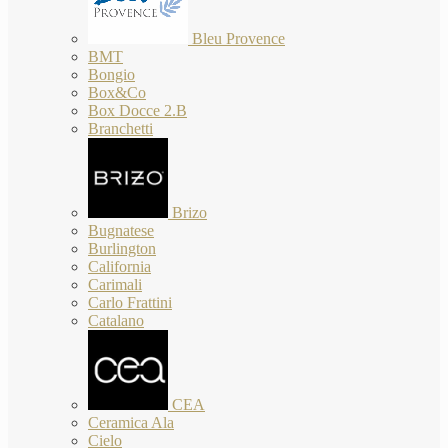
Bleu Provence
BMT
Bongio
Box&Co
Box Docce 2.B
Branchetti
Brizo
Bugnatese
Burlington
California
Carimali
Carlo Frattini
Catalano
CEA
Ceramica Ala
Cielo