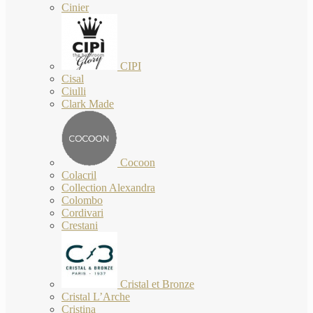
Cinier
CIPI
Cisal
Ciulli
Clark Made
Cocoon
Colacril
Collection Alexandra
Colombo
Cordivari
Crestani
Cristal et Bronze
Cristal L’Arche
Cristina