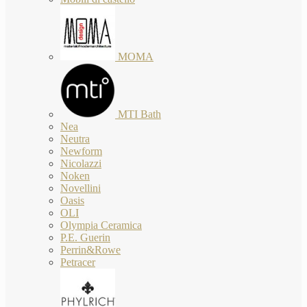
MOMA
MTI Bath
Nea
Neutra
Newform
Nicolazzi
Noken
Novellini
Oasis
OLI
Olympia Ceramica
P.E. Guerin
Perrin&Rowe
Petracer