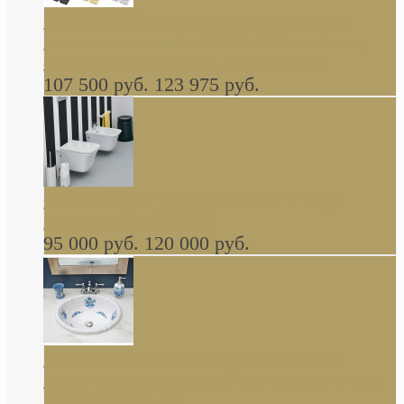
Cassia Duravit врезная сверху кухонная
керамическая мойка 1160 x 510 мм белая,
серая, черная, бежевая В НАЛИЧИИ
107 500 руб.
123 975 руб.
Cow ArtCeram унитаз навесной и биде
навесное КОМПЛЕКТ
95 000 руб.
120 000 руб.
Decorated Bathroom раковина овальная
встраиваемая для ванной с рисунком синяя
роза В НАЛИЧИИ