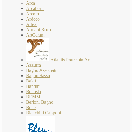
Arca
Arcahorn
Arcom
Ardeco
Arlex
Armani Roca
ArtCeram
Atlantis Porcelain Art
Azzurra
Bagno Associati
Bagno Sasso
Baldi
Bandini
Bellosta
BEMM
Berloni Bagno
Bette
Bianchini Capponi