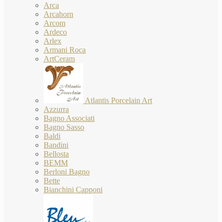
Arca
Arcahorn
Arcom
Ardeco
Arlex
Armani Roca
ArtCeram
Atlantis Porcelain Art
Azzurra
Bagno Associati
Bagno Sasso
Baldi
Bandini
Bellosta
BEMM
Berloni Bagno
Bette
Bianchini Capponi