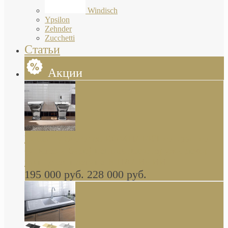
Windisch
Ypsilon
Zehnder
Zucchetti
Статьи
Акции
Butterfly Scarabeo КОМПЛЕКТ санфаянса
(унитаз и биде) напольные снаружи декор
глянцевая платина В НАЛИЧИИ
195 000 руб.
228 000 руб.