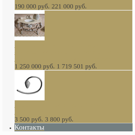
190 000 руб.
221 000 руб.
Gondola GAIA консоль 140 см для ванной в
стиле барокко, из массива дерева, светло
коричневый матовый окрас + серебро
1 250 000 руб.
1 719 501 руб.
Khala Colombo аксессуары (серия) В
НАЛИЧИИ
3 500 руб.
3 800 руб.
Контакты