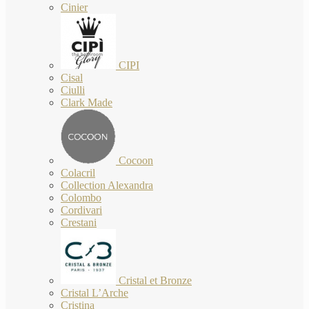
Cinier
CIPI
Cisal
Ciulli
Clark Made
Cocoon
Colacril
Collection Alexandra
Colombo
Cordivari
Crestani
Cristal et Bronze
Cristal L’Arche
Cristina