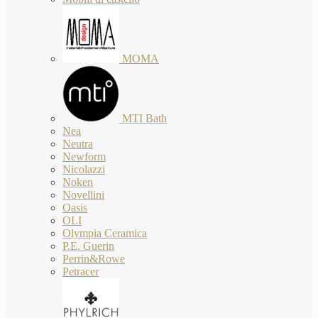
MOMA
MTI Bath
Nea
Neutra
Newform
Nicolazzi
Noken
Novellini
Oasis
OLI
Olympia Ceramica
P.E. Guerin
Perrin&Rowe
Petracer