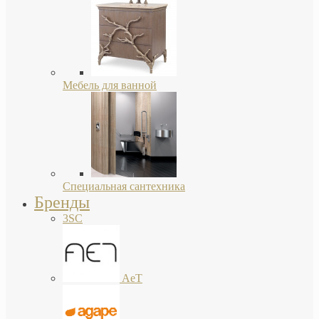
Мебель для ванной
Специальная сантехника
Бренды
3SC
AeT