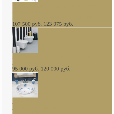
Cassia Duravit врезная сверху кухонная
керамическая мойка 1160 x 510 мм белая,
серая, черная, бежевая В НАЛИЧИИ
107 500 руб.
123 975 руб.
Cow ArtCeram унитаз навесной и биде
навесное КОМПЛЕКТ
95 000 руб.
120 000 руб.
Decorated Bathroom раковина овальная
встраиваемая для ванной с рисунком синяя
роза В НАЛИЧИИ