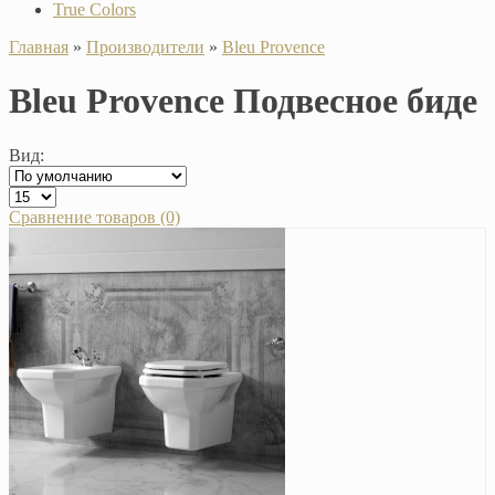
True Colors
Главная
»
Производители
»
Bleu Provence
Bleu Provence Подвесное биде
Вид:
Сравнение товаров (0)