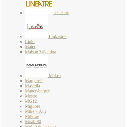
Lineatre
Linkasink
Linki
Maier
Maison Valentina
Makro
Margaroli
Mastella
Mauersberger
Mestre
MG12
Migliore
Mike + Ally
Milldue
Moab 80
Mobili di castello