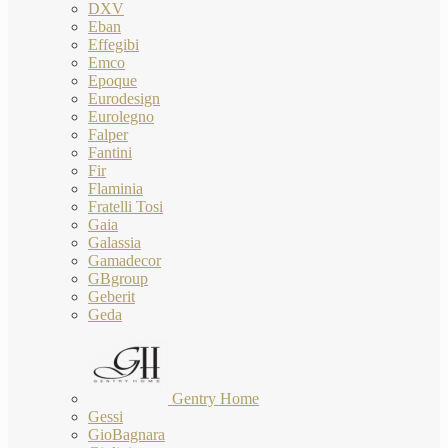
DXV
Eban
Effegibi
Emco
Epoque
Eurodesign
Eurolegno
Falper
Fantini
Fir
Flaminia
Fratelli Tosi
Gaia
Galassia
Gamadecor
GBgroup
Geberit
Geda
Gentry Home
Gessi
GioBagnara