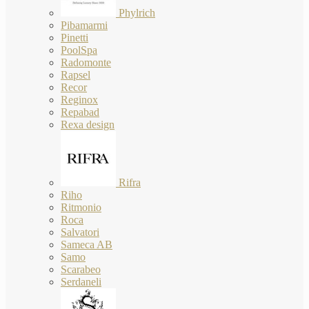
Phylrich
Pibamarmi
Pinetti
PoolSpa
Radomonte
Rapsel
Recor
Reginox
Repabad
Rexa design
Rifra
Riho
Ritmonio
Roca
Salvatori
Sameca AB
Samo
Scarabeo
Serdaneli