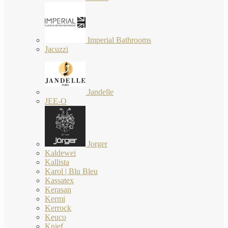
Imperial Bathrooms
Jacuzzi
Jandelle
JEE-O
Jorger
Kaldewei
Kallista
Karol | Blu Bleu
Kassatex
Kerasan
Kermi
Kerrock
Keuco
Knief