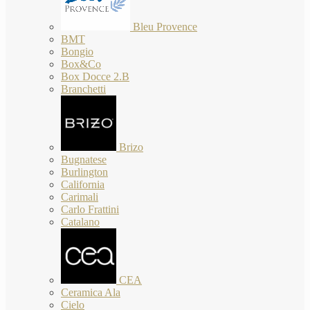
Bleu Provence
BMT
Bongio
Box&Co
Box Docce 2.B
Branchetti
Brizo
Bugnatese
Burlington
California
Carimali
Carlo Frattini
Catalano
CEA
Ceramica Ala
Cielo