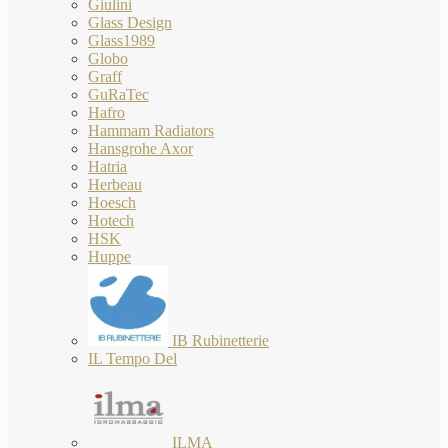
Giulini
Glass Design
Glass1989
Globo
Graff
GuRaTec
Hafro
Hammam Radiators
Hansgrohe Axor
Hatria
Herbeau
Hoesch
Hotech
HSK
Huppe
IB Rubinetterie
IL Tempo Del
ILMA