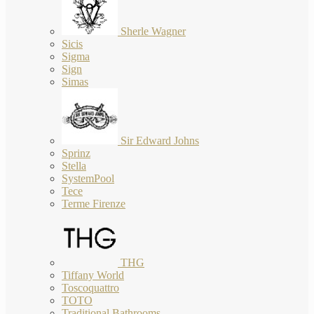
Sherle Wagner
Sicis
Sigma
Sign
Simas
Sir Edward Johns
Sprinz
Stella
SystemPool
Tece
Terme Firenze
THG
Tiffany World
Toscoquattro
TOTO
Traditional Bathrooms