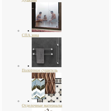
СПА зона
Полотенце сушитель
Отделочные материалы