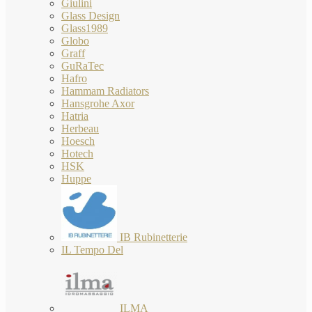
Giulini
Glass Design
Glass1989
Globo
Graff
GuRaTec
Hafro
Hammam Radiators
Hansgrohe Axor
Hatria
Herbeau
Hoesch
Hotech
HSK
Huppe
IB Rubinetterie
IL Tempo Del
ILMA