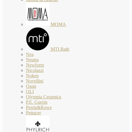
MOMA
MTI Bath
Nea
Neutra
Newform
Nicolazzi
Noken
Novellini
Oasis
OLI
Olympia Ceramica
P.E. Guerin
Perrin&Rowe
Petracer