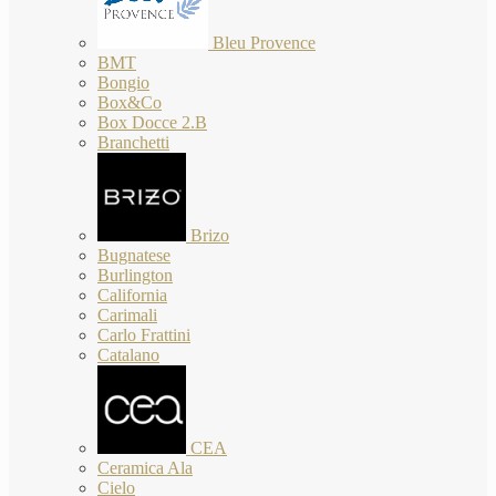
Bleu Provence
BMT
Bongio
Box&Co
Box Docce 2.B
Branchetti
Brizo
Bugnatese
Burlington
California
Carimali
Carlo Frattini
Catalano
CEA
Ceramica Ala
Cielo