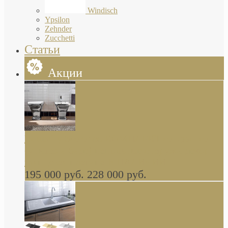
Windisch
Ypsilon
Zehnder
Zucchetti
Статьи
Акции
Butterfly Scarabeo КОМПЛЕКТ санфаянса
(унитаз и биде) напольные снаружи декор
глянцевая платина В НАЛИЧИИ
195 000 руб.
228 000 руб.