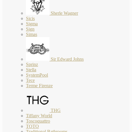
Sherle Wagner
Sicis
Sigma
Sign
Simas
Sir Edward Johns
Sprinz
Stella
SystemPool
Tece
Terme Firenze
THG
Tiffany World
Toscoquattro
TOTO
Traditional Bathrooms