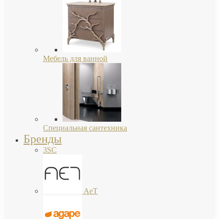
Мебель для ванной
Специальная сантехника
Бренды
3SC
AeT