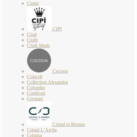
Cinier
CIPI
Cisal
Ciulli
Clark Made
Cocoon
Colacril
Collection Alexandra
Colombo
Cordivari
Crestani
Cristal et Bronze
Cristal L’Arche
Cristina