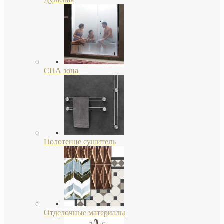
СПА зона
Полотенце сушитель
Отделочные материалы