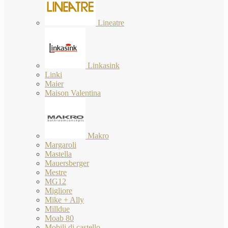
Lineatre
Linkasink
Linki
Maier
Maison Valentina
Makro
Margaroli
Mastella
Mauersberger
Mestre
MG12
Migliore
Mike + Ally
Milldue
Moab 80
Mobili di castello