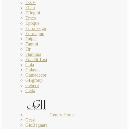
DXV
Eban
Effegibi
Emco
Epoque
Eurodesign
Eurolegno
Falper
Fantini
Fir
Flaminia
Fratelli Tosi
Gaia
Galassia
Gamadecor
GBgroup
Geberit
Geda
Gentry Home
Gessi
GioBagnara