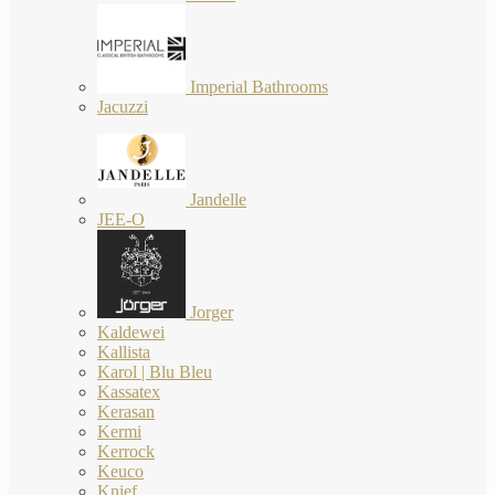
Imperial Bathrooms
Jacuzzi
Jandelle
JEE-O
Jorger
Kaldewei
Kallista
Karol | Blu Bleu
Kassatex
Kerasan
Kermi
Kerrock
Keuco
Knief