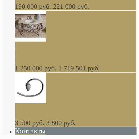
190 000 руб.
221 000 руб.
Gondola GAIA консоль 140 см для ванной в
стиле барокко, из массива дерева, светло
коричневый матовый окрас + серебро
1 250 000 руб.
1 719 501 руб.
Khala Colombo аксессуары (серия) В
НАЛИЧИИ
3 500 руб.
3 800 руб.
Контакты