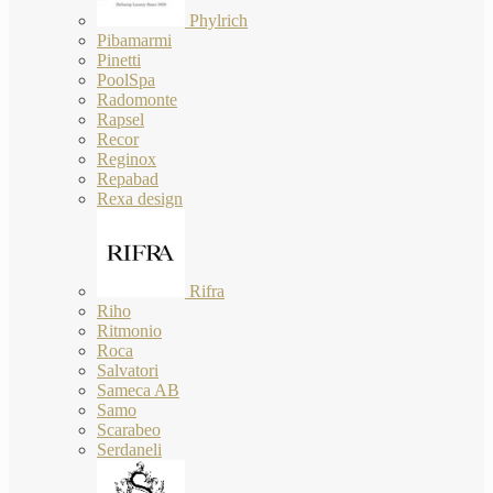
Phylrich
Pibamarmi
Pinetti
PoolSpa
Radomonte
Rapsel
Recor
Reginox
Repabad
Rexa design
Rifra
Riho
Ritmonio
Roca
Salvatori
Sameca AB
Samo
Scarabeo
Serdaneli