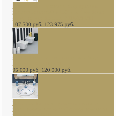
Cassia Duravit врезная сверху кухонная
керамическая мойка 1160 x 510 мм белая,
серая, черная, бежевая В НАЛИЧИИ
107 500 руб.
123 975 руб.
Cow ArtCeram унитаз навесной и биде
навесное КОМПЛЕКТ
95 000 руб.
120 000 руб.
Decorated Bathroom раковина овальная
встраиваемая для ванной с рисунком синяя
роза В НАЛИЧИИ