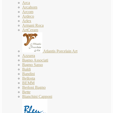
Arca
Arcahorn
Arcom
Ardeco
Arlex
Armani Roca
ArtCeram
Atlantis Porcelain Art
Azzurra
Bagno Associati
Bagno Sasso
Baldi
Bandini
Bellosta
BEMM
Berloni Bagno
Bette
Bianchini Capponi