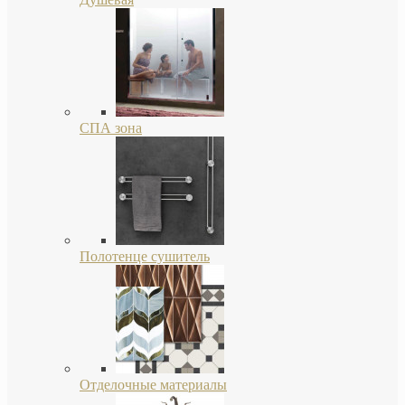
СПА зона
Полотенце сушитель
Отделочные материалы