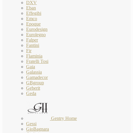
DXV
Eban
Effegibi
Emco
Epoque
Eurodesign
Eurolegno
Falper
Fantini
Fir
Flaminia
Fratelli Tosi
Gaia
Galassia
Gamadecor
GBgroup
Geberit
Geda
Gentry Home
Gessi
GioBagnara