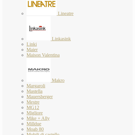
Lineatre
Linkasink
Linki
Maier
Maison Valentina
Makro
Margaroli
Mastella
Mauersberger
Mestre
MG12
Migliore
Mike + Ally
Milldue
Moab 80
Mobili di castello