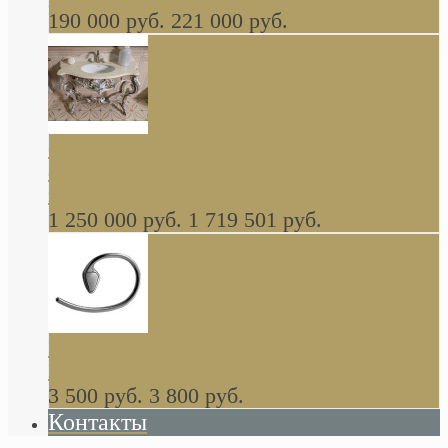
190 000 руб.
221 000 руб.
Gondola GAIA консоль 140 см для ванной в
стиле барокко, из массива дерева, светло
коричневый матовый окрас + серебро
1 250 000 руб.
1 719 501 руб.
Khala Colombo аксессуары (серия) В
НАЛИЧИИ
3 500 руб.
3 800 руб.
Контакты