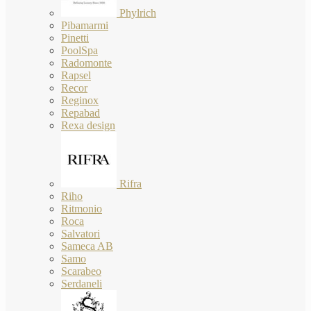
Phylrich
Pibamarmi
Pinetti
PoolSpa
Radomonte
Rapsel
Recor
Reginox
Repabad
Rexa design
Rifra
Riho
Ritmonio
Roca
Salvatori
Sameca AB
Samo
Scarabeo
Serdaneli