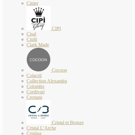
Cinier
CIPI
Cisal
Ciulli
Clark Made
Cocoon
Colacril
Collection Alexandra
Colombo
Cordivari
Crestani
Cristal et Bronze
Cristal L’Arche
Cristina