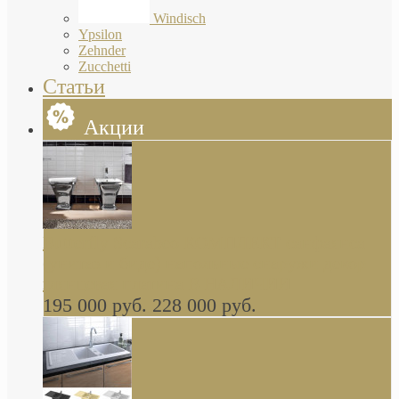
Windisch
Ypsilon
Zehnder
Zucchetti
Статьи
Акции
Butterfly Scarabeo КОМПЛЕКТ санфаянса
(унитаз и биде) напольные снаружи декор
глянцевая платина В НАЛИЧИИ
195 000 руб.
228 000 руб.