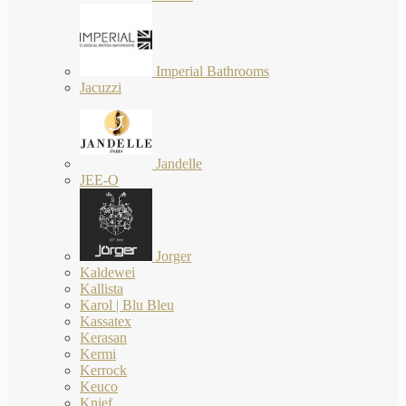
Imperial Bathrooms
Jacuzzi
Jandelle
JEE-O
Jorger
Kaldewei
Kallista
Karol | Blu Bleu
Kassatex
Kerasan
Kermi
Kerrock
Keuco
Knief