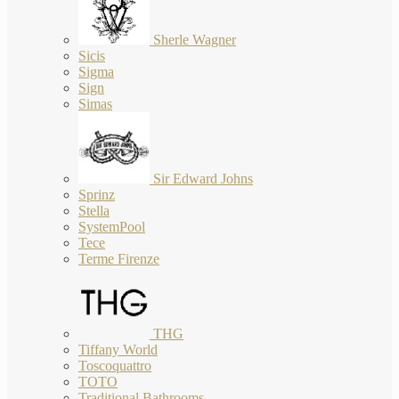
Sherle Wagner
Sicis
Sigma
Sign
Simas
Sir Edward Johns
Sprinz
Stella
SystemPool
Tece
Terme Firenze
THG
Tiffany World
Toscoquattro
TOTO
Traditional Bathrooms