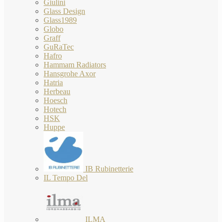
Giulini
Glass Design
Glass1989
Globo
Graff
GuRaTec
Hafro
Hammam Radiators
Hansgrohe Axor
Hatria
Herbeau
Hoesch
Hotech
HSK
Huppe
IB Rubinetterie
IL Tempo Del
ILMA