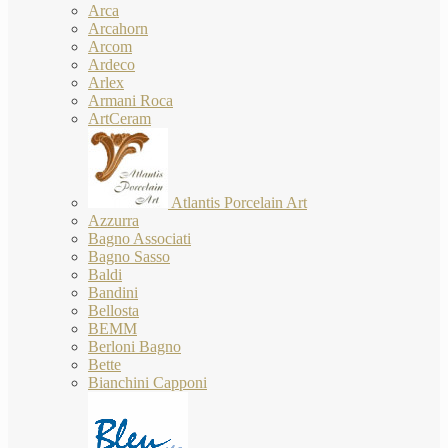
Arca
Arcahorn
Arcom
Ardeco
Arlex
Armani Roca
ArtCeram
Atlantis Porcelain Art
Azzurra
Bagno Associati
Bagno Sasso
Baldi
Bandini
Bellosta
BEMM
Berloni Bagno
Bette
Bianchini Capponi