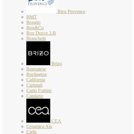
Bleu Provence
BMT
Bongio
Box&Co
Box Docce 2.B
Branchetti
Brizo
Bugnatese
Burlington
California
Carimali
Carlo Frattini
Catalano
CEA
Ceramica Ala
Cielo