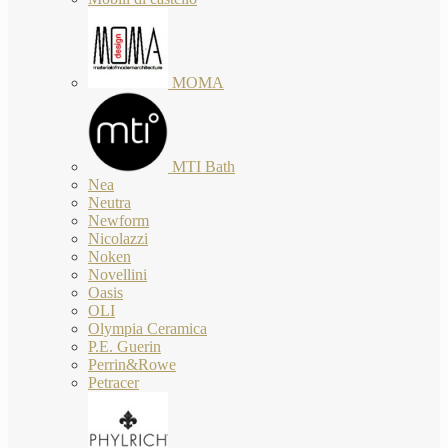
MOMA
MTI Bath
Nea
Neutra
Newform
Nicolazzi
Noken
Novellini
Oasis
OLI
Olympia Ceramica
P.E. Guerin
Perrin&Rowe
Petracer