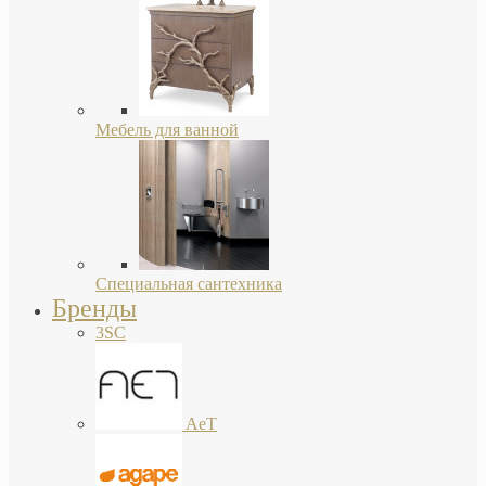
Мебель для ванной
Специальная сантехника
Бренды
3SC
AeT