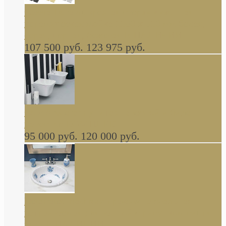
Cassia Duravit врезная сверху кухонная
керамическая мойка 1160 x 510 мм белая,
серая, черная, бежевая В НАЛИЧИИ
107 500 руб.
123 975 руб.
Cow ArtCeram унитаз навесной и биде
навесное КОМПЛЕКТ
95 000 руб.
120 000 руб.
Decorated Bathroom раковина овальная
встраиваемая для ванной с рисунком синяя
роза В НАЛИЧИИ