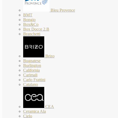
Bleu Provence
BMT
Bongio
Box&Co
Box Docce 2.B
Branchetti
Brizo
Bugnatese
Burlington
California
Carimali
Carlo Frattini
Catalano
CEA
Ceramica Ala
Cielo