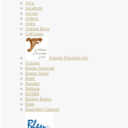
Arca
Arcahorn
Arcom
Ardeco
Arlex
Armani Roca
ArtCeram
Atlantis Porcelain Art
Azzurra
Bagno Associati
Bagno Sasso
Baldi
Bandini
Bellosta
BEMM
Berloni Bagno
Bette
Bianchini Capponi