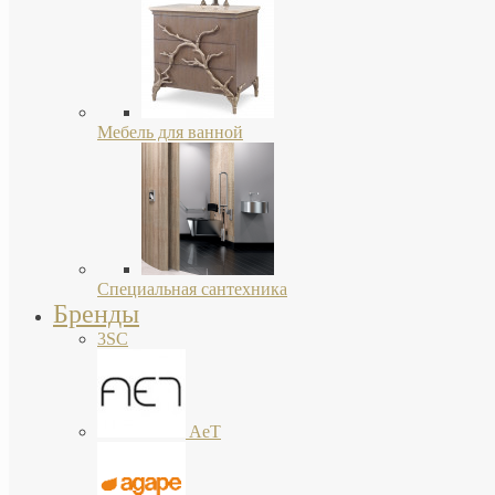
Мебель для ванной
Специальная сантехника
Бренды
3SC
AeT