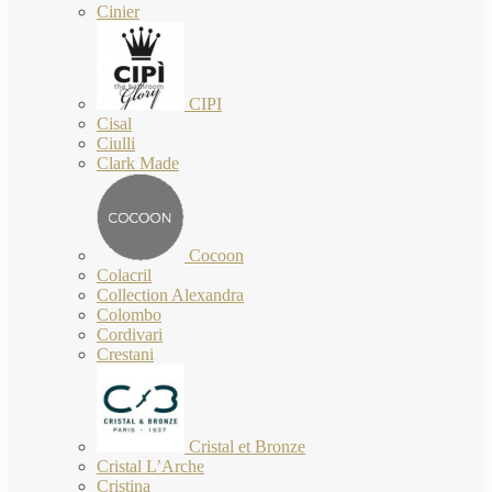
Cinier
CIPI
Cisal
Ciulli
Clark Made
Cocoon
Colacril
Collection Alexandra
Colombo
Cordivari
Crestani
Cristal et Bronze
Cristal L’Arche
Cristina