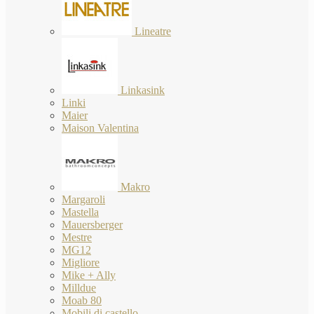
Lineatre
Linkasink
Linki
Maier
Maison Valentina
Makro
Margaroli
Mastella
Mauersberger
Mestre
MG12
Migliore
Mike + Ally
Milldue
Moab 80
Mobili di castello