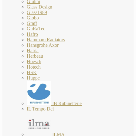
Giulini
Glass Design
Glass1989
Globo
Graff
GuRaTec
Hafro
Hammam Radiators
Hansgrohe Axor
Hatria
Herbeau
Hoesch
Hotech
HSK
Huppe
IB Rubinetterie
IL Tempo Del
ILMA