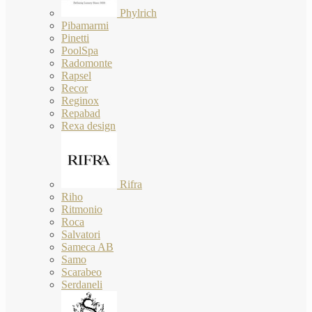
Phylrich
Pibamarmi
Pinetti
PoolSpa
Radomonte
Rapsel
Recor
Reginox
Repabad
Rexa design
Rifra
Riho
Ritmonio
Roca
Salvatori
Sameca AB
Samo
Scarabeo
Serdaneli