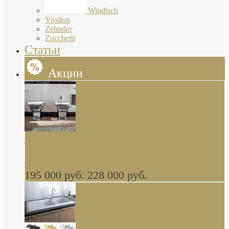
Windisch
Ypsilon
Zehnder
Zucchetti
Статьи
Акции
Butterfly Scarabeo КОМПЛЕКТ санфаянса
(унитаз и биде) напольные снаружи декор
глянцевая платина В НАЛИЧИИ
195 000 руб.
228 000 руб.