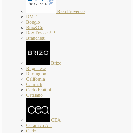
Bleu Provence
BMT
Bongio
Box&Co
Box Docce 2.B
Branchetti
Brizo
Bugnatese
Burlington
California
Carimali
Carlo Frattini
Catalano
CEA
Ceramica Ala
Cielo