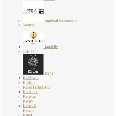
Imperial Bathrooms
Jacuzzi
Jandelle
JEE-O
Jorger
Kaldewei
Kallista
Karol | Blu Bleu
Kassatex
Kerasan
Kermi
Kerrock
Keuco
Knief