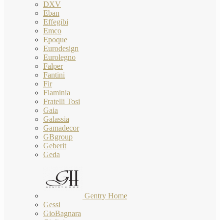
DXV
Eban
Effegibi
Emco
Epoque
Eurodesign
Eurolegno
Falper
Fantini
Fir
Flaminia
Fratelli Tosi
Gaia
Galassia
Gamadecor
GBgroup
Geberit
Geda
Gentry Home
Gessi
GioBagnara