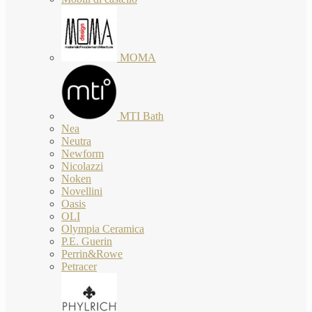
MOMA
MTI Bath
Nea
Neutra
Newform
Nicolazzi
Noken
Novellini
Oasis
OLI
Olympia Ceramica
P.E. Guerin
Perrin&Rowe
Petracer