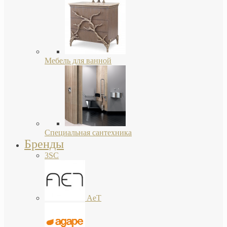
Мебель для ванной
Специальная сантехника
Бренды
3SC
AeT