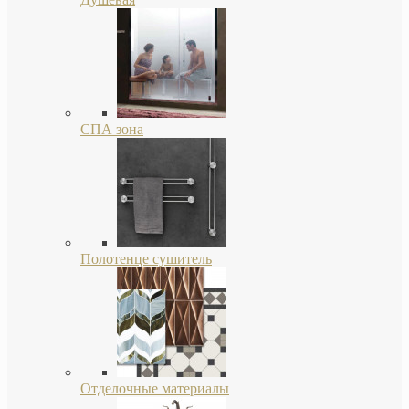
СПА зона
Полотенце сушитель
Отделочные материалы