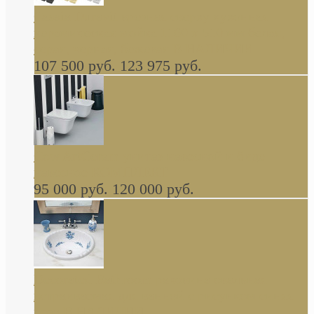
Cassia Duravit врезная сверху кухонная
керамическая мойка 1160 x 510 мм белая,
серая, черная, бежевая В НАЛИЧИИ
107 500 руб.
123 975 руб.
Cow ArtCeram унитаз навесной и биде
навесное КОМПЛЕКТ
95 000 руб.
120 000 руб.
Decorated Bathroom раковина овальная
встраиваемая для ванной с рисунком синяя
роза В НАЛИЧИИ