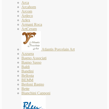
Arca
Arcahorn
Arcom
Ardeco
Arlex
Armani Roca
ArtCeram
Atlantis Porcelain Art
Azzurra
Bagno Associati
Bagno Sasso
Baldi
Bandini
Bellosta
BEMM
Berloni Bagno
Bette
Bianchini Capponi