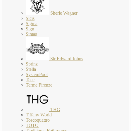
Sherle Wagner
Sicis
Sigma
Sign
Simas
Sir Edward Johns
Sprinz
Stella
SystemPool
Tece
Terme Firenze
THG
Tiffany World
Toscoquattro
TOTO
Traditional Bathrooms