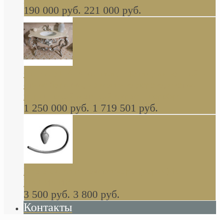
190 000 руб.
221 000 руб.
Gondola GAIA консоль 140 см для ванной в
стиле барокко, из массива дерева, светло
коричневый матовый окрас + серебро
1 250 000 руб.
1 719 501 руб.
Khala Colombo аксессуары (серия) В
НАЛИЧИИ
3 500 руб.
3 800 руб.
Контакты