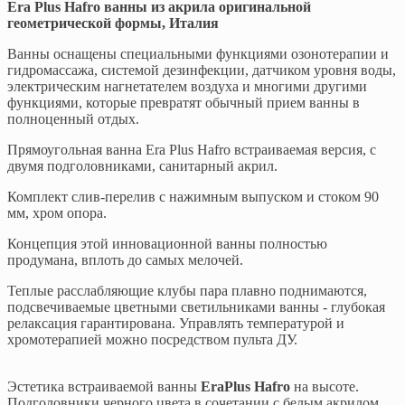
Era Plus Hafro ванны из акрила оригинальной
геометрической формы, Италия
Ванны оснащены специальными функциями озонотерапии и
гидромассажа, системой дезинфекции, датчиком уровня воды,
электрическим нагнетателем воздуха и многими другими
функциями, которые превратят обычный прием ванны в
полноценный отдых.
Прямоугольная ванна Era Plus Hafro встраиваемая версия, с
двумя подголовниками, санитарный акрил.
Комплект слив-перелив с нажимным выпуском и стоком 90
мм, хром опора.
Концепция этой инновационной ванны полностью
продумана, вплоть до самых мелочей.
Теплые расслабляющие клубы пара плавно поднимаются,
подсвечиваемые цветными светильниками ванны - глубокая
релаксация гарантирована. Управлять температурой и
хромотерапией можно посредством пульта ДУ.
Эстетика встраиваемой ванны
EraPlus Hafro
на высоте.
Подголовники черного цвета в сочетании с белым акрилом