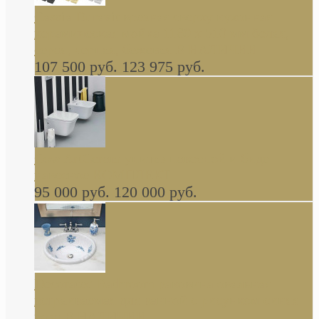
Cassia Duravit врезная сверху кухонная
керамическая мойка 1160 x 510 мм белая,
серая, черная, бежевая В НАЛИЧИИ
107 500 руб.
123 975 руб.
Cow ArtCeram унитаз навесной и биде
навесное КОМПЛЕКТ
95 000 руб.
120 000 руб.
Decorated Bathroom раковина овальная
встраиваемая для ванной с рисунком синяя
роза В НАЛИЧИИ