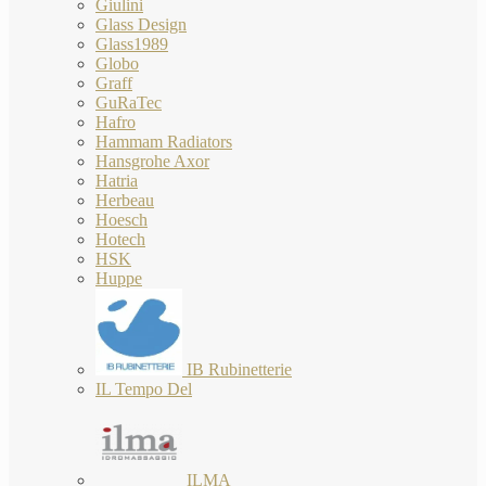
Giulini
Glass Design
Glass1989
Globo
Graff
GuRaTec
Hafro
Hammam Radiators
Hansgrohe Axor
Hatria
Herbeau
Hoesch
Hotech
HSK
Huppe
IB Rubinetterie
IL Tempo Del
ILMA