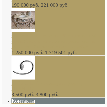
190 000 руб.
221 000 руб.
Gondola GAIA консоль 140 см для ванной в
стиле барокко, из массива дерева, светло
коричневый матовый окрас + серебро
1 250 000 руб.
1 719 501 руб.
Khala Colombo аксессуары (серия) В
НАЛИЧИИ
3 500 руб.
3 800 руб.
Контакты