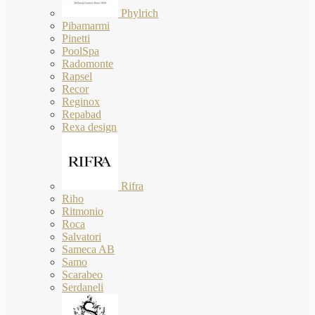
Phylrich
Pibamarmi
Pinetti
PoolSpa
Radomonte
Rapsel
Recor
Reginox
Repabad
Rexa design
Rifra
Riho
Ritmonio
Roca
Salvatori
Sameca AB
Samo
Scarabeo
Serdaneli