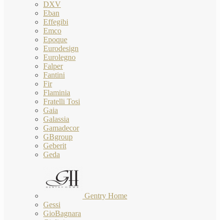
DXV
Eban
Effegibi
Emco
Epoque
Eurodesign
Eurolegno
Falper
Fantini
Fir
Flaminia
Fratelli Tosi
Gaia
Galassia
Gamadecor
GBgroup
Geberit
Geda
Gentry Home
Gessi
GioBagnara