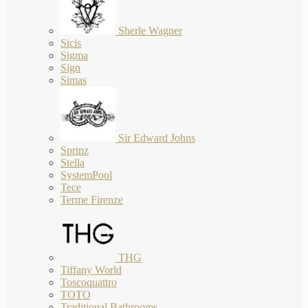
Sherle Wagner
Sicis
Sigma
Sign
Simas
Sir Edward Johns
Sprinz
Stella
SystemPool
Tece
Terme Firenze
THG
Tiffany World
Toscoquattro
TOTO
Traditional Bathrooms