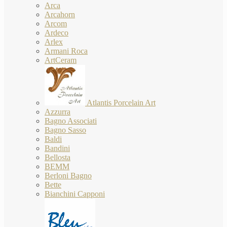
Arca
Arcahorn
Arcom
Ardeco
Arlex
Armani Roca
ArtCeram
Atlantis Porcelain Art
Azzurra
Bagno Associati
Bagno Sasso
Baldi
Bandini
Bellosta
BEMM
Berloni Bagno
Bette
Bianchini Capponi