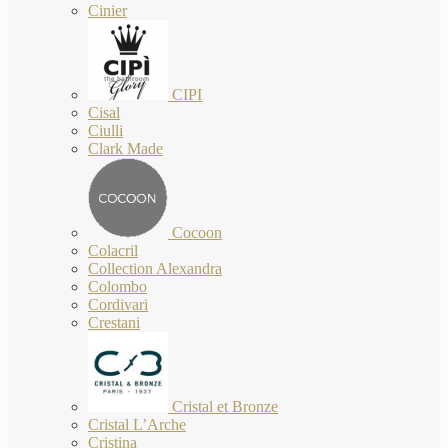
Cinier
CIPI
Cisal
Ciulli
Clark Made
Cocoon
Colacril
Collection Alexandra
Colombo
Cordivari
Crestani
Cristal et Bronze
Cristal L’Arche
Cristina