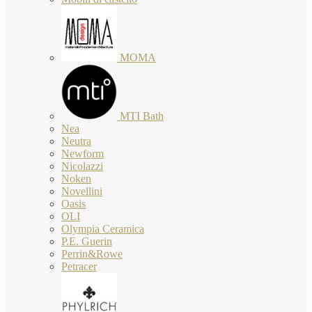
MOMA
MTI Bath
Nea
Neutra
Newform
Nicolazzi
Noken
Novellini
Oasis
OLI
Olympia Ceramica
P.E. Guerin
Perrin&Rowe
Petracer