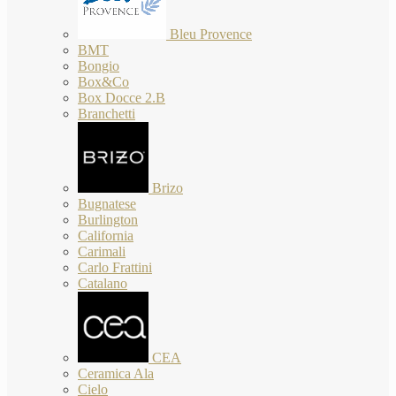
Bleu Provence
BMT
Bongio
Box&Co
Box Docce 2.B
Branchetti
Brizo
Bugnatese
Burlington
California
Carimali
Carlo Frattini
Catalano
CEA
Ceramica Ala
Cielo