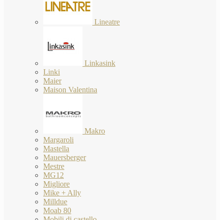
Lineatre
Linkasink
Linki
Maier
Maison Valentina
Makro
Margaroli
Mastella
Mauersberger
Mestre
MG12
Migliore
Mike + Ally
Milldue
Moab 80
Mobili di castello