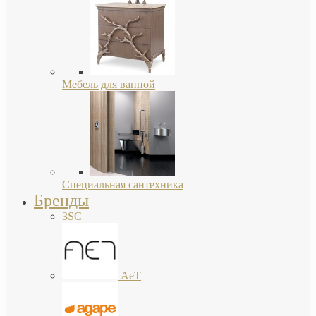
Мебель для ванной
Специальная сантехника
Бренды
3SC
AeT