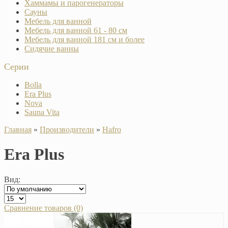
Хаммамы и парогенераторы
Сауны
Мебель для ванной
Мебель для ванной 61 - 80 см
Мебель для ванной 181 см и более
Сидячие ванны
Серии
Bolla
Era Plus
Nova
Sauna Vita
Главная
»
Производители
»
Hafro
Era Plus
Вид:
Сравнение товаров (0)