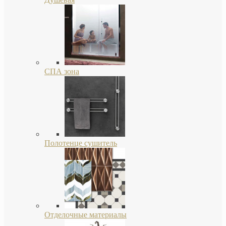
СПА зона
Полотенце сушитель
Отделочные материалы