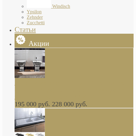
Windisch
Ypsilon
Zehnder
Zucchetti
Статьи
Акции
Butterfly Scarabeo КОМПЛЕКТ санфаянса
(унитаз и биде) напольные снаружи декор
глянцевая платина В НАЛИЧИИ
195 000 руб.
228 000 руб.