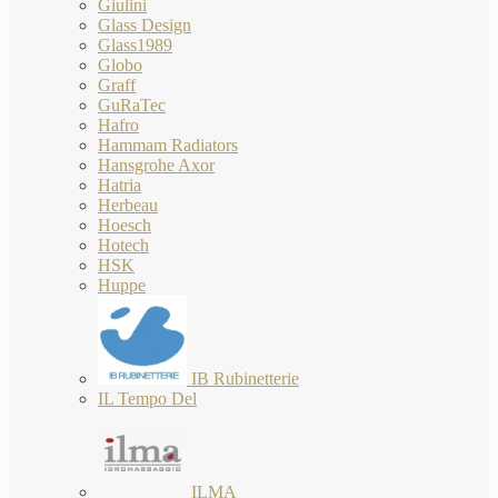
Giulini
Glass Design
Glass1989
Globo
Graff
GuRaTec
Hafro
Hammam Radiators
Hansgrohe Axor
Hatria
Herbeau
Hoesch
Hotech
HSK
Huppe
IB Rubinetterie
IL Tempo Del
ILMA