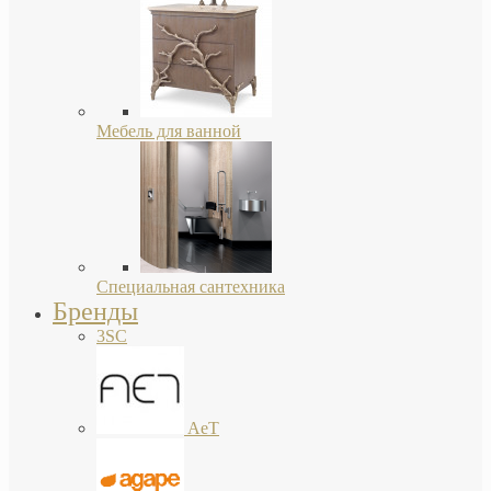
Мебель для ванной
Специальная сантехника
Бренды
3SC
AeT