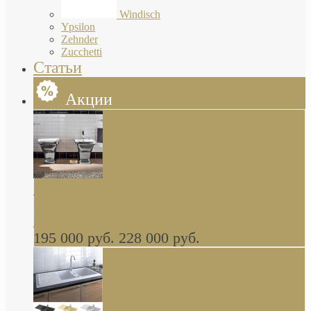
Windisch
Ypsilon
Zehnder
Zucchetti
Статьи
Акции
Butterfly Scarabeo КОМПЛЕКТ санфаянса
(унитаз и биде) напольные снаружи декор
глянцевая платина В НАЛИЧИИ
195 000 руб.
228 000 руб.