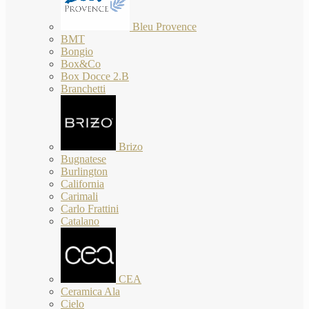
Bleu Provence
BMT
Bongio
Box&Co
Box Docce 2.B
Branchetti
Brizo
Bugnatese
Burlington
California
Carimali
Carlo Frattini
Catalano
CEA
Ceramica Ala
Cielo