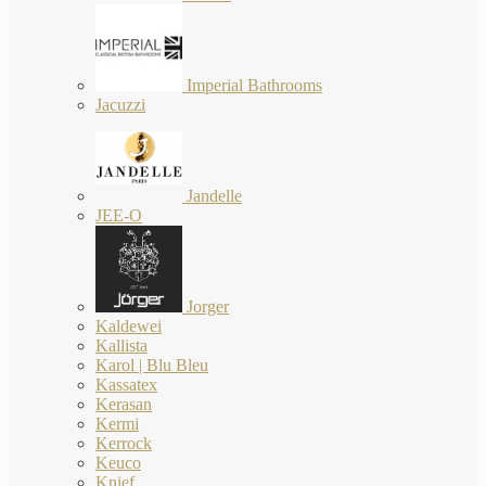
Imperial Bathrooms
Jacuzzi
Jandelle
JEE-O
Jorger
Kaldewei
Kallista
Karol | Blu Bleu
Kassatex
Kerasan
Kermi
Kerrock
Keuco
Knief