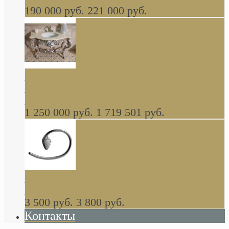
190 000 руб.
221 000 руб.
Gondola GAIA консоль 140 см для ванной в
стиле барокко, из массива дерева, светло
коричневый матовый окрас + серебро
1 250 000 руб.
1 719 501 руб.
Khala Colombo аксессуары (серия) В
НАЛИЧИИ
3 500 руб.
3 800 руб.
Контакты