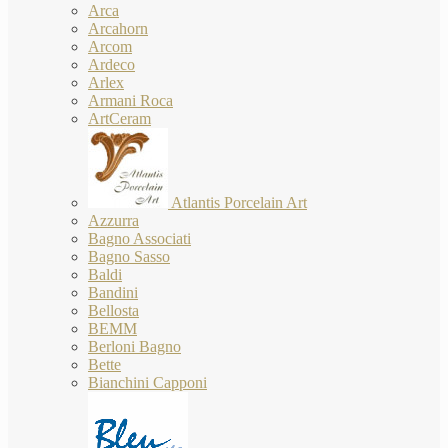
Arca
Arcahorn
Arcom
Ardeco
Arlex
Armani Roca
ArtCeram
Atlantis Porcelain Art
Azzurra
Bagno Associati
Bagno Sasso
Baldi
Bandini
Bellosta
BEMM
Berloni Bagno
Bette
Bianchini Capponi