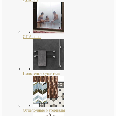
СПА зона
Полотенце сушитель
Отделочные материалы