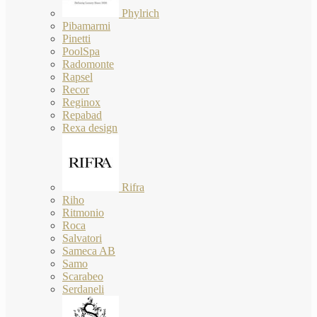
Phylrich
Pibamarmi
Pinetti
PoolSpa
Radomonte
Rapsel
Recor
Reginox
Repabad
Rexa design
Rifra
Riho
Ritmonio
Roca
Salvatori
Sameca AB
Samo
Scarabeo
Serdaneli