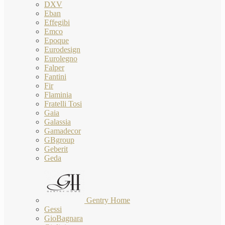
DXV
Eban
Effegibi
Emco
Epoque
Eurodesign
Eurolegno
Falper
Fantini
Fir
Flaminia
Fratelli Tosi
Gaia
Galassia
Gamadecor
GBgroup
Geberit
Geda
Gentry Home
Gessi
GioBagnara