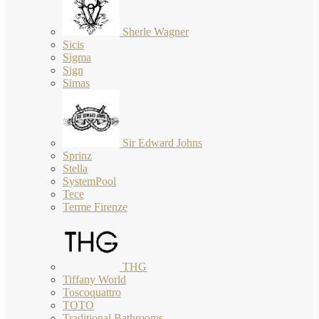
Sherle Wagner
Sicis
Sigma
Sign
Simas
Sir Edward Johns
Sprinz
Stella
SystemPool
Tece
Terme Firenze
THG
Tiffany World
Toscoquattro
TOTO
Traditional Bathrooms