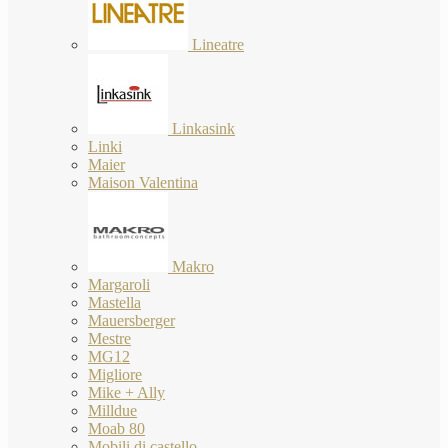
Lineatre
Linkasink
Linki
Maier
Maison Valentina
Makro
Margaroli
Mastella
Mauersberger
Mestre
MG12
Migliore
Mike + Ally
Milldue
Moab 80
Mobili di castello