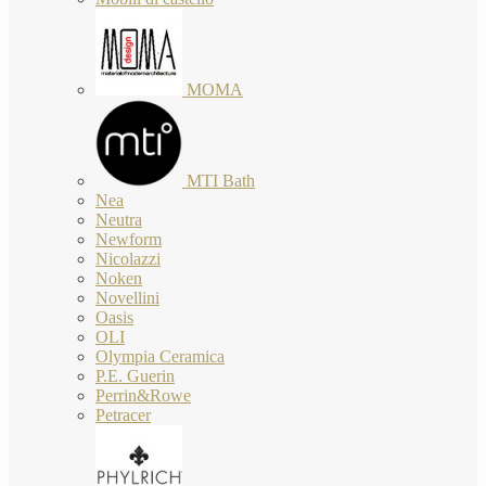
MOMA
MTI Bath
Nea
Neutra
Newform
Nicolazzi
Noken
Novellini
Oasis
OLI
Olympia Ceramica
P.E. Guerin
Perrin&Rowe
Petracer