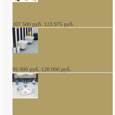
Cassia Duravit врезная сверху кухонная
керамическая мойка 1160 x 510 мм белая,
серая, черная, бежевая В НАЛИЧИИ
107 500 руб.
123 975 руб.
Cow ArtCeram унитаз навесной и биде
навесное КОМПЛЕКТ
95 000 руб.
120 000 руб.
Decorated Bathroom раковина овальная
встраиваемая для ванной с рисунком синяя
роза В НАЛИЧИИ