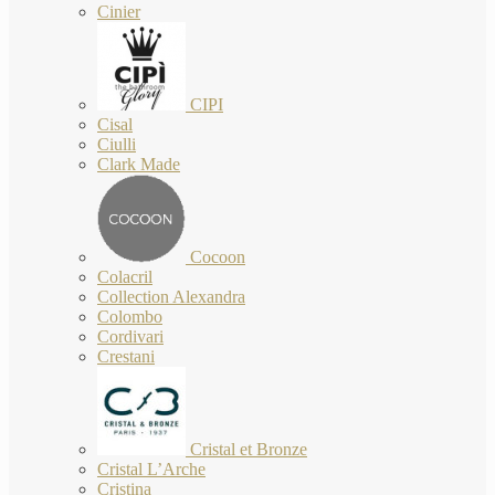
Cinier
CIPI
Cisal
Ciulli
Clark Made
Cocoon
Colacril
Collection Alexandra
Colombo
Cordivari
Crestani
Cristal et Bronze
Cristal L’Arche
Cristina