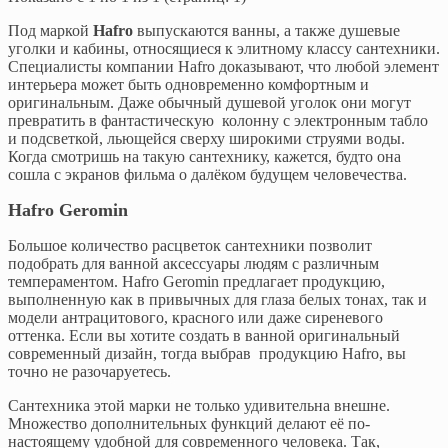
Под маркой
Hafro
выпускаются ванны, а также душевые
уголки и кабины, относящиеся к элитному классу сантехники.
Специалисты компании Hafro доказывают, что любой элемент
интерьера может быть одновременно комфортным и
оригинальным. Даже обычный душевой уголок они могут
превратить в фантастическую колонну с электронным табло
и подсветкой, льющейся сверху широкими струями воды.
Когда смотришь на такую сантехнику, кажется, будто она
сошла с экранов фильма о далёком будущем человечества.
Hafro Geromin
Большое количество расцветок сантехники позволит
подобрать для ванной аксессуары людям с различным
темпераментом. Hafro Geromin предлагает продукцию,
выполненную как в привычных для глаза белых тонах, так и
модели антрацитового, красного или даже сиреневого
оттенка. Если вы хотите создать в ванной оригинальный
современный дизайн, тогда выбрав продукцию Hafro, вы
точно не разочаруетесь.
Сантехника этой марки не только удивительна внешне.
Множество дополнительных функций делают её по-
настоящему удобной для современного человека. Так,