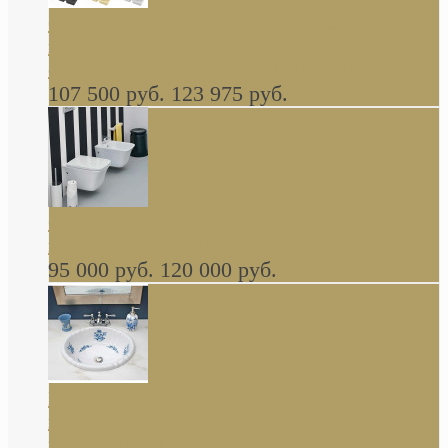
Cassia Duravit врезная сверху кухонная
керамическая мойка 1160 x 510 мм белая,
серая, черная, бежевая В НАЛИЧИИ
107 500 руб.
123 975 руб.
Cow ArtCeram унитаз навесной и биде
навесное КОМПЛЕКТ
95 000 руб.
120 000 руб.
Decorated Bathroom раковина овальная
встраиваемая для ванной с рисунком синяя
роза В НАЛИЧИИ