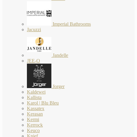
Imperial Bathrooms
Jacuzzi
Jandelle
JEE-O
Jorger
Kaldewei
Kallista
Karol | Blu Bleu
Kassatex
Kerasan
Kermi
Kerrock
Keuco
Knief