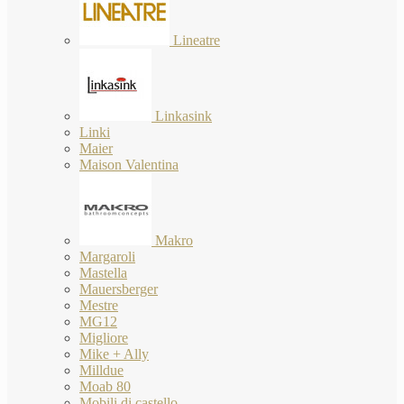
Lineatre
Linkasink
Linki
Maier
Maison Valentina
Makro
Margaroli
Mastella
Mauersberger
Mestre
MG12
Migliore
Mike + Ally
Milldue
Moab 80
Mobili di castello