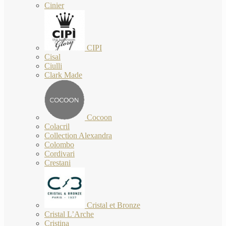
Cinier
CIPI
Cisal
Ciulli
Clark Made
Cocoon
Colacril
Collection Alexandra
Colombo
Cordivari
Crestani
Cristal et Bronze
Cristal L’Arche
Cristina