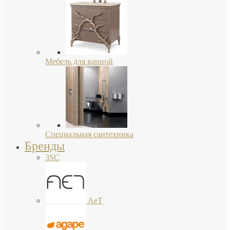
Мебель для ванной
Специальная сантехника
Бренды
3SC
AeT