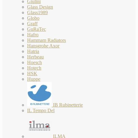
Giulini
Glass Design
Glass1989
Globo
Graff
GuRaTec
Hafro
Hammam Radiators
Hansgrohe Axor
Hatria
Herbeau
Hoesch
Hotech
HSK
Huppe
IB Rubinetterie
IL Tempo Del
ILMA