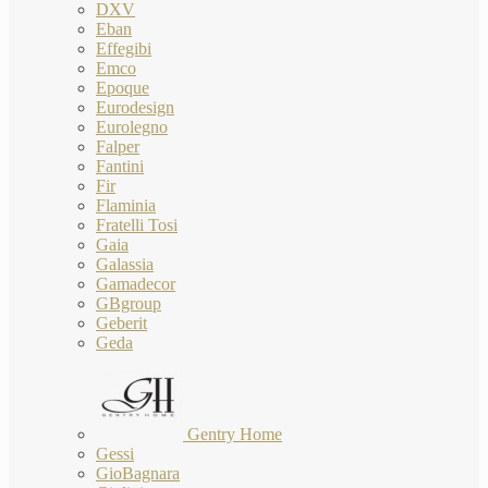
DXV
Eban
Effegibi
Emco
Epoque
Eurodesign
Eurolegno
Falper
Fantini
Fir
Flaminia
Fratelli Tosi
Gaia
Galassia
Gamadecor
GBgroup
Geberit
Geda
Gentry Home
Gessi
GioBagnara