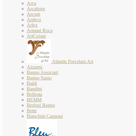
Arca
Arcahorn
Arcom
Ardeco
Arlex
Armani Roca
ArtCeram
Atlantis Porcelain Art
Azzurra
Bagno Associati
Bagno Sasso
Baldi
Bandini
Bellosta
BEMM
Berloni Bagno
Bette
Bianchini Capponi