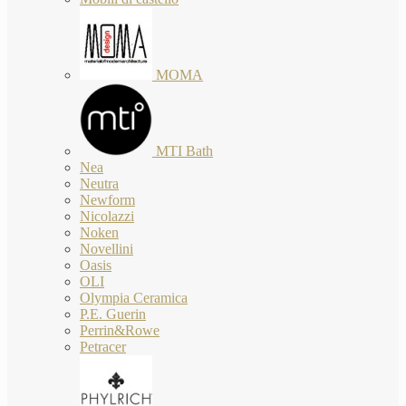
MOMA
MTI Bath
Nea
Neutra
Newform
Nicolazzi
Noken
Novellini
Oasis
OLI
Olympia Ceramica
P.E. Guerin
Perrin&Rowe
Petracer