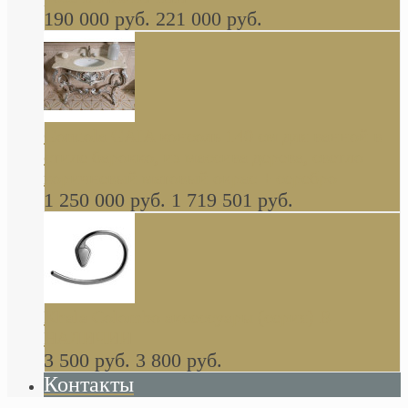
190 000 руб.
221 000 руб.
Gondola GAIA консоль 140 см для ванной в
стиле барокко, из массива дерева, светло
коричневый матовый окрас + серебро
1 250 000 руб.
1 719 501 руб.
Khala Colombo аксессуары (серия) В
НАЛИЧИИ
3 500 руб.
3 800 руб.
Контакты