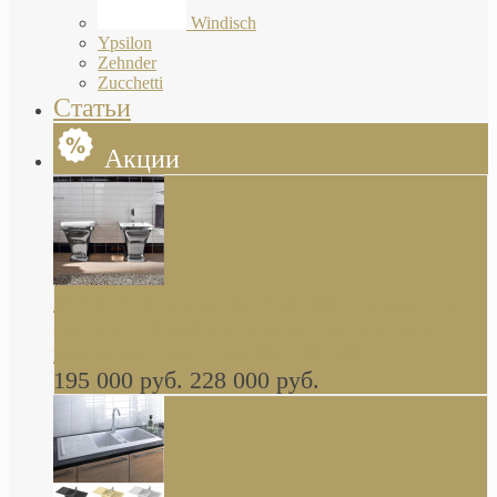
Windisch
Ypsilon
Zehnder
Zucchetti
Статьи
Акции
Butterfly Scarabeo КОМПЛЕКТ санфаянса
(унитаз и биде) напольные снаружи декор
глянцевая платина В НАЛИЧИИ
195 000 руб.
228 000 руб.