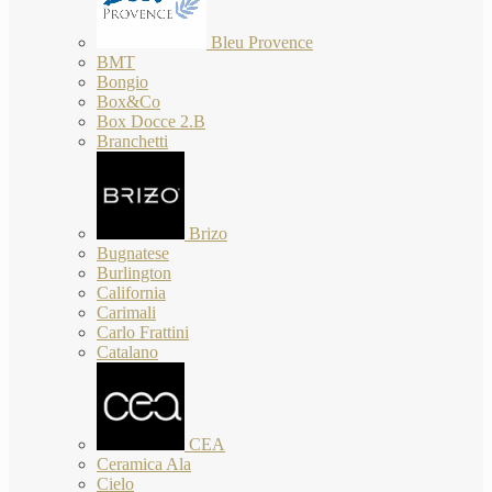
Bleu Provence
BMT
Bongio
Box&Co
Box Docce 2.B
Branchetti
Brizo
Bugnatese
Burlington
California
Carimali
Carlo Frattini
Catalano
CEA
Ceramica Ala
Cielo