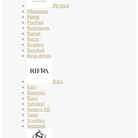
Phylrich
Pibamarmi
Pinetti
PoolSpa
Radomonte
Rapsel
Recor
Reginox
Repabad
Rexa design
Rifra
Riho
Ritmonio
Roca
Salvatori
Sameca AB
Samo
Scarabeo
Serdaneli