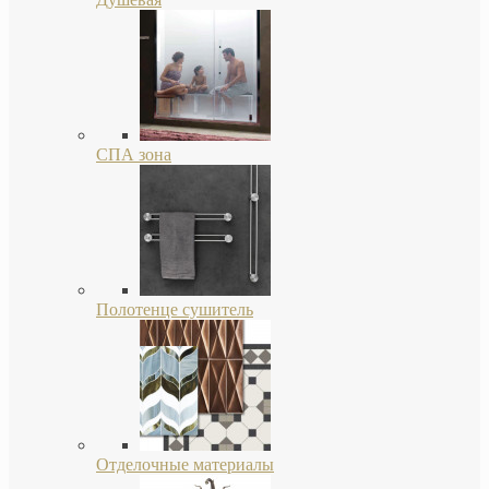
СПА зона
Полотенце сушитель
Отделочные материалы