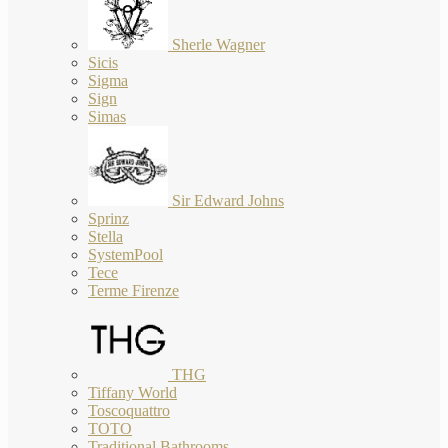
Sherle Wagner
Sicis
Sigma
Sign
Simas
Sir Edward Johns
Sprinz
Stella
SystemPool
Tece
Terme Firenze
THG
Tiffany World
Toscoquattro
TOTO
Traditional Bathrooms