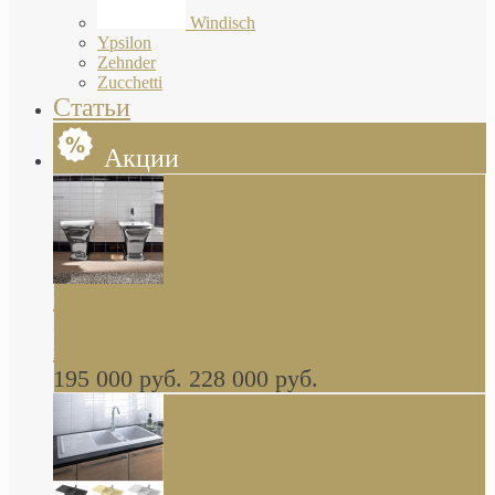
Windisch
Ypsilon
Zehnder
Zucchetti
Статьи
Акции
Butterfly Scarabeo КОМПЛЕКТ санфаянса
(унитаз и биде) напольные снаружи декор
глянцевая платина В НАЛИЧИИ
195 000 руб.
228 000 руб.