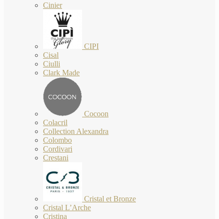
Cinier
CIPI
Cisal
Ciulli
Clark Made
Cocoon
Colacril
Collection Alexandra
Colombo
Cordivari
Crestani
Cristal et Bronze
Cristal L’Arche
Cristina