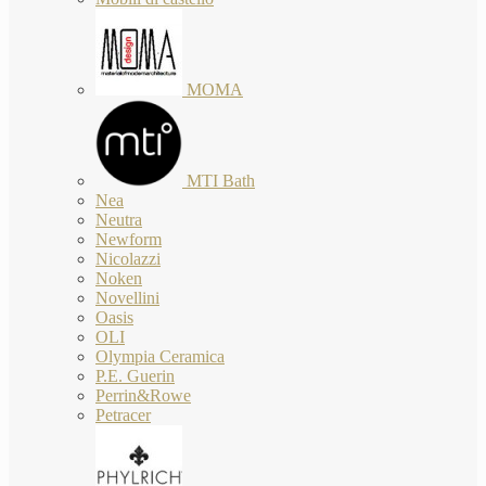
MOMA
MTI Bath
Nea
Neutra
Newform
Nicolazzi
Noken
Novellini
Oasis
OLI
Olympia Ceramica
P.E. Guerin
Perrin&Rowe
Petracer