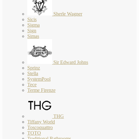
Sherle Wagner
Sicis
Sigma
Sign
Simas
Sir Edward Johns
Sprinz
Stella
SystemPool
Tece
Terme Firenze
THG
Tiffany World
Toscoquattro
TOTO
Traditional Bathrooms