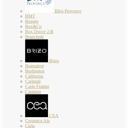
Bleu Provence
BMT
Bongio
Box&Co
Box Docce 2.B
Branchetti
Brizo
Bugnatese
Burlington
California
Carimali
Carlo Frattini
Catalano
CEA
Ceramica Ala
Cielo