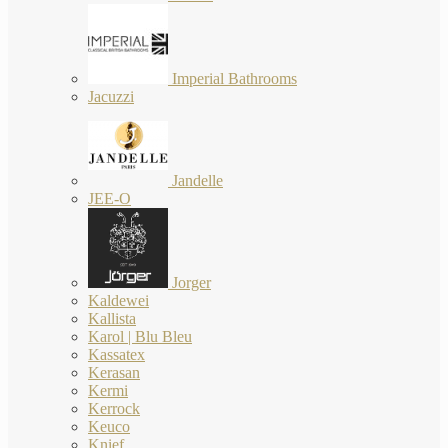
Imperial Bathrooms
Jacuzzi
Jandelle
JEE-O
Jorger
Kaldewei
Kallista
Karol | Blu Bleu
Kassatex
Kerasan
Kermi
Kerrock
Keuco
Knief