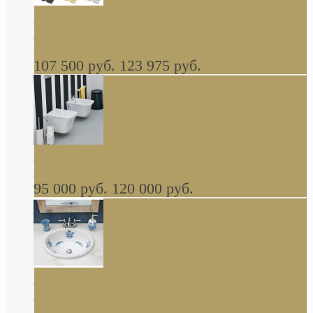
Cassia Duravit врезная сверху кухонная
керамическая мойка 1160 x 510 мм белая,
серая, черная, бежевая В НАЛИЧИИ
107 500 руб.
123 975 руб.
Cow ArtCeram унитаз навесной и биде
навесное КОМПЛЕКТ
95 000 руб.
120 000 руб.
Decorated Bathroom раковина овальная
встраиваемая для ванной с рисунком синяя
роза В НАЛИЧИИ