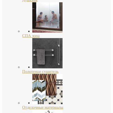
СПА зона
Полотенце сушитель
Отделочные материалы