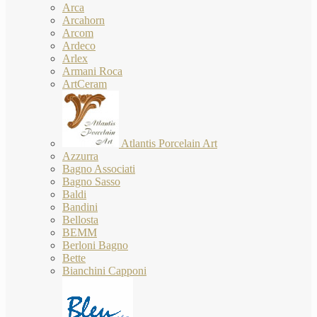
Arca
Arcahorn
Arcom
Ardeco
Arlex
Armani Roca
ArtCeram
Atlantis Porcelain Art
Azzurra
Bagno Associati
Bagno Sasso
Baldi
Bandini
Bellosta
BEMM
Berloni Bagno
Bette
Bianchini Capponi