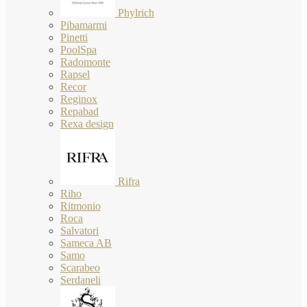
Phylrich
Pibamarmi
Pinetti
PoolSpa
Radomonte
Rapsel
Recor
Reginox
Repabad
Rexa design
Rifra
Riho
Ritmonio
Roca
Salvatori
Sameca AB
Samo
Scarabeo
Serdaneli