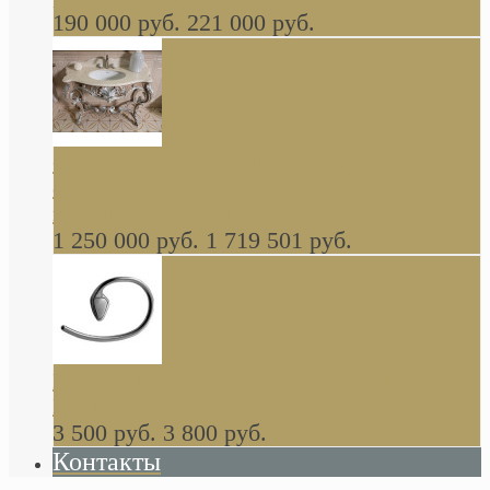
190 000 руб.
221 000 руб.
Gondola GAIA консоль 140 см для ванной в
стиле барокко, из массива дерева, светло
коричневый матовый окрас + серебро
1 250 000 руб.
1 719 501 руб.
Khala Colombo аксессуары (серия) В
НАЛИЧИИ
3 500 руб.
3 800 руб.
Контакты