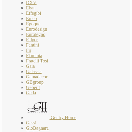
DXV
Eban
Effegibi
Emco
Epoque
Eurodesign
Eurolegno
Falper
Fantini
Fir
Flaminia
Fratelli Tosi
Gaia
Galassia
Gamadecor
GBgroup
Geberit
Geda
Gentry Home
Gessi
GioBagnara