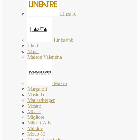
Lineatre
Linkasink
Linki
Maier
Maison Valentina
Makro
Margaroli
Mastella
Mauersberger
Mestre
MG12
Migliore
Mike + Ally
Milldue
Moab 80
Mobili di castello