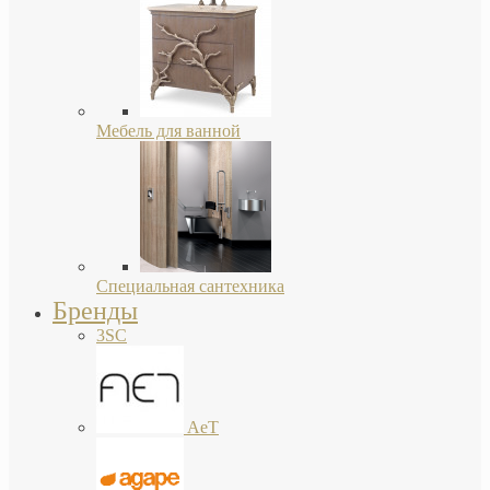
Мебель для ванной
Специальная сантехника
Бренды
3SC
AeT