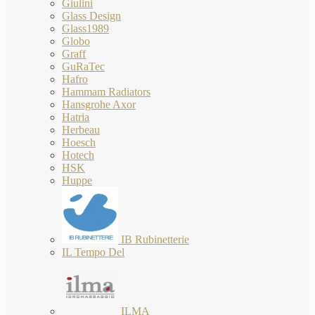
Giulini
Glass Design
Glass1989
Globo
Graff
GuRaTec
Hafro
Hammam Radiators
Hansgrohe Axor
Hatria
Herbeau
Hoesch
Hotech
HSK
Huppe
IB Rubinetterie
IL Tempo Del
ILMA