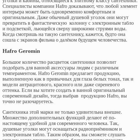
уголки и кабины, относящиеся к элитному классу сантехники.
Специалисты компании Hafro доказывают, что любой элемент
интерьера может быть одновременно комфортным и
оригинальным. Даже обычный душевой уголок они могут
превратить в фантастическую колонну с электронным табло
и подсветкой, льющейся сверху широкими струями воды.
Когда смотришь на такую сантехнику, кажется, будто она
сошла с экранов фильма о далёком будущем человечества.
Hafro Geromin
Большое количество расцветок сантехники позволит
подобрать для ванной аксессуары людям с различным
темпераментом. Hafro Geromin предлагает продукцию,
выполненную как в привычных для глаза белых тонах, так и
модели антрацитового, красного или даже сиреневого
оттенка. Если вы хотите создать в ванной оригинальный
современный дизайн, тогда выбрав продукцию Hafro, вы
точно не разочаруетесь.
Сантехника этой марки не только удивительна внешне.
Множество дополнительных функций делают её по-
настоящему удобной для современного человека. Так,
душевые уголки могут оснащаться радиоприёмником и
электронным табло. Таким образом, вы сможете слушать