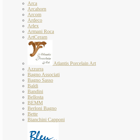
Arca
Arcahorn
Arcom
Ardeco
Arlex
Armani Roca
ArtCeram
Atlantis Porcelain Art
Azzurra
Bagno Associati
Bagno Sasso
Baldi
Bandini
Bellosta
BEMM
Berloni Bagno
Bette
Bianchini Capponi