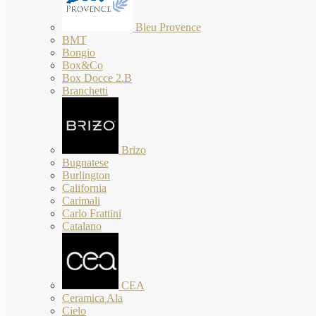
Bleu Provence
BMT
Bongio
Box&Co
Box Docce 2.B
Branchetti
Brizo
Bugnatese
Burlington
California
Carimali
Carlo Frattini
Catalano
CEA
Ceramica Ala
Cielo