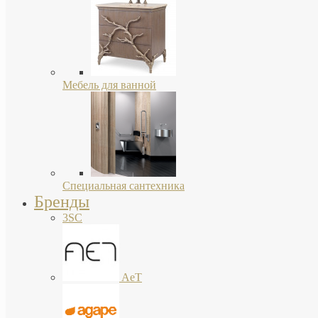
Мебель для ванной
Специальная сантехника
Бренды
3SC
AeT