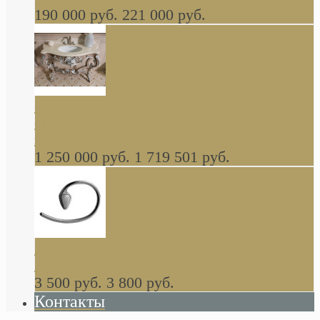
190 000 руб.
221 000 руб.
Gondola GAIA консоль 140 см для ванной в
стиле барокко, из массива дерева, светло
коричневый матовый окрас + серебро
1 250 000 руб.
1 719 501 руб.
Khala Colombo аксессуары (серия) В
НАЛИЧИИ
3 500 руб.
3 800 руб.
Контакты