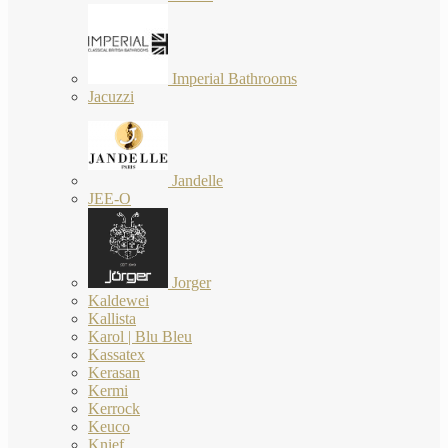
Imperial Bathrooms
Jacuzzi
Jandelle
JEE-O
Jorger
Kaldewei
Kallista
Karol | Blu Bleu
Kassatex
Kerasan
Kermi
Kerrock
Keuco
Knief