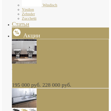
Windisch
Ypsilon
Zehnder
Zucchetti
Статьи
Акции
Butterfly Scarabeo КОМПЛЕКТ санфаянса
(унитаз и биде) напольные снаружи декор
глянцевая платина В НАЛИЧИИ
195 000 руб.
228 000 руб.