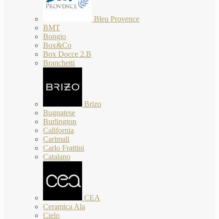
Bleu Provence
BMT
Bongio
Box&Co
Box Docce 2.B
Branchetti
Brizo
Bugnatese
Burlington
California
Carimali
Carlo Frattini
Catalano
CEA
Ceramica Ala
Cielo