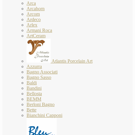
Arca
Arcahorn
Arcom
Ardeco
Arlex
Armani Roca
ArtCeram
Atlantis Porcelain Art
Azzurra
Bagno Associati
Bagno Sasso
Baldi
Bandini
Bellosta
BEMM
Berloni Bagno
Bette
Bianchini Capponi