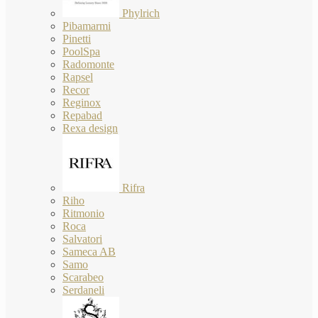
Phylrich
Pibamarmi
Pinetti
PoolSpa
Radomonte
Rapsel
Recor
Reginox
Repabad
Rexa design
Rifra
Riho
Ritmonio
Roca
Salvatori
Sameca AB
Samo
Scarabeo
Serdaneli