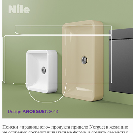
Поиски «правильного» продукта привело Norguet к желанию
не особенно сосредотачиваться на форме, а создать семейство