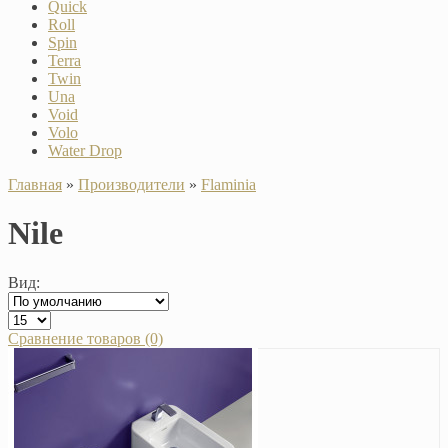
Quick
Roll
Spin
Terra
Twin
Una
Void
Volo
Water Drop
Главная
»
Производители
»
Flaminia
Nile
Вид:
Сравнение товаров (0)