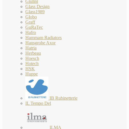
Giulini
Glass Design
Glass1989
Globo
Graff
GuRaTec
Hafro
Hammam Radiators
Hansgrohe Axor
Hatria
Herbeau
Hoesch
Hotech
HSK
Huppe
IB Rubinetterie
IL Tempo Del
ILMA