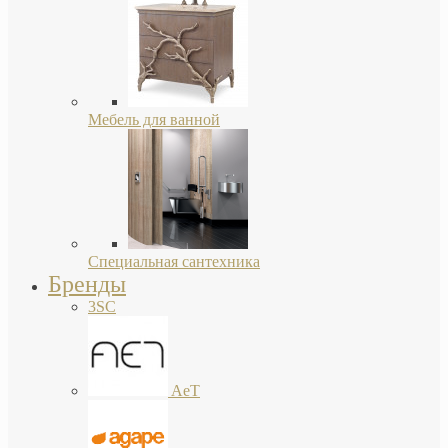
Мебель для ванной
Специальная сантехника
Бренды
3SC
AeT