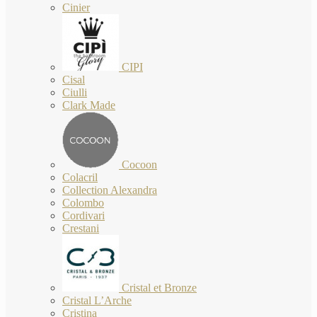
Cinier
CIPI
Cisal
Ciulli
Clark Made
Cocoon
Colacril
Collection Alexandra
Colombo
Cordivari
Crestani
Cristal et Bronze
Cristal L’Arche
Cristina