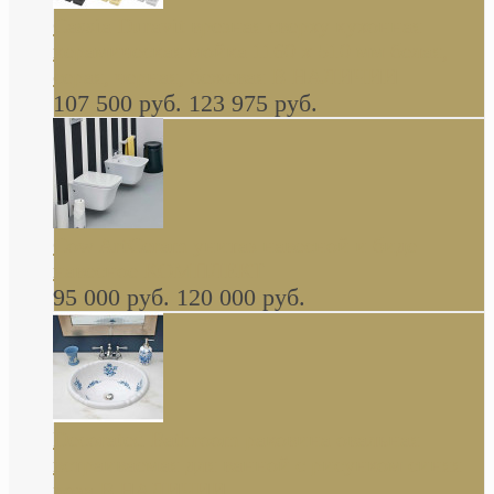
Cassia Duravit врезная сверху кухонная
керамическая мойка 1160 x 510 мм белая,
серая, черная, бежевая В НАЛИЧИИ
107 500 руб.
123 975 руб.
Cow ArtCeram унитаз навесной и биде
навесное КОМПЛЕКТ
95 000 руб.
120 000 руб.
Decorated Bathroom раковина овальная
встраиваемая для ванной с рисунком синяя
роза В НАЛИЧИИ