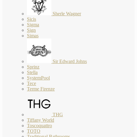
Sherle Wagner
Sicis
Sigma
Sign
Simas
Sir Edward Johns
Sprinz
Stella
SystemPool
Tece
Terme Firenze
THG
Tiffany World
Toscoquattro
TOTO
Traditional Bathrooms