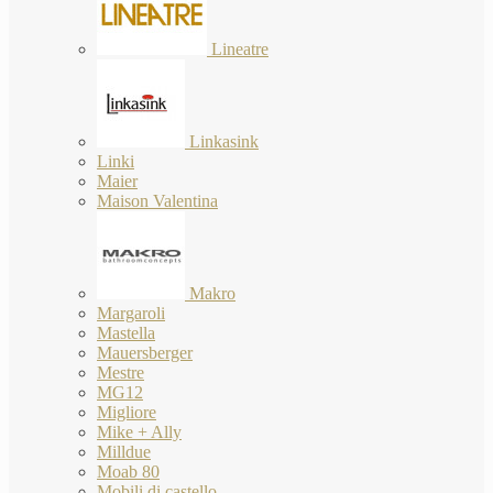
Lineatre
Linkasink
Linki
Maier
Maison Valentina
Makro
Margaroli
Mastella
Mauersberger
Mestre
MG12
Migliore
Mike + Ally
Milldue
Moab 80
Mobili di castello