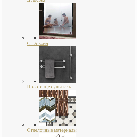
СПА зона
Полотенце сушитель
Отделочные материалы