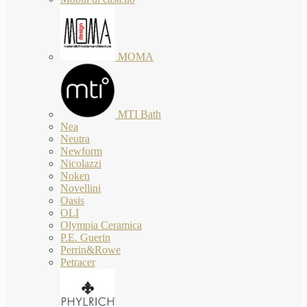
MOMA
MTI Bath
Nea
Neutra
Newform
Nicolazzi
Noken
Novellini
Oasis
OLI
Olympia Ceramica
P.E. Guerin
Perrin&Rowe
Petracer