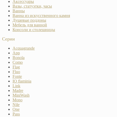
Аксессуары
Вазы, статуэтки, часы
Ванны
Ванна из искусственного камня
Душевые поддоны
Мебель для ванной
Консоли и столешницы
Серии
Acquagrande
App
Bonola
Como
Flag
Fluo
Fonte
IO flaminia
Link
Madre
MiniWash
Mono
Nile
One
Pass