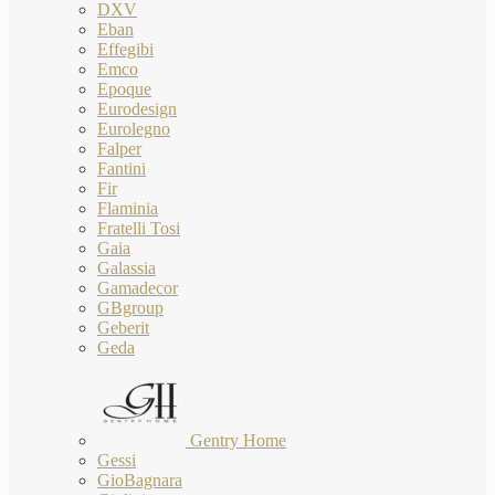
DXV
Eban
Effegibi
Emco
Epoque
Eurodesign
Eurolegno
Falper
Fantini
Fir
Flaminia
Fratelli Tosi
Gaia
Galassia
Gamadecor
GBgroup
Geberit
Geda
Gentry Home
Gessi
GioBagnara