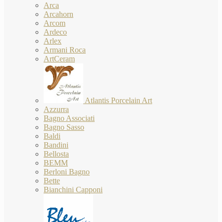
Arca
Arcahorn
Arcom
Ardeco
Arlex
Armani Roca
ArtCeram
Atlantis Porcelain Art
Azzurra
Bagno Associati
Bagno Sasso
Baldi
Bandini
Bellosta
BEMM
Berloni Bagno
Bette
Bianchini Capponi