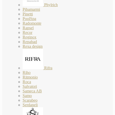
Phylrich
Pibamarmi
Pinetti
PoolSpa
Radomonte
Rapsel
Recor
Reginox
Repabad
Rexa design
Rifra
Riho
Ritmonio
Roca
Salvatori
Sameca AB
Samo
Scarabeo
Serdaneli