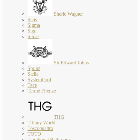
Sherle Wagner
Sicis
Sigma
Sign
Simas
Sir Edward Johns
Sprinz
Stella
SystemPool
Tece
Terme Firenze
THG
Tiffany World
Toscoquattro
TOTO
Traditional Bathrooms