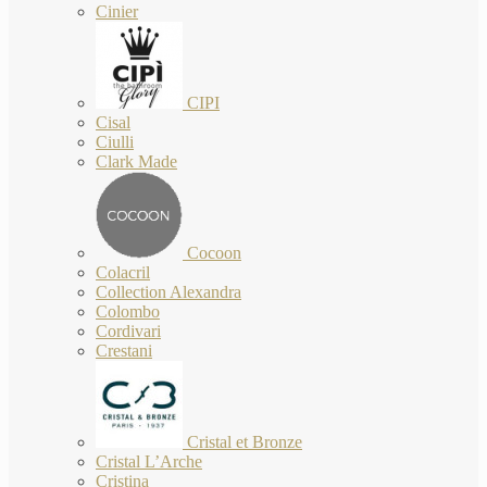
Cinier
CIPI
Cisal
Ciulli
Clark Made
Cocoon
Colacril
Collection Alexandra
Colombo
Cordivari
Crestani
Cristal et Bronze
Cristal L’Arche
Cristina