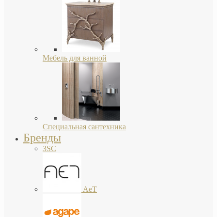
Мебель для ванной
Специальная сантехника
Бренды
3SC
AeT