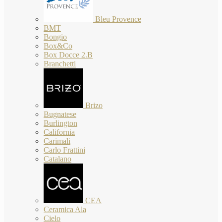
Bleu Provence
BMT
Bongio
Box&Co
Box Docce 2.B
Branchetti
Brizo
Bugnatese
Burlington
California
Carimali
Carlo Frattini
Catalano
CEA
Ceramica Ala
Cielo