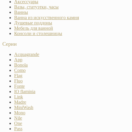
Аксессуары
Вазы, статуэтки, часы
Ванны
Ванна из искусственного камня
Душевые поддоны
Мебель для ванной
Консоли и столешницы
Серии
Acquagrande
App
Bonola
Como
Flag
Fluo
Fonte
IO flaminia
Link
Madre
MiniWash
Mono
Nile
One
Pass