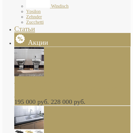
Windisch
Ypsilon
Zehnder
Zucchetti
Статьи
Акции
Butterfly Scarabeo КОМПЛЕКТ санфаянса
(унитаз и биде) напольные снаружи декор
глянцевая платина В НАЛИЧИИ
195 000 руб.
228 000 руб.