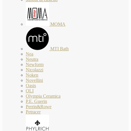
MOMA
MTI Bath
Nea
Neutra
Newform
Nicolazzi
Noken
Novellini
Oasis
OLI
Olympia Ceramica
P.E. Guerin
Perrin&Rowe
Petracer