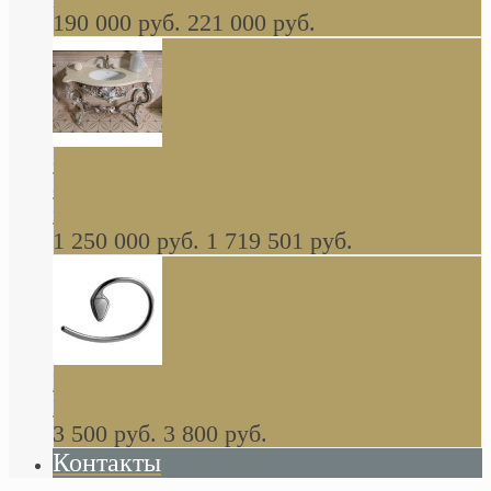
190 000 руб.
221 000 руб.
Gondola GAIA консоль 140 см для ванной в
стиле барокко, из массива дерева, светло
коричневый матовый окрас + серебро
1 250 000 руб.
1 719 501 руб.
Khala Colombo аксессуары (серия) В
НАЛИЧИИ
3 500 руб.
3 800 руб.
Контакты