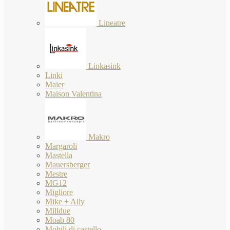
Lineatre
Linkasink
Linki
Maier
Maison Valentina
Makro
Margaroli
Mastella
Mauersberger
Mestre
MG12
Migliore
Mike + Ally
Milldue
Moab 80
Mobili di castello