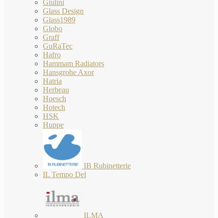
Giulini
Glass Design
Glass1989
Globo
Graff
GuRaTec
Hafro
Hammam Radiators
Hansgrohe Axor
Hatria
Herbeau
Hoesch
Hotech
HSK
Huppe
IB Rubinetterie
IL Tempo Del
ILMA