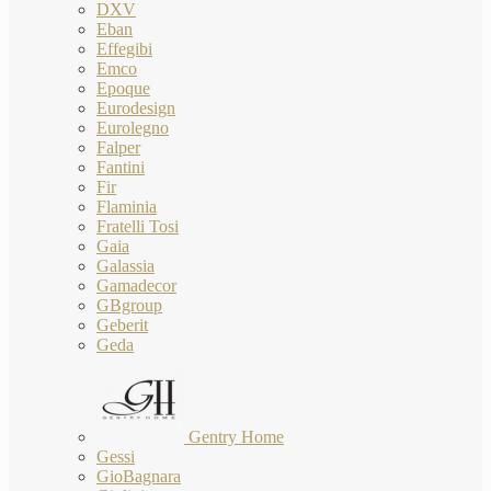
DXV
Eban
Effegibi
Emco
Epoque
Eurodesign
Eurolegno
Falper
Fantini
Fir
Flaminia
Fratelli Tosi
Gaia
Galassia
Gamadecor
GBgroup
Geberit
Geda
Gentry Home
Gessi
GioBagnara