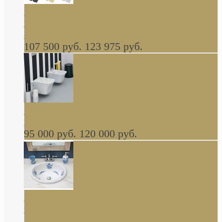
Cassia Duravit врезная сверху кухонная
керамическая мойка 1160 x 510 мм белая,
серая, черная, бежевая В НАЛИЧИИ
107 500 руб.
123 975 руб.
Cow ArtCeram унитаз навесной и биде
навесное КОМПЛЕКТ
95 000 руб.
120 000 руб.
Decorated Bathroom раковина овальная
встраиваемая для ванной с рисунком синяя
роза В НАЛИЧИИ