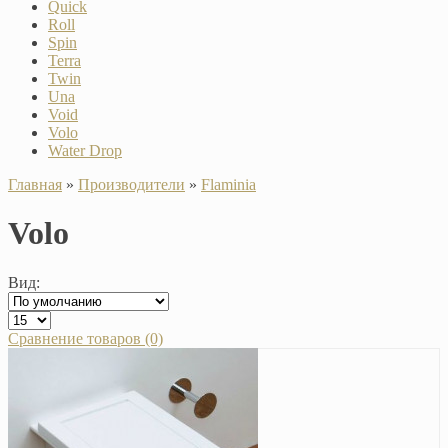
Quick
Roll
Spin
Terra
Twin
Una
Void
Volo
Water Drop
Главная
»
Производители
»
Flaminia
Volo
Вид:
Сравнение товаров (0)