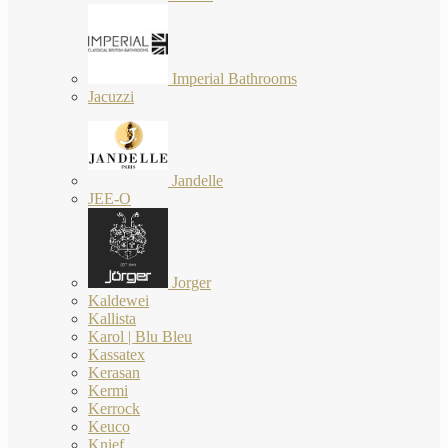
Imperial Bathrooms
Jacuzzi
Jandelle
JEE-O
Jorger
Kaldewei
Kallista
Karol | Blu Bleu
Kassatex
Kerasan
Kermi
Kerrock
Keuco
Knief