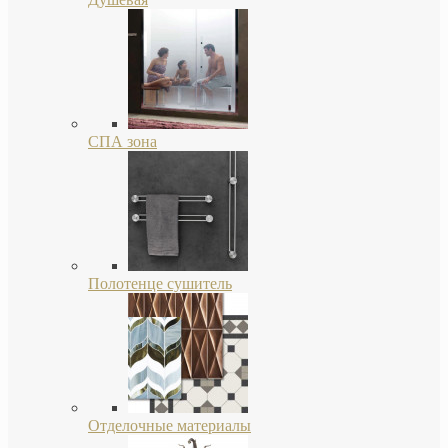
СПА зона
Полотенце сушитель
Отделочные материалы