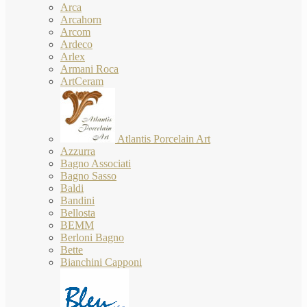
Arca
Arcahorn
Arcom
Ardeco
Arlex
Armani Roca
ArtCeram
Atlantis Porcelain Art
Azzurra
Bagno Associati
Bagno Sasso
Baldi
Bandini
Bellosta
BEMM
Berloni Bagno
Bette
Bianchini Capponi