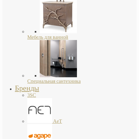
Мебель для ванной
Специальная сантехника
Бренды
3SC
AeT