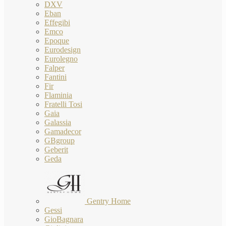
DXV
Eban
Effegibi
Emco
Epoque
Eurodesign
Eurolegno
Falper
Fantini
Fir
Flaminia
Fratelli Tosi
Gaia
Galassia
Gamadecor
GBgroup
Geberit
Geda
Gentry Home
Gessi
GioBagnara