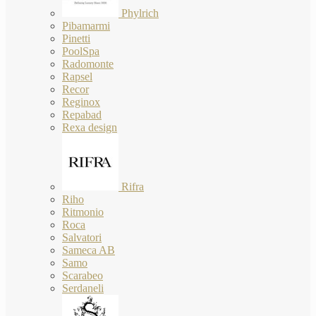
Phylrich
Pibamarmi
Pinetti
PoolSpa
Radomonte
Rapsel
Recor
Reginox
Repabad
Rexa design
Rifra
Riho
Ritmonio
Roca
Salvatori
Sameca AB
Samo
Scarabeo
Serdaneli