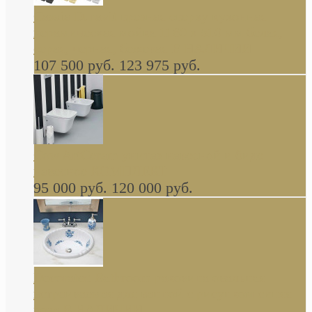
Cassia Duravit врезная сверху кухонная
керамическая мойка 1160 x 510 мм белая,
серая, черная, бежевая В НАЛИЧИИ
107 500 руб.
123 975 руб.
Cow ArtCeram унитаз навесной и биде
навесное КОМПЛЕКТ
95 000 руб.
120 000 руб.
Decorated Bathroom раковина овальная
встраиваемая для ванной с рисунком синяя
роза В НАЛИЧИИ