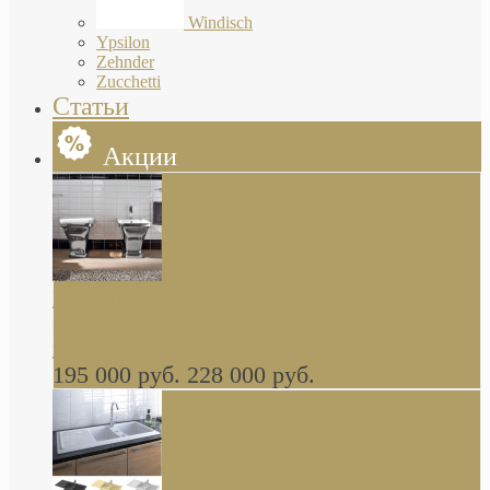
Windisch
Ypsilon
Zehnder
Zucchetti
Статьи
Акции
Butterfly Scarabeo КОМПЛЕКТ санфаянса
(унитаз и биде) напольные снаружи декор
глянцевая платина В НАЛИЧИИ
195 000 руб.
228 000 руб.