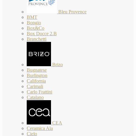
Bleu Provence
BMT
Bongio
Box&Co
Box Docce 2.B
Branchetti
Brizo
Bugnatese
Burlington
California
Carimali
Carlo Frattini
Catalano
CEA
Ceramica Ala
Cielo