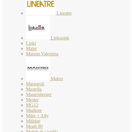
Lineatre
Linkasink
Linki
Maier
Maison Valentina
Makro
Margaroli
Mastella
Mauersberger
Mestre
MG12
Migliore
Mike + Ally
Milldue
Moab 80
Mobili di castello