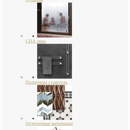
СПА зона
Полотенце сушитель
Отделочные материалы