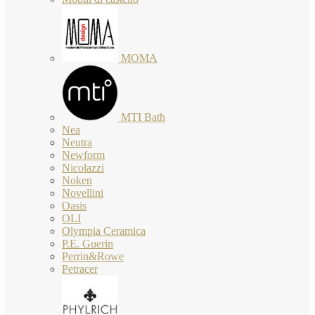
MOMA
MTI Bath
Nea
Neutra
Newform
Nicolazzi
Noken
Novellini
Oasis
OLI
Olympia Ceramica
P.E. Guerin
Perrin&Rowe
Petracer