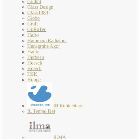
Giulini
Glass Design
Glass1989
Globo
Graff
GuRaTec
Hafro
Hammam Radiators
Hansgrohe Axor
Hatria
Herbeau
Hoesch
Hotech
HSK
Huppe
IB Rubinetterie
IL Tempo Del
ILMA