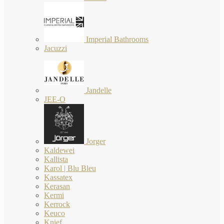
Imperial Bathrooms
Jacuzzi
Jandelle
JEE-O
Jorger
Kaldewei
Kallista
Karol | Blu Bleu
Kassatex
Kerasan
Kermi
Kerrock
Keuco
Knief