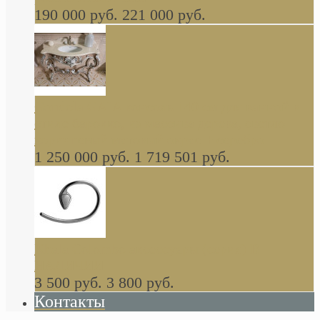
190 000 руб.
221 000 руб.
Gondola GAIA консоль 140 см для ванной в
стиле барокко, из массива дерева, светло
коричневый матовый окрас + серебро
1 250 000 руб.
1 719 501 руб.
Khala Colombo аксессуары (серия) В
НАЛИЧИИ
3 500 руб.
3 800 руб.
Контакты