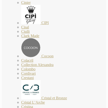
Cinier
CIPI
Cisal
Ciulli
Clark Made
Cocoon
Colacril
Collection Alexandra
Colombo
Cordivari
Crestani
Cristal et Bronze
Cristal L’Arche
Cristina