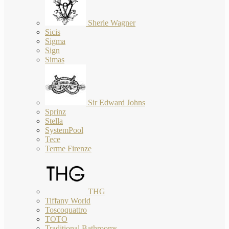
Sherle Wagner
Sicis
Sigma
Sign
Simas
Sir Edward Johns
Sprinz
Stella
SystemPool
Tece
Terme Firenze
THG
Tiffany World
Toscoquattro
TOTO
Traditional Bathrooms