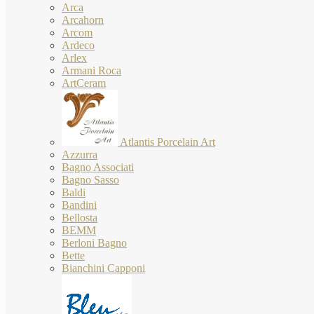
Arca
Arcahorn
Arcom
Ardeco
Arlex
Armani Roca
ArtCeram
Atlantis Porcelain Art
Azzurra
Bagno Associati
Bagno Sasso
Baldi
Bandini
Bellosta
BEMM
Berloni Bagno
Bette
Bianchini Capponi