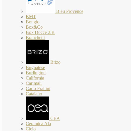
Bleu Provence
BMT
Bongio
Box&Co
Box Docce 2.B
Branchetti
Brizo
Bugnatese
Burlington
California
Carimali
Carlo Frattini
Catalano
CEA
Ceramica Ala
Cielo