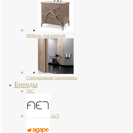
Мебель для ванной
Специальная сантехника
Бренды
3SC
AeT