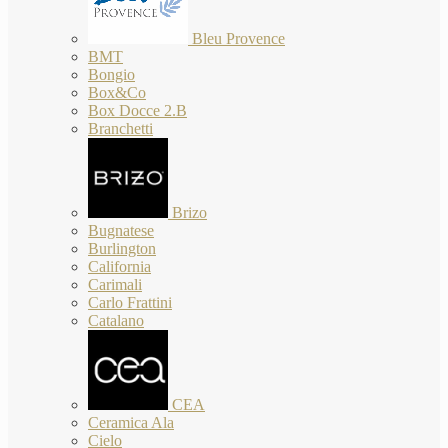
Bleu Provence
BMT
Bongio
Box&Co
Box Docce 2.B
Branchetti
Brizo
Bugnatese
Burlington
California
Carimali
Carlo Frattini
Catalano
CEA
Ceramica Ala
Cielo