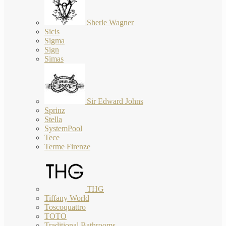
Sherle Wagner
Sicis
Sigma
Sign
Simas
Sir Edward Johns
Sprinz
Stella
SystemPool
Tece
Terme Firenze
THG
Tiffany World
Toscoquattro
TOTO
Traditional Bathrooms