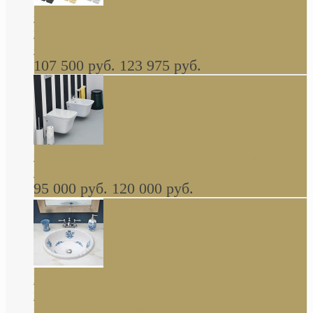
Cassia Duravit врезная сверху кухонная
керамическая мойка 1160 x 510 мм белая,
серая, черная, бежевая В НАЛИЧИИ
107 500 руб.
123 975 руб.
Cow ArtCeram унитаз навесной и биде
навесное КОМПЛЕКТ
95 000 руб.
120 000 руб.
Decorated Bathroom раковина овальная
встраиваемая для ванной с рисунком синяя
роза В НАЛИЧИИ