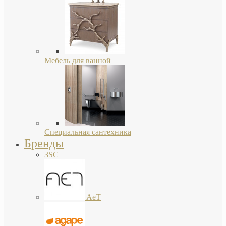
Мебель для ванной
Специальная сантехника
Бренды
3SC
AeT