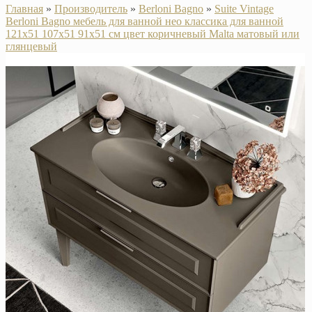
Главная
»
Производитель
»
Berloni Bagno
»
Suite Vintage
Berloni Bagno мебель для ванной нео классика для ванной
121х51 107х51 91х51 см цвет коричневый Malta матовый или
глянцевый