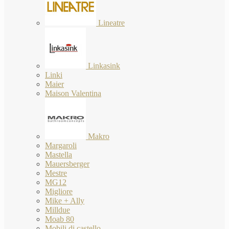
Lineatre
Linkasink
Linki
Maier
Maison Valentina
Makro
Margaroli
Mastella
Mauersberger
Mestre
MG12
Migliore
Mike + Ally
Milldue
Moab 80
Mobili di castello