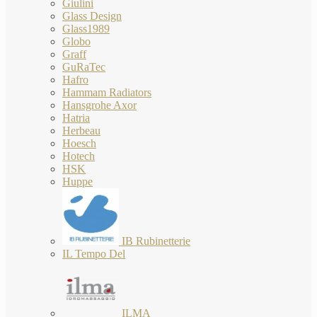
Giulini
Glass Design
Glass1989
Globo
Graff
GuRaTec
Hafro
Hammam Radiators
Hansgrohe Axor
Hatria
Herbeau
Hoesch
Hotech
HSK
Huppe
IB Rubinetterie
IL Tempo Del
ILMA