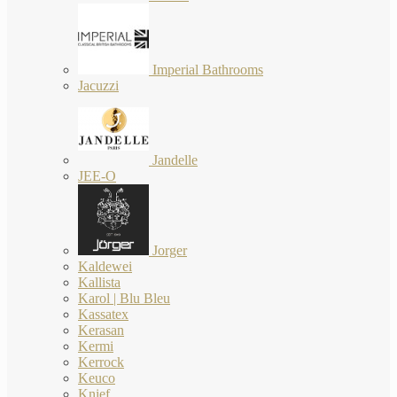
Imperial Bathrooms
Jacuzzi
Jandelle
JEE-O
Jorger
Kaldewei
Kallista
Karol | Blu Bleu
Kassatex
Kerasan
Kermi
Kerrock
Keuco
Knief