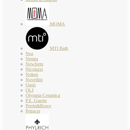
MOMA
MTI Bath
Nea
Neutra
Newform
Nicolazzi
Noken
Novellini
Oasis
OLI
Olympia Ceramica
P.E. Guerin
Perrin&Rowe
Petracer