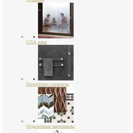
СПА зона
Полотенце сушитель
Отделочные материалы