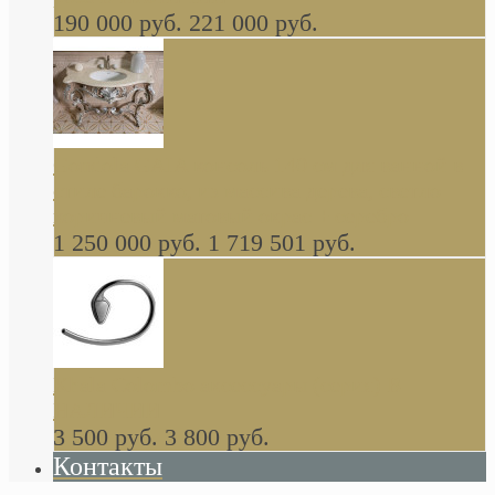
190 000 руб.
221 000 руб.
Gondola GAIA консоль 140 см для ванной в
стиле барокко, из массива дерева, светло
коричневый матовый окрас + серебро
1 250 000 руб.
1 719 501 руб.
Khala Colombo аксессуары (серия) В
НАЛИЧИИ
3 500 руб.
3 800 руб.
Контакты