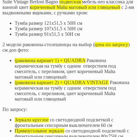
Suite Vintage Berloni Bagno
подвесная
мебель нео классика для
ванной цвет
коричневый Malta матовый или глянцевый
с 2-мя
выдвижными ящиками, с ручками хром:
Тумба размер 121x51,5 x 50H см
Тумба размер 107x51,5 x 50H см
Тумба размер 91x51,5 x 50H см
2 модели раковины-столешницы на выбор (
цена по запросу
)
см доп фото:
(раковина вариант 1) + QUADRA
Раковина
керамическая на тумбу c одним отверстием под
смеситель, с переливом, цвет коричневый Malta
матовый или глянцевый:
(раковина вариант 2) + QUADRA VINTAGE
Раковина
керамическая на тумбу c одним отверстием под
смеситель, с переливом, цвет коричневый Malta
матовый или глянцевый
По запросу:
Зеркало круглое
со светодиодной подсветкой с
фронтальным сенсорным выключателем 60 см
Прямоугольное зеркало
со светодиодной подсветкой с
фронтальным сенсорным выключателем 80х75H см