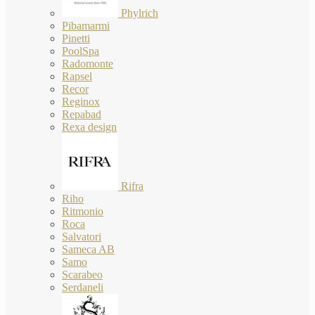
Phylrich
Pibamarmi
Pinetti
PoolSpa
Radomonte
Rapsel
Recor
Reginox
Repabad
Rexa design
Rifra
Riho
Ritmonio
Roca
Salvatori
Sameca AB
Samo
Scarabeo
Serdaneli