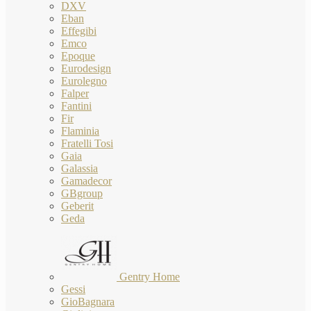
DXV
Eban
Effegibi
Emco
Epoque
Eurodesign
Eurolegno
Falper
Fantini
Fir
Flaminia
Fratelli Tosi
Gaia
Galassia
Gamadecor
GBgroup
Geberit
Geda
Gentry Home
Gessi
GioBagnara