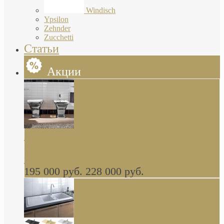
Windisch
Ypsilon
Zehnder
Zucchetti
Статьи
Акции
Butterfly Scarabeo КОМПЛЕКТ санфаянса
(унитаз и биде) напольные снаружи декор
глянцевая платина В НАЛИЧИИ
195 000 руб.
228 000 руб.