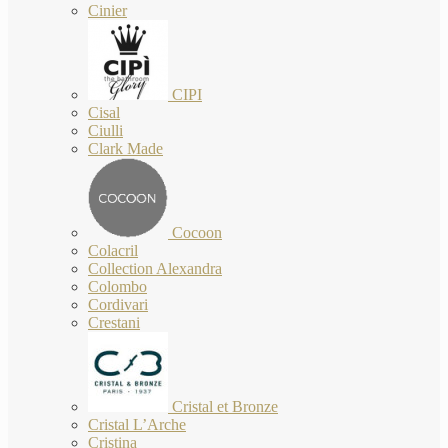
Cinier
CIPI
Cisal
Ciulli
Clark Made
Cocoon
Colacril
Collection Alexandra
Colombo
Cordivari
Crestani
Cristal et Bronze
Cristal L’Arche
Cristina