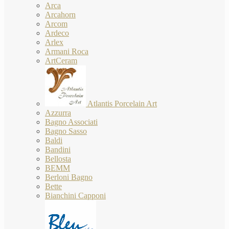
Arca
Arcahorn
Arcom
Ardeco
Arlex
Armani Roca
ArtCeram
Atlantis Porcelain Art
Azzurra
Bagno Associati
Bagno Sasso
Baldi
Bandini
Bellosta
BEMM
Berloni Bagno
Bette
Bianchini Capponi