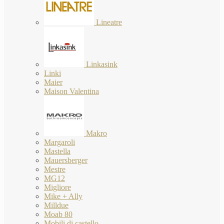
Lineatre
Linkasink
Linki
Maier
Maison Valentina
Makro
Margaroli
Mastella
Mauersberger
Mestre
MG12
Migliore
Mike + Ally
Milldue
Moab 80
Mobili di castello