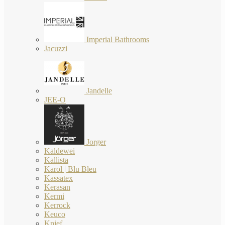
Imperial Bathrooms
Jacuzzi
Jandelle
JEE-O
Jorger
Kaldewei
Kallista
Karol | Blu Bleu
Kassatex
Kerasan
Kermi
Kerrock
Keuco
Knief