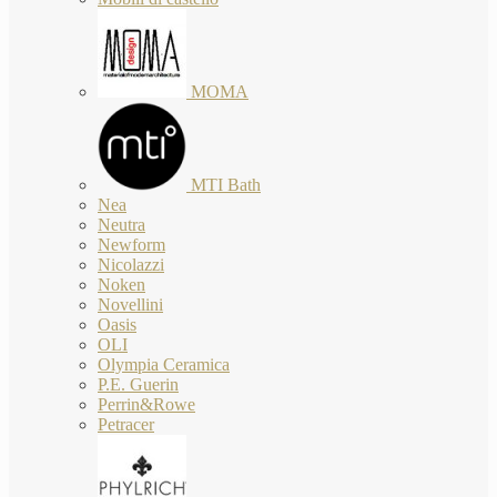
MOMA
MTI Bath
Nea
Neutra
Newform
Nicolazzi
Noken
Novellini
Oasis
OLI
Olympia Ceramica
P.E. Guerin
Perrin&Rowe
Petracer