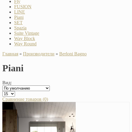
Fly
FUSION
LINE
Piani
SET
Spazia
Suite Vintage
Way Block
Way Round
Главная
»
Производители
»
Berloni Bagno
Piani
Вид:
Сравнение товаров (0)