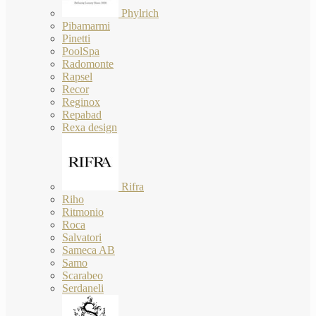
Phylrich
Pibamarmi
Pinetti
PoolSpa
Radomonte
Rapsel
Recor
Reginox
Repabad
Rexa design
Rifra
Riho
Ritmonio
Roca
Salvatori
Sameca AB
Samo
Scarabeo
Serdaneli