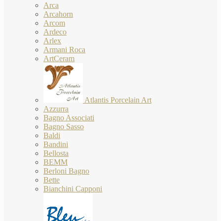
Arca
Arcahorn
Arcom
Ardeco
Arlex
Armani Roca
ArtCeram
Atlantis Porcelain Art
Azzurra
Bagno Associati
Bagno Sasso
Baldi
Bandini
Bellosta
BEMM
Berloni Bagno
Bette
Bianchini Capponi