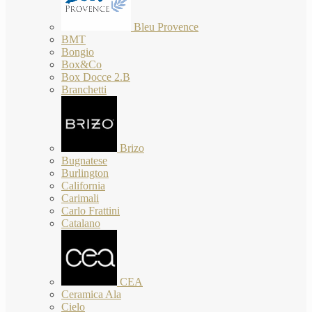
Bleu Provence
BMT
Bongio
Box&Co
Box Docce 2.B
Branchetti
Brizo
Bugnatese
Burlington
California
Carimali
Carlo Frattini
Catalano
CEA
Ceramica Ala
Cielo