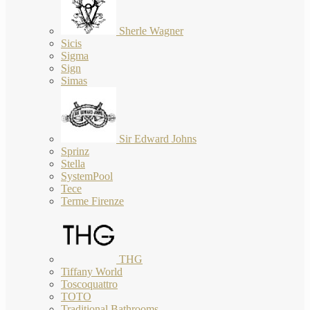
Sherle Wagner
Sicis
Sigma
Sign
Simas
Sir Edward Johns
Sprinz
Stella
SystemPool
Tece
Terme Firenze
THG
Tiffany World
Toscoquattro
TOTO
Traditional Bathrooms