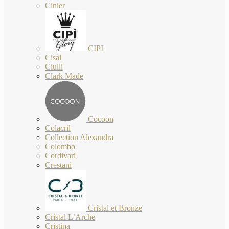
Cinier
CIPI
Cisal
Ciulli
Clark Made
Cocoon
Colacril
Collection Alexandra
Colombo
Cordivari
Crestani
Cristal et Bronze
Cristal L’Arche
Cristina