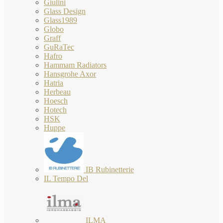
Giulini
Glass Design
Glass1989
Globo
Graff
GuRaTec
Hafro
Hammam Radiators
Hansgrohe Axor
Hatria
Herbeau
Hoesch
Hotech
HSK
Huppe
IB Rubinetterie
IL Tempo Del
ILMA