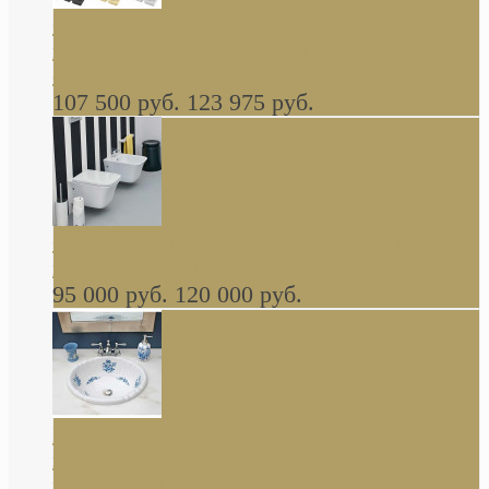
Cassia Duravit врезная сверху кухонная
керамическая мойка 1160 x 510 мм белая,
серая, черная, бежевая В НАЛИЧИИ
107 500 руб.
123 975 руб.
Cow ArtCeram унитаз навесной и биде
навесное КОМПЛЕКТ
95 000 руб.
120 000 руб.
Decorated Bathroom раковина овальная
встраиваемая для ванной с рисунком синяя
роза В НАЛИЧИИ