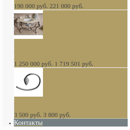
190 000 руб.
221 000 руб.
Gondola GAIA консоль 140 см для ванной в
стиле барокко, из массива дерева, светло
коричневый матовый окрас + серебро
1 250 000 руб.
1 719 501 руб.
Khala Colombo аксессуары (серия) В
НАЛИЧИИ
3 500 руб.
3 800 руб.
Контакты