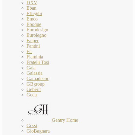
DXV
Eban
Effegibi
Emco
Epoque
Eurodesign
Eurolegno
Falper
Fantini
Fir
Flaminia
Fratelli Tosi
Gaia
Galassia
Gamadecor
GBgroup
Geberit
Geda
Gentry Home
Gessi
GioBagnara