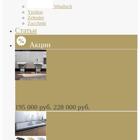
Windisch
Ypsilon
Zehnder
Zucchetti
Статьи
Акции
Butterfly Scarabeo КОМПЛЕКТ санфаянса
(унитаз и биде) напольные снаружи декор
глянцевая платина В НАЛИЧИИ
195 000 руб.
228 000 руб.