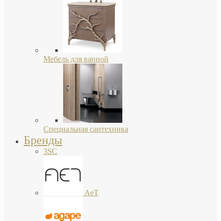
Мебель для ванной
Специальная сантехника
Бренды
3SC
AeT