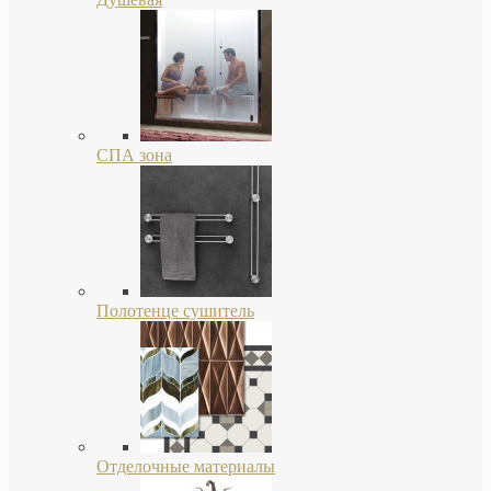
СПА зона
Полотенце сушитель
Отделочные материалы