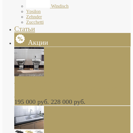
Windisch
Ypsilon
Zehnder
Zucchetti
Статьи
Акции
Butterfly Scarabeo КОМПЛЕКТ санфаянса
(унитаз и биде) напольные снаружи декор
глянцевая платина В НАЛИЧИИ
195 000 руб.
228 000 руб.