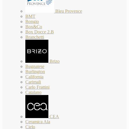
Bleu Provence
BMT
Bongio
Box&Co
Box Docce 2.B
Branchetti
Brizo
Bugnatese
Burlington
California
Carimali
Carlo Frattini
Catalano
CEA
Ceramica Ala
Cielo