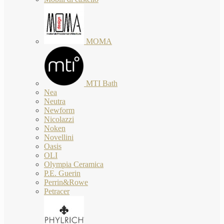
MOMA
MTI Bath
Nea
Neutra
Newform
Nicolazzi
Noken
Novellini
Oasis
OLI
Olympia Ceramica
P.E. Guerin
Perrin&Rowe
Petracer