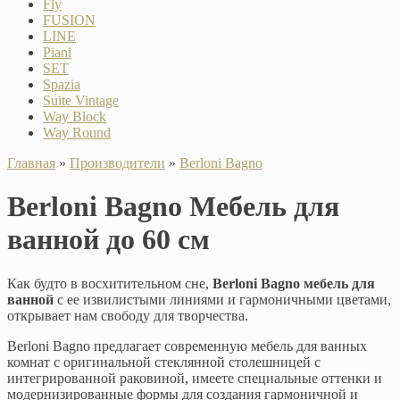
Fly
FUSION
LINE
Piani
SET
Spazia
Suite Vintage
Way Block
Way Round
Главная
»
Производители
»
Berloni Bagno
Berloni Bagno Мебель для
ванной до 60 см
Как будто в восхитительном сне,
Berloni Bagno мебель для
ванной
с ее извилистыми линиями и гармоничными цветами,
открывает нам свободу для творчества.
Berloni Bagno предлагает современную мебель для ванных
комнат с оригинальной стеклянной столешницей с
интегрированной раковиной, имеете специальные оттенки и
модернизированные формы для создания гармоничной и