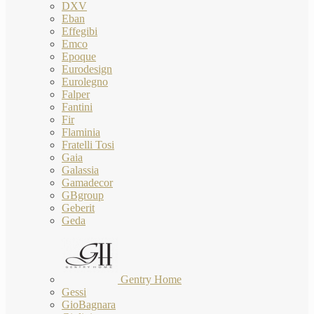
DXV
Eban
Effegibi
Emco
Epoque
Eurodesign
Eurolegno
Falper
Fantini
Fir
Flaminia
Fratelli Tosi
Gaia
Galassia
Gamadecor
GBgroup
Geberit
Geda
Gentry Home
Gessi
GioBagnara