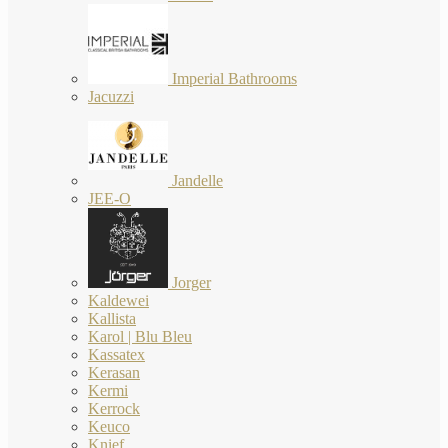
Imperial Bathrooms
Jacuzzi
Jandelle
JEE-O
Jorger
Kaldewei
Kallista
Karol | Blu Bleu
Kassatex
Kerasan
Kermi
Kerrock
Keuco
Knief