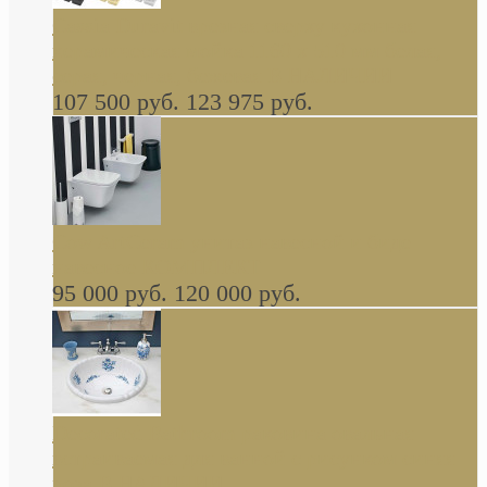
Cassia Duravit врезная сверху кухонная
керамическая мойка 1160 x 510 мм белая,
серая, черная, бежевая В НАЛИЧИИ
107 500 руб.
123 975 руб.
Cow ArtCeram унитаз навесной и биде
навесное КОМПЛЕКТ
95 000 руб.
120 000 руб.
Decorated Bathroom раковина овальная
встраиваемая для ванной с рисунком синяя
роза В НАЛИЧИИ