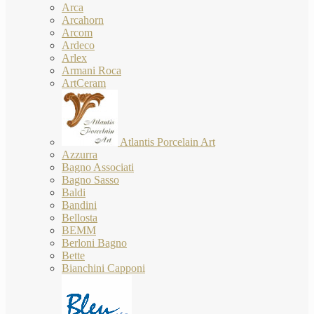
Arca
Arcahorn
Arcom
Ardeco
Arlex
Armani Roca
ArtCeram
Atlantis Porcelain Art
Azzurra
Bagno Associati
Bagno Sasso
Baldi
Bandini
Bellosta
BEMM
Berloni Bagno
Bette
Bianchini Capponi