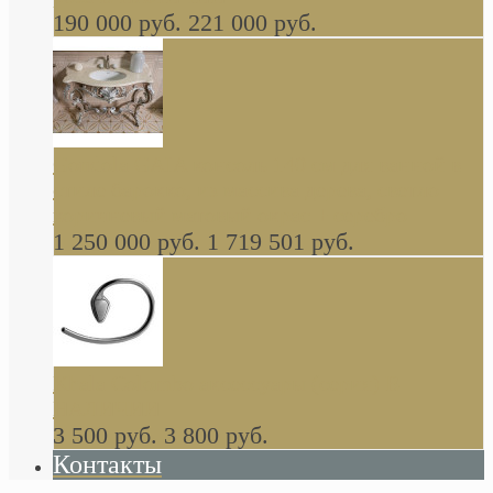
190 000 руб.
221 000 руб.
Gondola GAIA консоль 140 см для ванной в
стиле барокко, из массива дерева, светло
коричневый матовый окрас + серебро
1 250 000 руб.
1 719 501 руб.
Khala Colombo аксессуары (серия) В
НАЛИЧИИ
3 500 руб.
3 800 руб.
Контакты