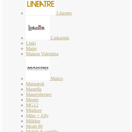
Lineatre
Linkasink
Linki
Maier
Maison Valentina
Makro
Margaroli
Mastella
Mauersberger
Mestre
MG12
Migliore
Mike + Ally
Milldue
Moab 80
Mobili di castello