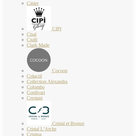
Cinier
CIPI
Cisal
Ciulli
Clark Made
Cocoon
Colacril
Collection Alexandra
Colombo
Cordivari
Crestani
Cristal et Bronze
Cristal L’Arche
Cristina