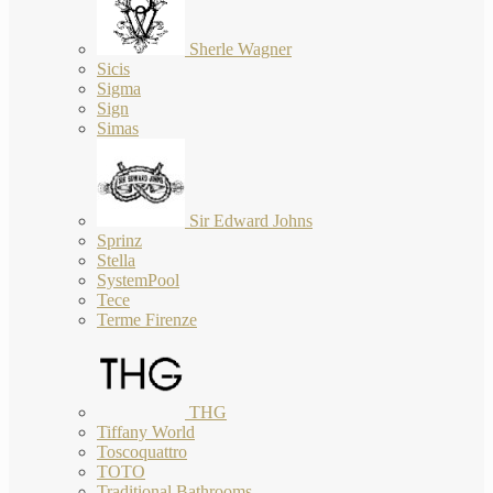
Sherle Wagner
Sicis
Sigma
Sign
Simas
Sir Edward Johns
Sprinz
Stella
SystemPool
Tece
Terme Firenze
THG
Tiffany World
Toscoquattro
TOTO
Traditional Bathrooms