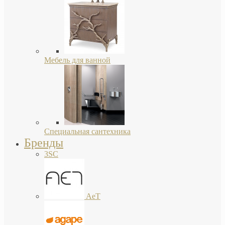
Мебель для ванной
Специальная сантехника
Бренды
3SC
AeT