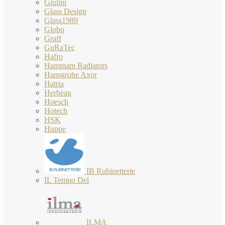
Giulini
Glass Design
Glass1989
Globo
Graff
GuRaTec
Hafro
Hammam Radiators
Hansgrohe Axor
Hatria
Herbeau
Hoesch
Hotech
HSK
Huppe
IB Rubinetterie
IL Tempo Del
ILMA