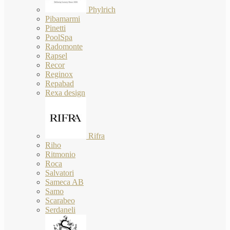
Phylrich
Pibamarmi
Pinetti
PoolSpa
Radomonte
Rapsel
Recor
Reginox
Repabad
Rexa design
Rifra
Riho
Ritmonio
Roca
Salvatori
Sameca AB
Samo
Scarabeo
Serdaneli