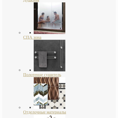
СПА зона
Полотенце сушитель
Отделочные материалы