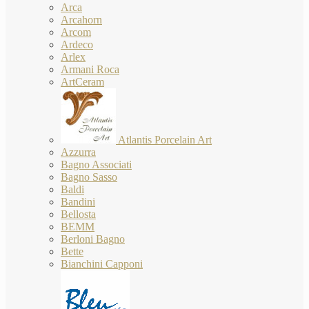
Arca
Arcahorn
Arcom
Ardeco
Arlex
Armani Roca
ArtCeram
Atlantis Porcelain Art
Azzurra
Bagno Associati
Bagno Sasso
Baldi
Bandini
Bellosta
BEMM
Berloni Bagno
Bette
Bianchini Capponi