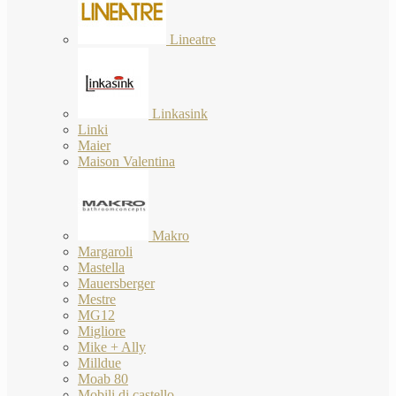
Lineatre
Linkasink
Linki
Maier
Maison Valentina
Makro
Margaroli
Mastella
Mauersberger
Mestre
MG12
Migliore
Mike + Ally
Milldue
Moab 80
Mobili di castello