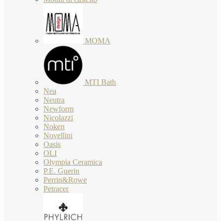
MOMA
MTI Bath
Nea
Neutra
Newform
Nicolazzi
Noken
Novellini
Oasis
OLI
Olympia Ceramica
P.E. Guerin
Perrin&Rowe
Petracer