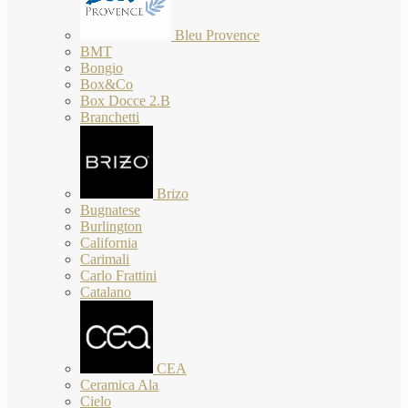
Bleu Provence
BMT
Bongio
Box&Co
Box Docce 2.B
Branchetti
Brizo
Bugnatese
Burlington
California
Carimali
Carlo Frattini
Catalano
CEA
Ceramica Ala
Cielo