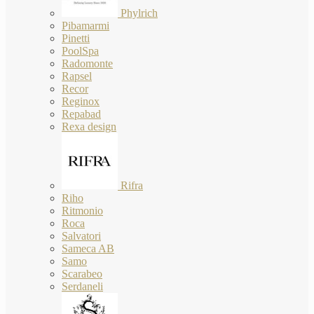
Phylrich
Pibamarmi
Pinetti
PoolSpa
Radomonte
Rapsel
Recor
Reginox
Repabad
Rexa design
Rifra
Riho
Ritmonio
Roca
Salvatori
Sameca AB
Samo
Scarabeo
Serdaneli