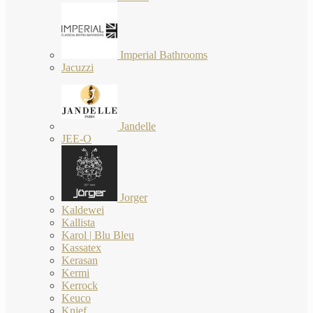
Imperial Bathrooms
Jacuzzi
Jandelle
JEE-O
Jorger
Kaldewei
Kallista
Karol | Blu Bleu
Kassatex
Kerasan
Kermi
Kerrock
Keuco
Knief