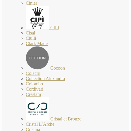
Cinier
CIPI
Cisal
Ciulli
Clark Made
Cocoon
Colacril
Collection Alexandra
Colombo
Cordivari
Crestani
Cristal et Bronze
Cristal L’Arche
Cristina