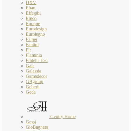
DXV
Eban
Effegibi
Emco
Epoque
Eurodesign
Eurolegno
Falper
Fantini
Fir
Flaminia
Fratelli Tosi
Gaia
Galassia
Gamadecor
GBgroup
Geberit
Geda
Gentry Home
Gessi
GioBagnara