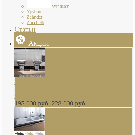
Windisch
Ypsilon
Zehnder
Zucchetti
Статьи
Акции
Butterfly Scarabeo КОМПЛЕКТ санфаянса
(унитаз и биде) напольные снаружи декор
глянцевая платина В НАЛИЧИИ
195 000 руб.
228 000 руб.