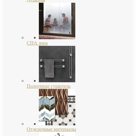
СПА зона
Полотенце сушитель
Отделочные материалы