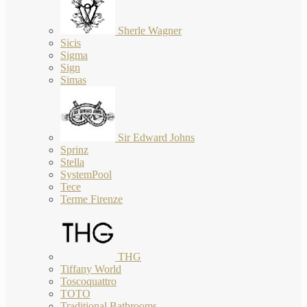
Sherle Wagner
Sicis
Sigma
Sign
Simas
Sir Edward Johns
Sprinz
Stella
SystemPool
Tece
Terme Firenze
THG
Tiffany World
Toscoquattro
TOTO
Traditional Bathrooms