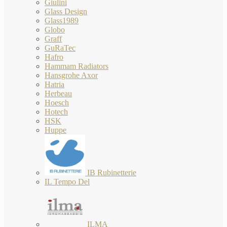
Giulini
Glass Design
Glass1989
Globo
Graff
GuRaTec
Hafro
Hammam Radiators
Hansgrohe Axor
Hatria
Herbeau
Hoesch
Hotech
HSK
Huppe
IB Rubinetterie
IL Tempo Del
ILMA