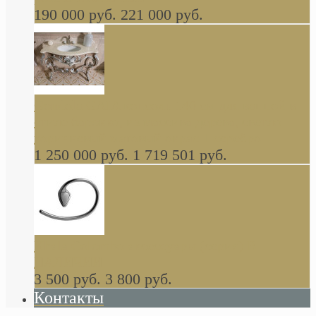
190 000 руб.
221 000 руб.
Gondola GAIA консоль 140 см для ванной в
стиле барокко, из массива дерева, светло
коричневый матовый окрас + серебро
1 250 000 руб.
1 719 501 руб.
Khala Colombo аксессуары (серия) В
НАЛИЧИИ
3 500 руб.
3 800 руб.
Контакты