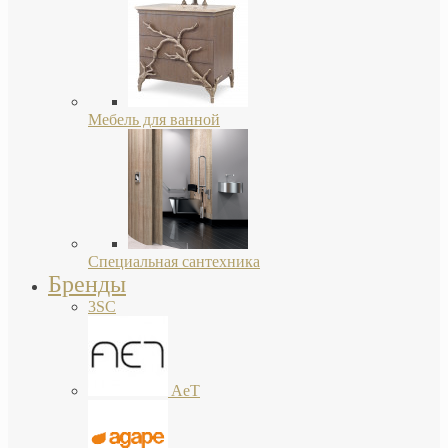
Мебель для ванной
Специальная сантехника
Бренды
3SC
AeT