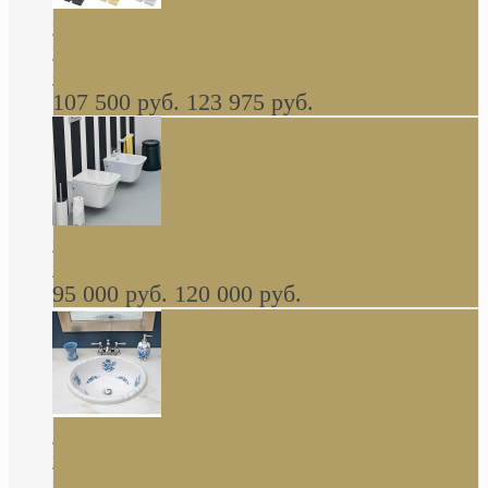
Cassia Duravit врезная сверху кухонная
керамическая мойка 1160 x 510 мм белая,
серая, черная, бежевая В НАЛИЧИИ
107 500 руб.
123 975 руб.
Cow ArtCeram унитаз навесной и биде
навесное КОМПЛЕКТ
95 000 руб.
120 000 руб.
Decorated Bathroom раковина овальная
встраиваемая для ванной с рисунком синяя
роза В НАЛИЧИИ