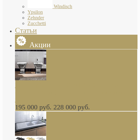
Windisch
Ypsilon
Zehnder
Zucchetti
Статьи
Акции
Butterfly Scarabeo КОМПЛЕКТ санфаянса
(унитаз и биде) напольные снаружи декор
глянцевая платина В НАЛИЧИИ
195 000 руб.
228 000 руб.