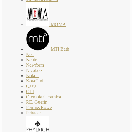
MOMA
MTI Bath
Nea
Neutra
Newform
Nicolazzi
Noken
Novellini
Oasis
OLI
Olympia Ceramica
P.E. Guerin
Perrin&Rowe
Petracer