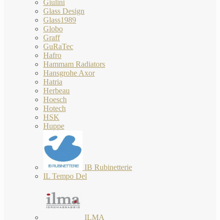
Giulini
Glass Design
Glass1989
Globo
Graff
GuRaTec
Hafro
Hammam Radiators
Hansgrohe Axor
Hatria
Herbeau
Hoesch
Hotech
HSK
Huppe
IB Rubinetterie
IL Tempo Del
ILMA