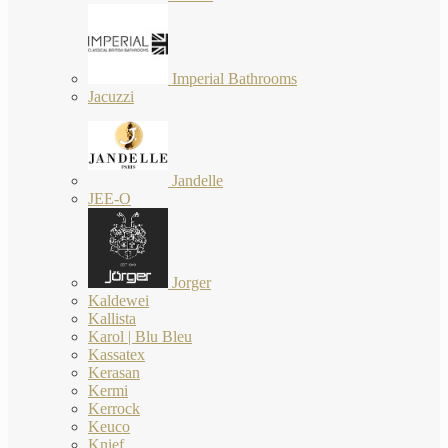
Imperial Bathrooms
Jacuzzi
Jandelle
JEE-O
Jorger
Kaldewei
Kallista
Karol | Blu Bleu
Kassatex
Kerasan
Kermi
Kerrock
Keuco
Knief