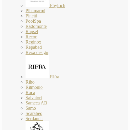
Phylrich
Pibamarmi
Pinetti
PoolSpa
Radomonte
Rapsel
Recor
Reginox
Repabad
Rexa design
Rifra
Riho
Ritmonio
Roca
Salvatori
Sameca AB
Samo
Scarabeo
Serdaneli