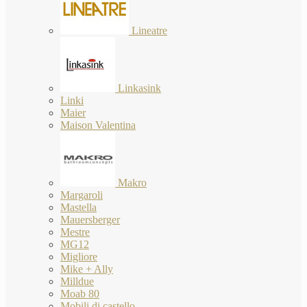
Lineatre
Linkasink
Linki
Maier
Maison Valentina
Makro
Margaroli
Mastella
Mauersberger
Mestre
MG12
Migliore
Mike + Ally
Milldue
Moab 80
Mobili di castello