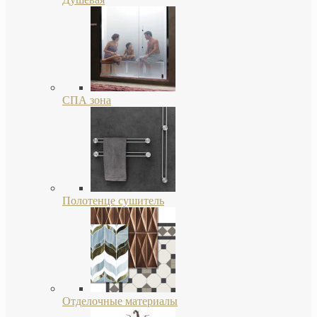
СПА зона
Полотенце сушитель
Отделочные материалы