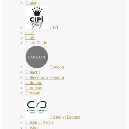
Cinier
CIPI
Cisal
Ciulli
Clark Made
Cocoon
Colacril
Collection Alexandra
Colombo
Cordivari
Crestani
Cristal et Bronze
Cristal L’Arche
Cristina