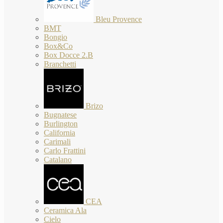
Bleu Provence
BMT
Bongio
Box&Co
Box Docce 2.B
Branchetti
Brizo
Bugnatese
Burlington
California
Carimali
Carlo Frattini
Catalano
CEA
Ceramica Ala
Cielo