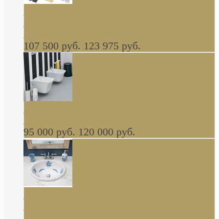
Cassia Duravit врезная сверху кухонная
керамическая мойка 1160 x 510 мм белая,
серая, черная, бежевая В НАЛИЧИИ
107 500 руб.
123 975 руб.
Cow ArtCeram унитаз навесной и биде
навесное КОМПЛЕКТ
95 000 руб.
120 000 руб.
Decorated Bathroom раковина овальная
встраиваемая для ванной с рисунком синяя
роза В НАЛИЧИИ