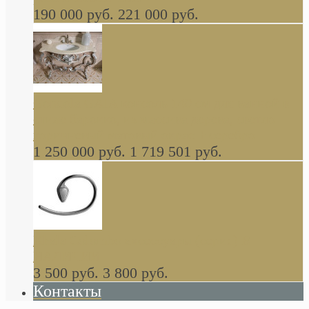
190 000 руб.
221 000 руб.
Gondola GAIA консоль 140 см для ванной в
стиле барокко, из массива дерева, светло
коричневый матовый окрас + серебро
1 250 000 руб.
1 719 501 руб.
Khala Colombo аксессуары (серия) В
НАЛИЧИИ
3 500 руб.
3 800 руб.
Контакты