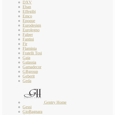
DXV
Eban
Effegibi
Emco
Epoque
Eurodesign
Eurolegno
Falper
Fantini
Fir
Flaminia
Fratelli Tosi
Gaia
Galassia
Gamadecor
GBgroup
Geberit
Geda
Gentry Home
Gessi
GioBagnara