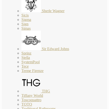
Sherle Wagner
Sicis
Sigma
Sign
Simas
Sir Edward Johns
Sprinz
Stella
SystemPool
Tece
Terme Firenze
THG
Tiffany World
Toscoquattro
TOTO
Traditional Bathrooms