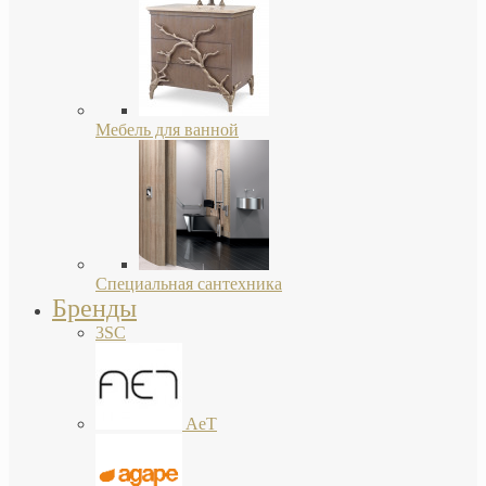
Мебель для ванной
Специальная сантехника
Бренды
3SC
AeT