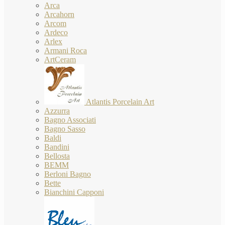
Arca
Arcahorn
Arcom
Ardeco
Arlex
Armani Roca
ArtCeram
Atlantis Porcelain Art
Azzurra
Bagno Associati
Bagno Sasso
Baldi
Bandini
Bellosta
BEMM
Berloni Bagno
Bette
Bianchini Capponi