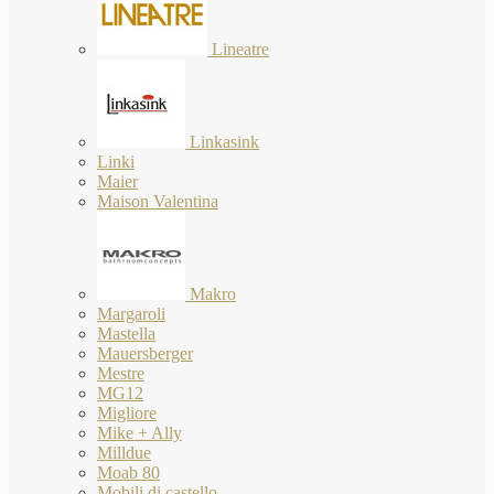
Lineatre
Linkasink
Linki
Maier
Maison Valentina
Makro
Margaroli
Mastella
Mauersberger
Mestre
MG12
Migliore
Mike + Ally
Milldue
Moab 80
Mobili di castello