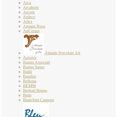
Arca
Arcahorn
Arcom
Ardeco
Arlex
Armani Roca
ArtCeram
Atlantis Porcelain Art
Azzurra
Bagno Associati
Bagno Sasso
Baldi
Bandini
Bellosta
BEMM
Berloni Bagno
Bette
Bianchini Capponi