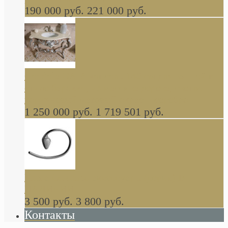
190 000 руб.
221 000 руб.
Gondola GAIA консоль 140 см для ванной в
стиле барокко, из массива дерева, светло
коричневый матовый окрас + серебро
1 250 000 руб.
1 719 501 руб.
Khala Colombo аксессуары (серия) В
НАЛИЧИИ
3 500 руб.
3 800 руб.
Контакты