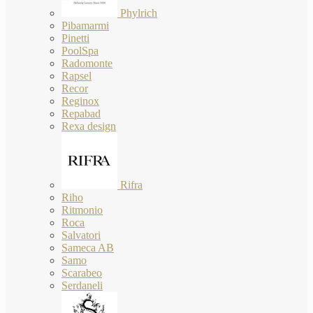
Phylrich
Pibamarmi
Pinetti
PoolSpa
Radomonte
Rapsel
Recor
Reginox
Repabad
Rexa design
Rifra
Riho
Ritmonio
Roca
Salvatori
Sameca AB
Samo
Scarabeo
Serdaneli