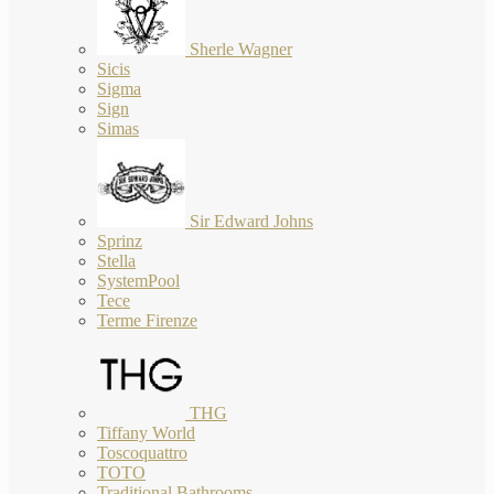
Sherle Wagner
Sicis
Sigma
Sign
Simas
Sir Edward Johns
Sprinz
Stella
SystemPool
Tece
Terme Firenze
THG
Tiffany World
Toscoquattro
TOTO
Traditional Bathrooms