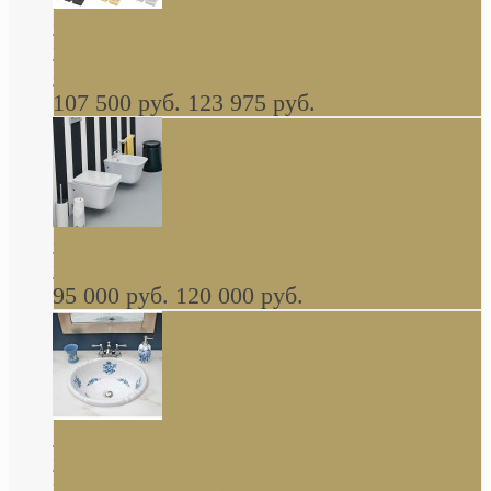
Cassia Duravit врезная сверху кухонная
керамическая мойка 1160 x 510 мм белая,
серая, черная, бежевая В НАЛИЧИИ
107 500 руб.
123 975 руб.
Cow ArtCeram унитаз навесной и биде
навесное КОМПЛЕКТ
95 000 руб.
120 000 руб.
Decorated Bathroom раковина овальная
встраиваемая для ванной с рисунком синяя
роза В НАЛИЧИИ