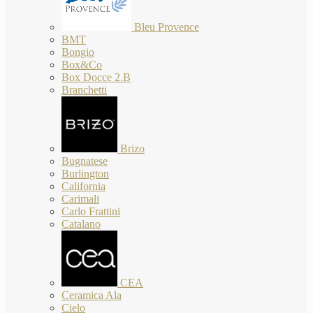
Bleu Provence
BMT
Bongio
Box&Co
Box Docce 2.B
Branchetti
Brizo
Bugnatese
Burlington
California
Carimali
Carlo Frattini
Catalano
CEA
Ceramica Ala
Cielo