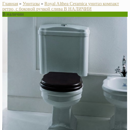
Главная
»
Унитазы
»
Royal Althea Ceramica унитаз компакт
ретро, с боковой ручкой слива В НАЛИЧИИ
В наличии