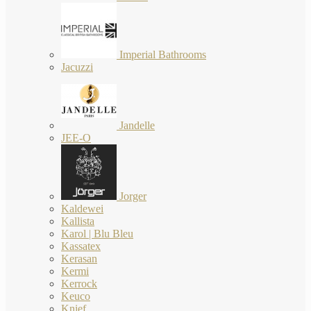
Imperial Bathrooms
Jacuzzi
Jandelle
JEE-O
Jorger
Kaldewei
Kallista
Karol | Blu Bleu
Kassatex
Kerasan
Kermi
Kerrock
Keuco
Knief