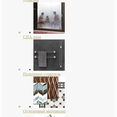
СПА зона
Полотенце сушитель
Отделочные материалы