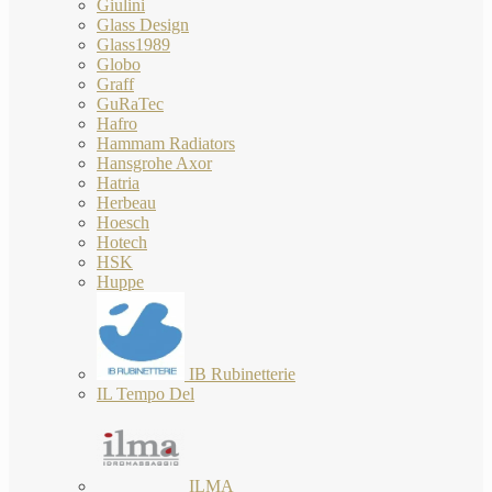
Giulini
Glass Design
Glass1989
Globo
Graff
GuRaTec
Hafro
Hammam Radiators
Hansgrohe Axor
Hatria
Herbeau
Hoesch
Hotech
HSK
Huppe
IB Rubinetterie
IL Tempo Del
ILMA