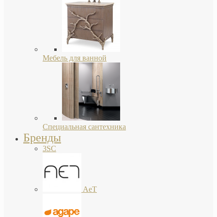
Мебель для ванной
Специальная сантехника
Бренды
3SC
AeT