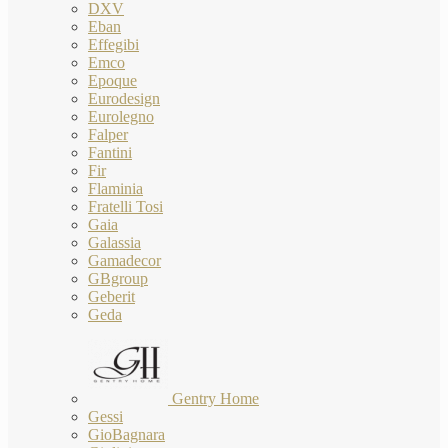
DXV
Eban
Effegibi
Emco
Epoque
Eurodesign
Eurolegno
Falper
Fantini
Fir
Flaminia
Fratelli Tosi
Gaia
Galassia
Gamadecor
GBgroup
Geberit
Geda
Gentry Home
Gessi
GioBagnara