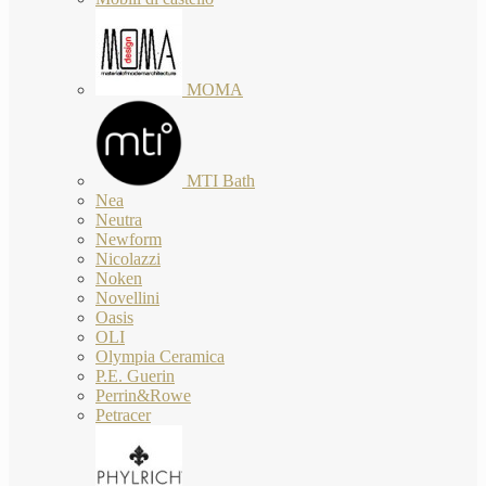
MOMA
MTI Bath
Nea
Neutra
Newform
Nicolazzi
Noken
Novellini
Oasis
OLI
Olympia Ceramica
P.E. Guerin
Perrin&Rowe
Petracer