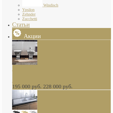
Windisch
Ypsilon
Zehnder
Zucchetti
Статьи
Акции
Butterfly Scarabeo КОМПЛЕКТ санфаянса
(унитаз и биде) напольные снаружи декор
глянцевая платина В НАЛИЧИИ
195 000 руб.
228 000 руб.