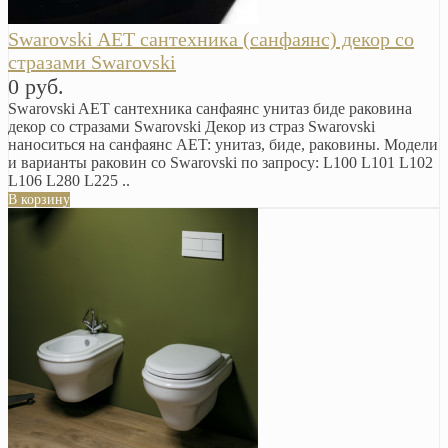
Swarovski AET сантехника (санфаянс) декор со
стразами Swarovski
0 руб.
Swarovski AET сантехника санфаянс унитаз биде раковина
декор со стразами Swarovski Декор из страз Swarovski
наноситься на санфаянс AET: унитаз, биде, раковины. Модели
и варианты раковин со Swarovski по запросу: L100 L101 L102
L106 L280 L225 ..
В корзину