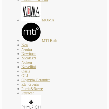
MOMA
MTI Bath
Nea
Neutra
Newform
Nicolazzi
Noken
Novellini
Oasis
OLI
Olympia Ceramica
P.E. Guerin
Perrin&Rowe
Petracer