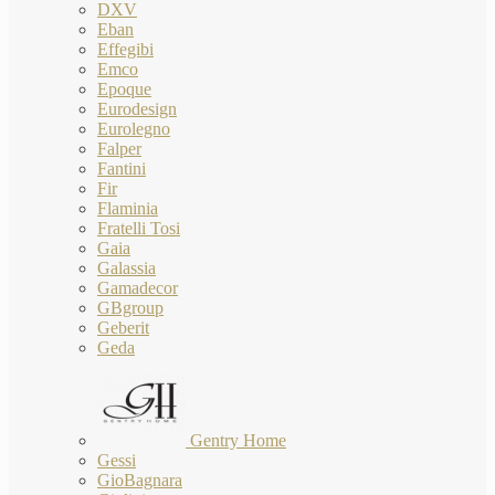
DXV
Eban
Effegibi
Emco
Epoque
Eurodesign
Eurolegno
Falper
Fantini
Fir
Flaminia
Fratelli Tosi
Gaia
Galassia
Gamadecor
GBgroup
Geberit
Geda
Gentry Home
Gessi
GioBagnara