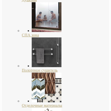
СПА зона
Полотенце сушитель
Отделочные материалы