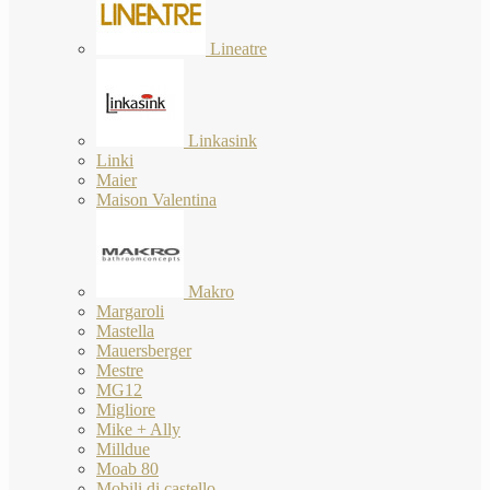
Lineatre
Linkasink
Linki
Maier
Maison Valentina
Makro
Margaroli
Mastella
Mauersberger
Mestre
MG12
Migliore
Mike + Ally
Milldue
Moab 80
Mobili di castello