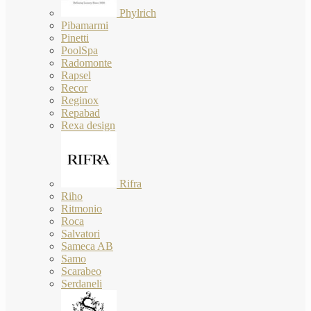
Phylrich
Pibamarmi
Pinetti
PoolSpa
Radomonte
Rapsel
Recor
Reginox
Repabad
Rexa design
Rifra
Riho
Ritmonio
Roca
Salvatori
Sameca AB
Samo
Scarabeo
Serdaneli