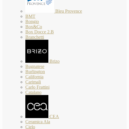
Bleu Provence
BMT
Bongio
Box&Co
Box Docce 2.B
Branchetti
Brizo
Bugnatese
Burlington
California
Carimali
Carlo Frattini
Catalano
CEA
Ceramica Ala
Cielo