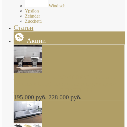
Windisch
Ypsilon
Zehnder
Zucchetti
Статьи
Акции
Butterfly Scarabeo КОМПЛЕКТ санфаянса
(унитаз и биде) напольные снаружи декор
глянцевая платина В НАЛИЧИИ
195 000 руб.
228 000 руб.