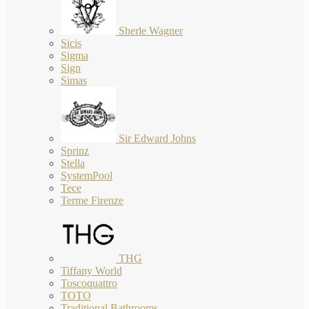
Sherle Wagner
Sicis
Sigma
Sign
Simas
Sir Edward Johns
Sprinz
Stella
SystemPool
Tece
Terme Firenze
THG
Tiffany World
Toscoquattro
TOTO
Traditional Bathrooms