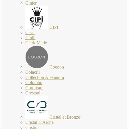
Cinier
CIPI
Cisal
Ciulli
Clark Made
Cocoon
Colacril
Collection Alexandra
Colombo
Cordivari
Crestani
Cristal et Bronze
Cristal L’Arche
Cristina