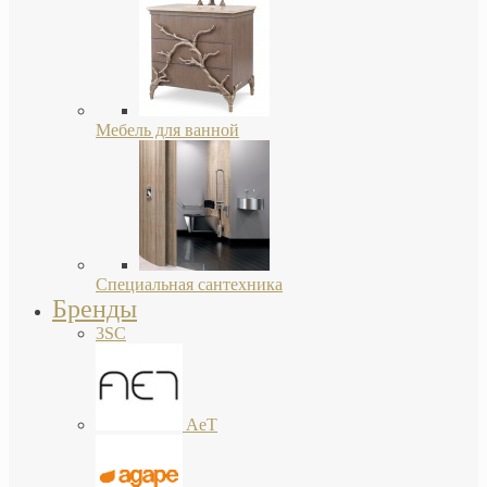
Мебель для ванной
Специальная сантехника
Бренды
3SC
AeT