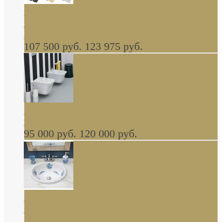
Cassia Duravit врезная сверху кухонная
керамическая мойка 1160 x 510 мм белая,
серая, черная, бежевая В НАЛИЧИИ
107 500 руб.
123 975 руб.
Cow ArtCeram унитаз навесной и биде
навесное КОМПЛЕКТ
95 000 руб.
120 000 руб.
Decorated Bathroom раковина овальная
встраиваемая для ванной с рисунком синяя
роза В НАЛИЧИИ