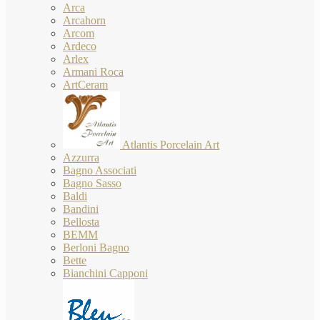
Arca
Arcahorn
Arcom
Ardeco
Arlex
Armani Roca
ArtCeram
Atlantis Porcelain Art
Azzurra
Bagno Associati
Bagno Sasso
Baldi
Bandini
Bellosta
BEMM
Berloni Bagno
Bette
Bianchini Capponi