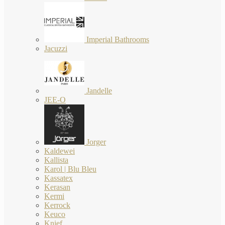
Imperial Bathrooms
Jacuzzi
Jandelle
JEE-O
Jorger
Kaldewei
Kallista
Karol | Blu Bleu
Kassatex
Kerasan
Kermi
Kerrock
Keuco
Knief