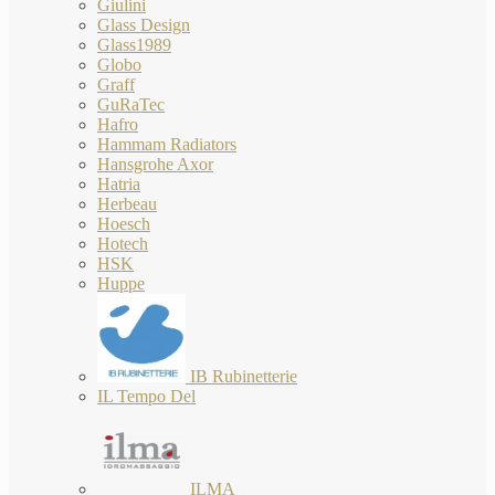
Giulini
Glass Design
Glass1989
Globo
Graff
GuRaTec
Hafro
Hammam Radiators
Hansgrohe Axor
Hatria
Herbeau
Hoesch
Hotech
HSK
Huppe
IB Rubinetterie
IL Tempo Del
ILMA