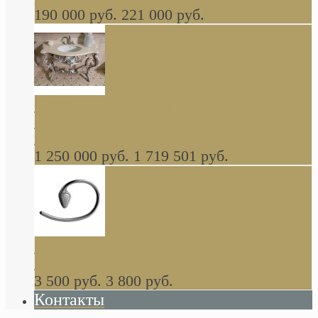
190 000 руб.
221 000 руб.
Gondola GAIA консоль 140 см для ванной в
стиле барокко, из массива дерева, светло
коричневый матовый окрас + серебро
1 250 000 руб.
1 719 501 руб.
Khala Colombo аксессуары (серия) В
НАЛИЧИИ
3 500 руб.
3 800 руб.
Контакты