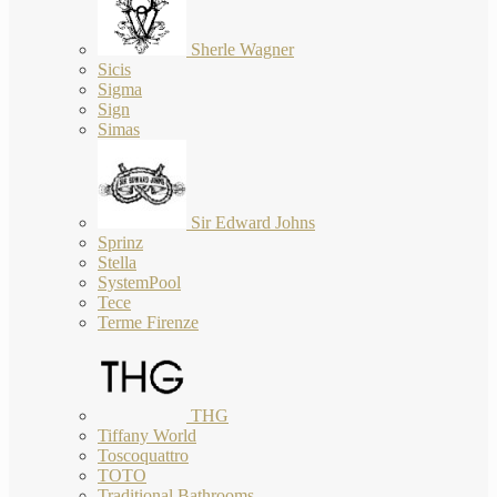
Sherle Wagner
Sicis
Sigma
Sign
Simas
Sir Edward Johns
Sprinz
Stella
SystemPool
Tece
Terme Firenze
THG
Tiffany World
Toscoquattro
TOTO
Traditional Bathrooms