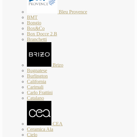
Bleu Provence
BMT
Bongio
Box&Co
Box Docce 2.B
Branchetti
Brizo
Bugnatese
Burlington
California
Carimali
Carlo Frattini
Catalano
CEA
Ceramica Ala
Cielo