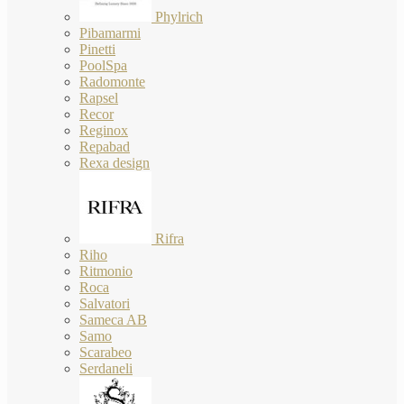
Phylrich
Pibamarmi
Pinetti
PoolSpa
Radomonte
Rapsel
Recor
Reginox
Repabad
Rexa design
Rifra
Riho
Ritmonio
Roca
Salvatori
Sameca AB
Samo
Scarabeo
Serdaneli