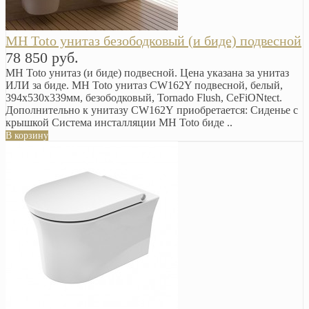
MH Toto унитаз безободковый (и биде) подвесной
78 850 руб.
MH Toto унитаз (и биде) подвесной. Цена указана за унитаз
ИЛИ за биде. MH Toto унитаз CW162Y подвесной, белый,
394x530x339мм, безободковый, Tornado Flush, CeFiONtect.
Дополнительно к унитазу CW162Y приобретается: Сиденье с
крышкой Система инсталляции MH Toto биде ..
В корзину