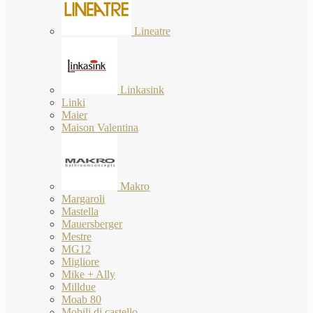
Lineatre
Linkasink
Linki
Maier
Maison Valentina
Makro
Margaroli
Mastella
Mauersberger
Mestre
MG12
Migliore
Mike + Ally
Milldue
Moab 80
Mobili di castello