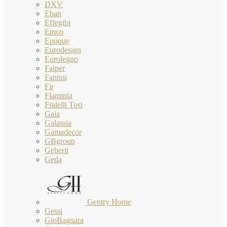
DXV
Eban
Effegibi
Emco
Epoque
Eurodesign
Eurolegno
Falper
Fantini
Fir
Flaminia
Fratelli Tosi
Gaia
Galassia
Gamadecor
GBgroup
Geberit
Geda
Gentry Home
Gessi
GioBagnara