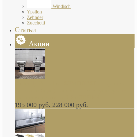
Windisch
Ypsilon
Zehnder
Zucchetti
Статьи
Акции
Butterfly Scarabeo КОМПЛЕКТ санфаянса
(унитаз и биде) напольные снаружи декор
глянцевая платина В НАЛИЧИИ
195 000 руб.
228 000 руб.