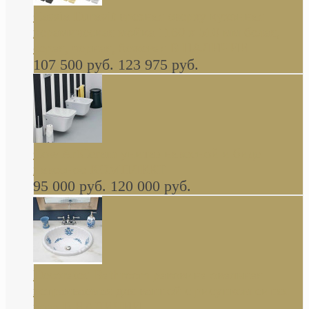
Cassia Duravit врезная сверху кухонная
керамическая мойка 1160 x 510 мм белая,
серая, черная, бежевая В НАЛИЧИИ
107 500 руб.
123 975 руб.
Cow ArtCeram унитаз навесной и биде
навесное КОМПЛЕКТ
95 000 руб.
120 000 руб.
Decorated Bathroom раковина овальная
встраиваемая для ванной с рисунком синяя
роза В НАЛИЧИИ