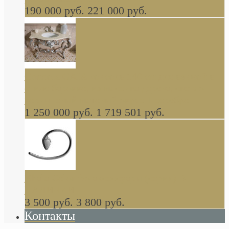
190 000 руб.
221 000 руб.
Gondola GAIA консоль 140 см для ванной в
стиле барокко, из массива дерева, светло
коричневый матовый окрас + серебро
1 250 000 руб.
1 719 501 руб.
Khala Colombo аксессуары (серия) В
НАЛИЧИИ
3 500 руб.
3 800 руб.
Контакты