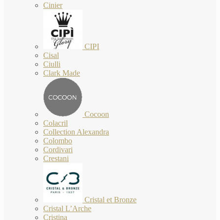
Cinier
CIPI
Cisal
Ciulli
Clark Made
Cocoon
Colacril
Collection Alexandra
Colombo
Cordivari
Crestani
Cristal et Bronze
Cristal L’Arche
Cristina