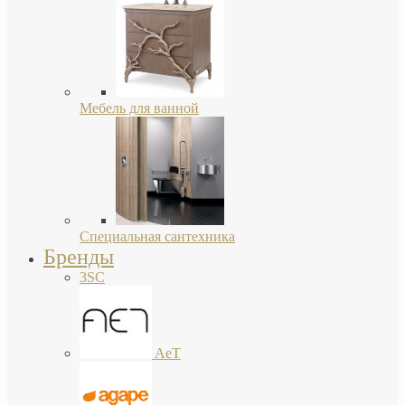
Мебель для ванной
Специальная сантехника
Бренды
3SC
AeT