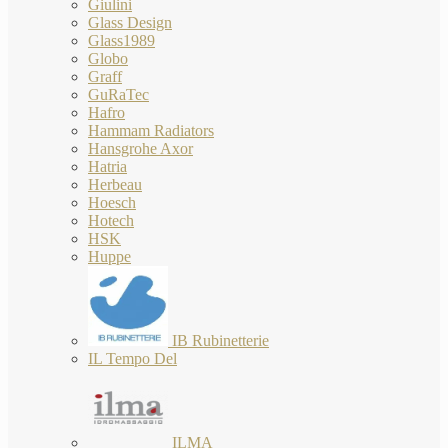
Giulini
Glass Design
Glass1989
Globo
Graff
GuRaTec
Hafro
Hammam Radiators
Hansgrohe Axor
Hatria
Herbeau
Hoesch
Hotech
HSK
Huppe
IB Rubinetterie
IL Tempo Del
ILMA