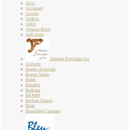
Arca
Arcahorn
Arcom
Ardeco
Arlex
Armani Roca
ArtCeram
Atlantis Porcelain Art
Azzurra
Bagno Associati
Bagno Sasso
Baldi
Bandini
Bellosta
BEMM
Berloni Bagno
Bette
Bianchini Capponi