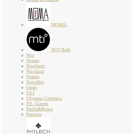
MOMA
MTI Bath
Nea
Neutra
Newform
Nicolazzi
Noken
Novellini
Oasis
OLI
Olympia Ceramica
P.E. Guerin
Perrin&Rowe
Petracer