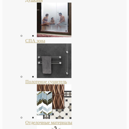
СПА зона
Полотенце сушитель
Отделочные материалы