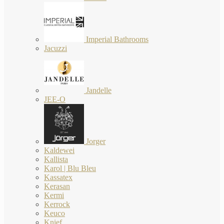
Imperial Bathrooms
Jacuzzi
Jandelle
JEE-O
Jorger
Kaldewei
Kallista
Karol | Blu Bleu
Kassatex
Kerasan
Kermi
Kerrock
Keuco
Knief