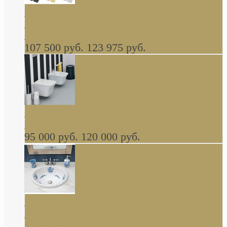
Cassia Duravit врезная сверху кухонная
керамическая мойка 1160 x 510 мм белая,
серая, черная, бежевая В НАЛИЧИИ
107 500 руб.
123 975 руб.
Cow ArtCeram унитаз навесной и биде
навесное КОМПЛЕКТ
95 000 руб.
120 000 руб.
Decorated Bathroom раковина овальная
встраиваемая для ванной с рисунком синяя
роза В НАЛИЧИИ