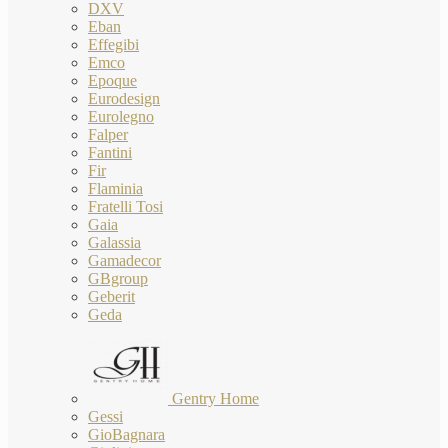
DXV
Eban
Effegibi
Emco
Epoque
Eurodesign
Eurolegno
Falper
Fantini
Fir
Flaminia
Fratelli Tosi
Gaia
Galassia
Gamadecor
GBgroup
Geberit
Geda
Gentry Home
Gessi
GioBagnara