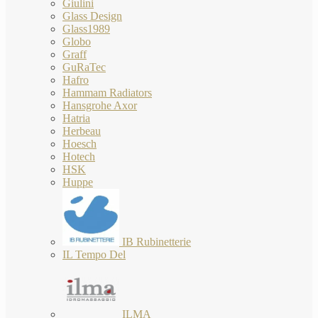
Giulini
Glass Design
Glass1989
Globo
Graff
GuRaTec
Hafro
Hammam Radiators
Hansgrohe Axor
Hatria
Herbeau
Hoesch
Hotech
HSK
Huppe
IB Rubinetterie
IL Tempo Del
ILMA