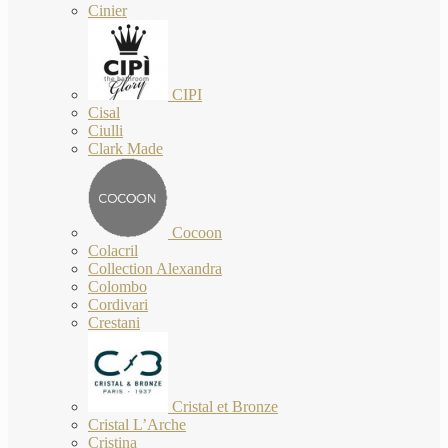
Cinier
CIPI
Cisal
Ciulli
Clark Made
Cocoon
Colacril
Collection Alexandra
Colombo
Cordivari
Crestani
Cristal et Bronze
Cristal L’Arche
Cristina