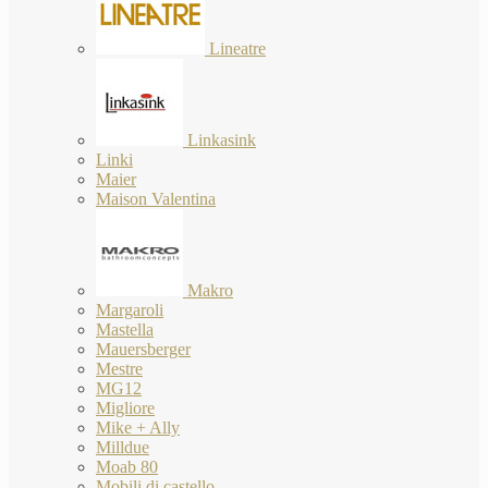
Lineatre
Linkasink
Linki
Maier
Maison Valentina
Makro
Margaroli
Mastella
Mauersberger
Mestre
MG12
Migliore
Mike + Ally
Milldue
Moab 80
Mobili di castello