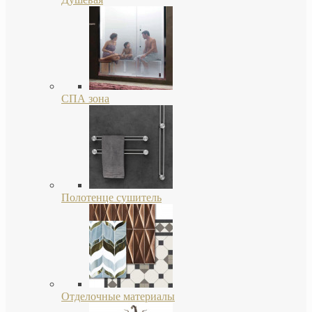
СПА зона
Полотенце сушитель
Отделочные материалы