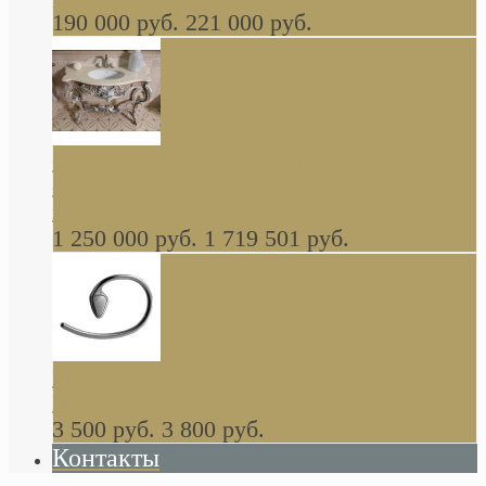
190 000 руб.
221 000 руб.
Gondola GAIA консоль 140 см для ванной в
стиле барокко, из массива дерева, светло
коричневый матовый окрас + серебро
1 250 000 руб.
1 719 501 руб.
Khala Colombo аксессуары (серия) В
НАЛИЧИИ
3 500 руб.
3 800 руб.
Контакты