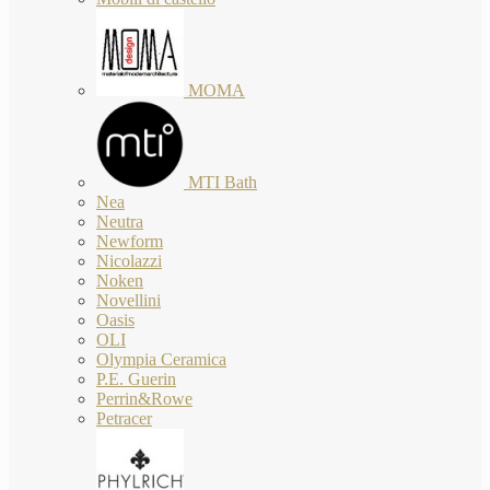
MOMA
MTI Bath
Nea
Neutra
Newform
Nicolazzi
Noken
Novellini
Oasis
OLI
Olympia Ceramica
P.E. Guerin
Perrin&Rowe
Petracer