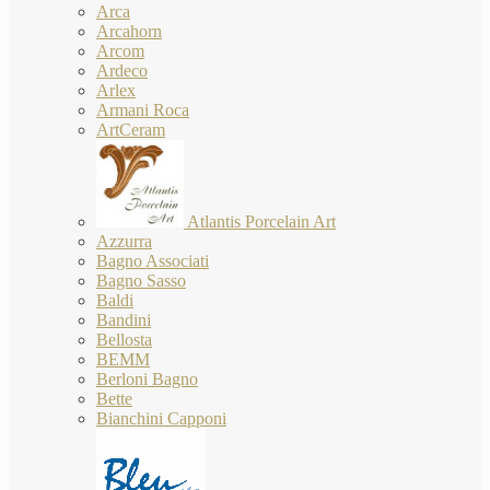
Arca
Arcahorn
Arcom
Ardeco
Arlex
Armani Roca
ArtCeram
Atlantis Porcelain Art
Azzurra
Bagno Associati
Bagno Sasso
Baldi
Bandini
Bellosta
BEMM
Berloni Bagno
Bette
Bianchini Capponi