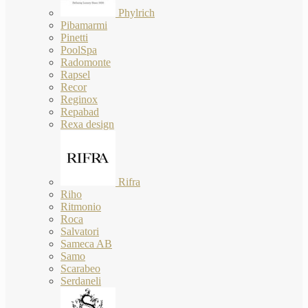
Phylrich
Pibamarmi
Pinetti
PoolSpa
Radomonte
Rapsel
Recor
Reginox
Repabad
Rexa design
Rifra
Riho
Ritmonio
Roca
Salvatori
Sameca AB
Samo
Scarabeo
Serdaneli