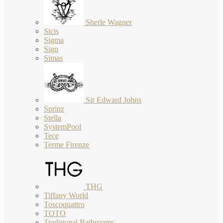
Sherle Wagner
Sicis
Sigma
Sign
Simas
Sir Edward Johns
Sprinz
Stella
SystemPool
Tece
Terme Firenze
THG
Tiffany World
Toscoquattro
TOTO
Traditional Bathrooms