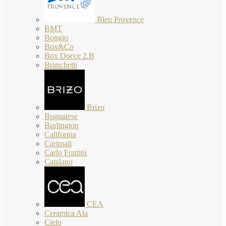
Bleu Provence
BMT
Bongio
Box&Co
Box Docce 2.B
Branchetti
Brizo
Bugnatese
Burlington
California
Carimali
Carlo Frattini
Catalano
CEA
Ceramica Ala
Cielo