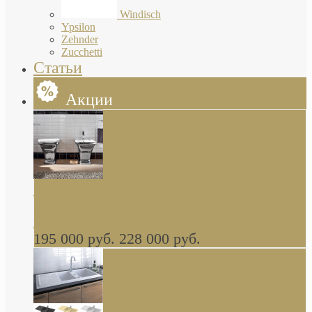
Windisch
Ypsilon
Zehnder
Zucchetti
Статьи
Акции
Butterfly Scarabeo КОМПЛЕКТ санфаянса
(унитаз и биде) напольные снаружи декор
глянцевая платина В НАЛИЧИИ
195 000 руб.
228 000 руб.