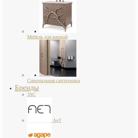
Мебель для ванной
Специальная сантехника
Бренды
3SC
AeT