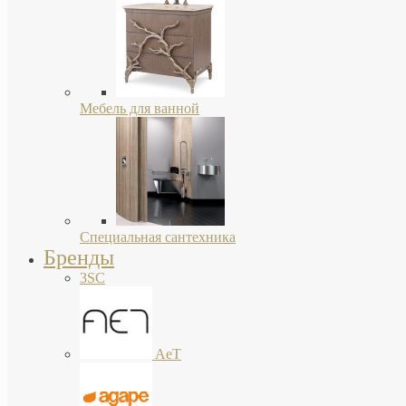
Мебель для ванной
Специальная сантехника
Бренды
3SC
AeT