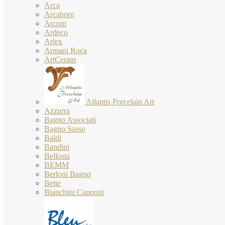
Arca
Arcahorn
Arcom
Ardeco
Arlex
Armani Roca
ArtCeram
Atlantis Porcelain Art
Azzurra
Bagno Associati
Bagno Sasso
Baldi
Bandini
Bellosta
BEMM
Berloni Bagno
Bette
Bianchini Capponi