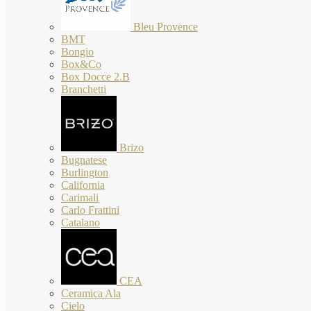
Bleu Provence
BMT
Bongio
Box&Co
Box Docce 2.B
Branchetti
Brizo
Bugnatese
Burlington
California
Carimali
Carlo Frattini
Catalano
CEA
Ceramica Ala
Cielo