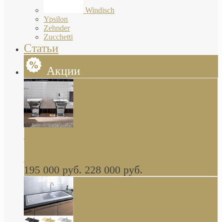
Windisch
Ypsilon
Zehnder
Zucchetti
Статьи
Акции
Butterfly Scarabeo КОМПЛЕКТ санфаянса
(унитаз и биде) напольные снаружи декор
глянцевая платина В НАЛИЧИИ
195 000 руб.
228 000 руб.