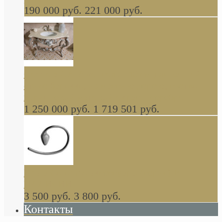
190 000 руб.
221 000 руб.
Gondola GAIA консоль 140 см для ванной в
стиле барокко, из массива дерева, светло
коричневый матовый окрас + серебро
1 250 000 руб.
1 719 501 руб.
Khala Colombo аксессуары (серия) В
НАЛИЧИИ
3 500 руб.
3 800 руб.
Контакты