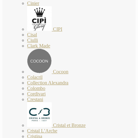
Cinier
CIPI
Cisal
Ciulli
Clark Made
Cocoon
Colacril
Collection Alexandra
Colombo
Cordivari
Crestani
Cristal et Bronze
Cristal L’Arche
Cristina