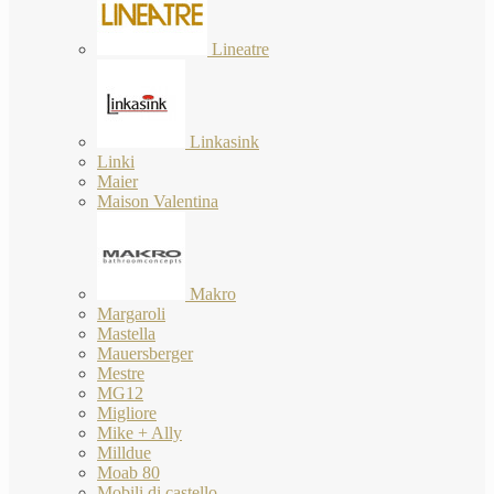
Lineatre
Linkasink
Linki
Maier
Maison Valentina
Makro
Margaroli
Mastella
Mauersberger
Mestre
MG12
Migliore
Mike + Ally
Milldue
Moab 80
Mobili di castello