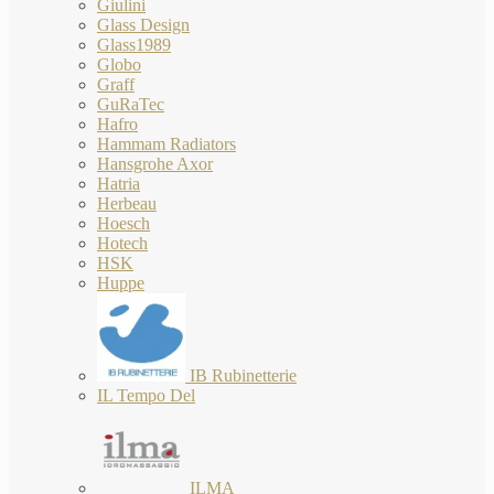
Giulini
Glass Design
Glass1989
Globo
Graff
GuRaTec
Hafro
Hammam Radiators
Hansgrohe Axor
Hatria
Herbeau
Hoesch
Hotech
HSK
Huppe
IB Rubinetterie
IL Tempo Del
ILMA