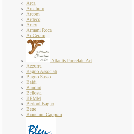
Arca
Arcahorn
Arcom
Ardeco
Arlex
Armani Roca
ArtCeram
Atlantis Porcelain Art
Azzurra
Bagno Associati
Bagno Sasso
Baldi
Bandini
Bellosta
BEMM
Berloni Bagno
Bette
Bianchini Capponi