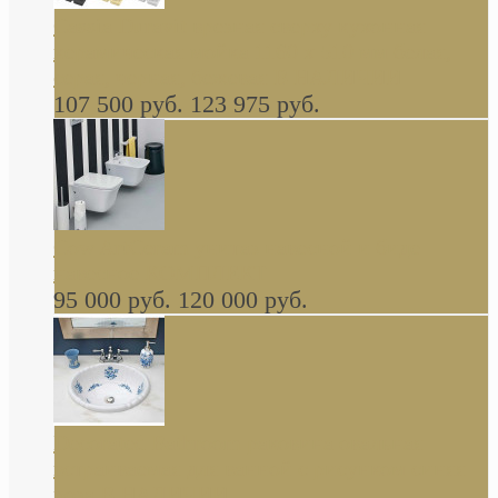
Cassia Duravit врезная сверху кухонная
керамическая мойка 1160 x 510 мм белая,
серая, черная, бежевая В НАЛИЧИИ
107 500 руб.
123 975 руб.
Cow ArtCeram унитаз навесной и биде
навесное КОМПЛЕКТ
95 000 руб.
120 000 руб.
Decorated Bathroom раковина овальная
встраиваемая для ванной с рисунком синяя
роза В НАЛИЧИИ