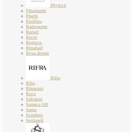
Phylrich
Pibamarmi
Pinetti
PoolSpa
Radomonte
Rapsel
Recor
Reginox
Repabad
Rexa design
Rifra
Riho
Ritmonio
Roca
Salvatori
Sameca AB
Samo
Scarabeo
Serdaneli