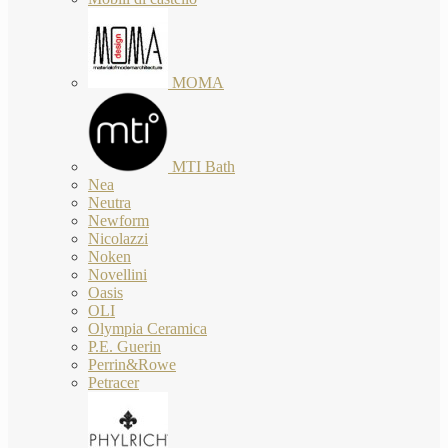
MOMA
MTI Bath
Nea
Neutra
Newform
Nicolazzi
Noken
Novellini
Oasis
OLI
Olympia Ceramica
P.E. Guerin
Perrin&Rowe
Petracer