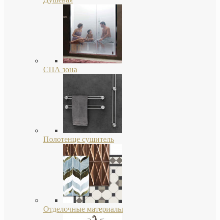
СПА зона
Полотенце сушитель
Отделочные материалы