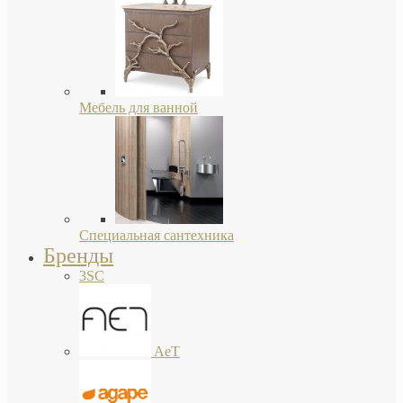
Мебель для ванной
Специальная сантехника
Бренды
3SC
AeT