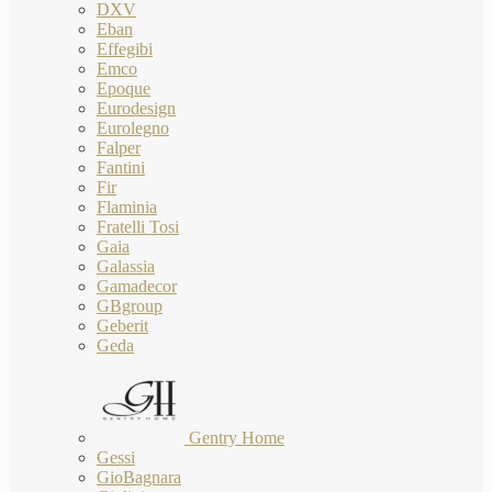
DXV
Eban
Effegibi
Emco
Epoque
Eurodesign
Eurolegno
Falper
Fantini
Fir
Flaminia
Fratelli Tosi
Gaia
Galassia
Gamadecor
GBgroup
Geberit
Geda
Gentry Home
Gessi
GioBagnara