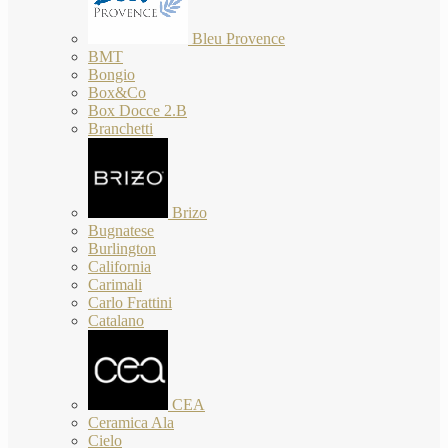
Bleu Provence
BMT
Bongio
Box&Co
Box Docce 2.B
Branchetti
Brizo
Bugnatese
Burlington
California
Carimali
Carlo Frattini
Catalano
CEA
Ceramica Ala
Cielo