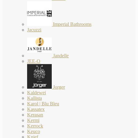
Imperial Bathrooms
Jacuzzi
Jandelle
JEE-O
Jorger
Kaldewei
Kallista
Karol | Blu Bleu
Kassatex
Kerasan
Kermi
Kerrock
Keuco
Knief