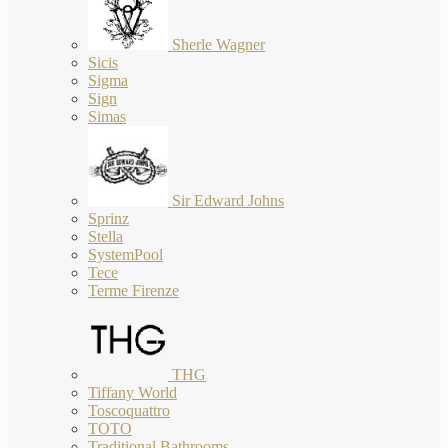
Sherle Wagner
Sicis
Sigma
Sign
Simas
Sir Edward Johns
Sprinz
Stella
SystemPool
Tece
Terme Firenze
THG
Tiffany World
Toscoquattro
TOTO
Traditional Bathrooms