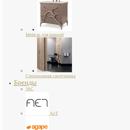
Мебель для ванной
Специальная сантехника
Бренды
3SC
AeT