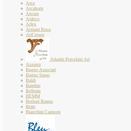
Arca
Arcahorn
Arcom
Ardeco
Arlex
Armani Roca
ArtCeram
Atlantis Porcelain Art
Azzurra
Bagno Associati
Bagno Sasso
Baldi
Bandini
Bellosta
BEMM
Berloni Bagno
Bette
Bianchini Capponi