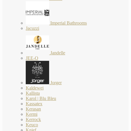
Imperial Bathrooms
Jacuzzi
Jandelle
JEE-O
Jorger
Kaldewei
Kallista
Karol | Blu Bleu
Kassatex
Kerasan
Kermi
Kerrock
Keuco
Knief