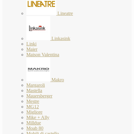
Lineatre
Linkasink
Linki
Maier
Maison Valentina
Makro
Margaroli
Mastella
Mauersberger
Mestre
MG12
Migliore
Mike + Ally
Milldue
Moab 80
Mobili di castello