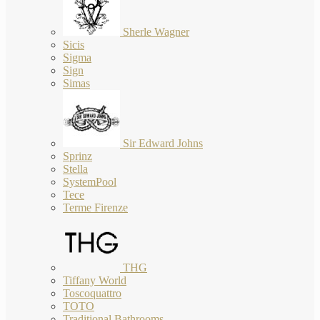
Sherle Wagner
Sicis
Sigma
Sign
Simas
Sir Edward Johns
Sprinz
Stella
SystemPool
Tece
Terme Firenze
THG
Tiffany World
Toscoquattro
TOTO
Traditional Bathrooms