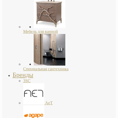
Мебель для ванной
Специальная сантехника
Бренды
3SC
AeT