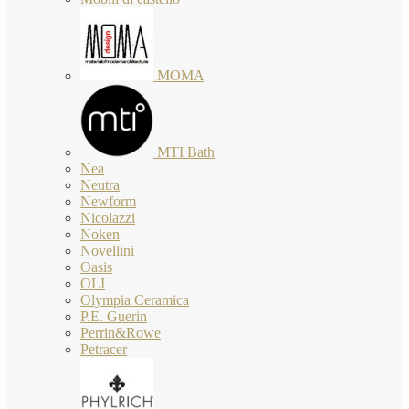
MOMA
MTI Bath
Nea
Neutra
Newform
Nicolazzi
Noken
Novellini
Oasis
OLI
Olympia Ceramica
P.E. Guerin
Perrin&Rowe
Petracer