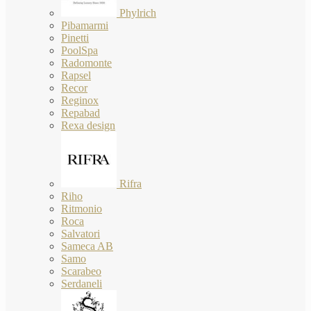
Phylrich
Pibamarmi
Pinetti
PoolSpa
Radomonte
Rapsel
Recor
Reginox
Repabad
Rexa design
Rifra
Riho
Ritmonio
Roca
Salvatori
Sameca AB
Samo
Scarabeo
Serdaneli