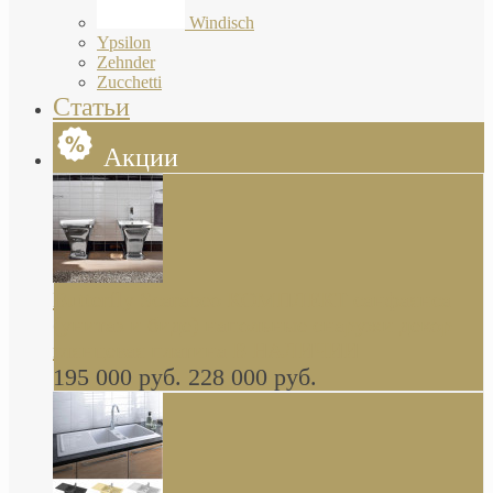
Windisch
Ypsilon
Zehnder
Zucchetti
Статьи
Акции
Butterfly Scarabeo КОМПЛЕКТ санфаянса
(унитаз и биде) напольные снаружи декор
глянцевая платина В НАЛИЧИИ
195 000 руб.
228 000 руб.