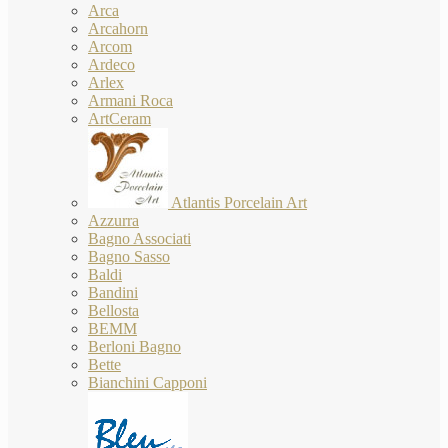
Arca
Arcahorn
Arcom
Ardeco
Arlex
Armani Roca
ArtCeram
Atlantis Porcelain Art
Azzurra
Bagno Associati
Bagno Sasso
Baldi
Bandini
Bellosta
BEMM
Berloni Bagno
Bette
Bianchini Capponi