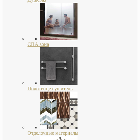
СПА зона
Полотенце сушитель
Отделочные материалы