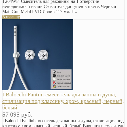
T204WF Смеситель для раковины на 1 отверстие
неподвижный излив Смеситель доступен в цвете: Черный
Matt Gun Metal PVD Излив 117 мм. П..
В корзину
I Balocchi Fantini смеситель для ванны и душа,
стилизация под классику, хром, красный, черный,
белый
57 095 руб.
I Balocchi Fantini смеситель для ванны и душа, стилизация под
классику, хром, красный, черный, белый Варианты: смеситель