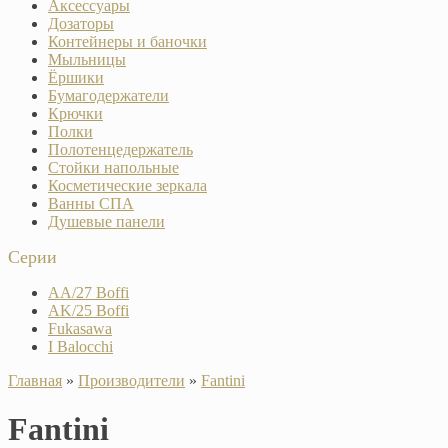
Аксессуары
Дозаторы
Контейнеры и баночки
Мыльницы
Ёршики
Бумагодержатели
Крючки
Полки
Полотенцедержатель
Стойки напольные
Косметические зеркала
Ванны СПА
Душевые панели
Серии
AA/27 Boffi
AK/25 Boffi
Fukasawa
I Balocchi
Главная
»
Производители
»
Fantini
Fantini