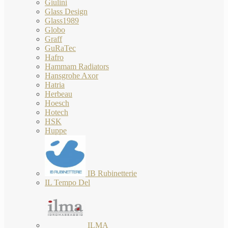
Giulini
Glass Design
Glass1989
Globo
Graff
GuRaTec
Hafro
Hammam Radiators
Hansgrohe Axor
Hatria
Herbeau
Hoesch
Hotech
HSK
Huppe
IB Rubinetterie
IL Tempo Del
ILMA