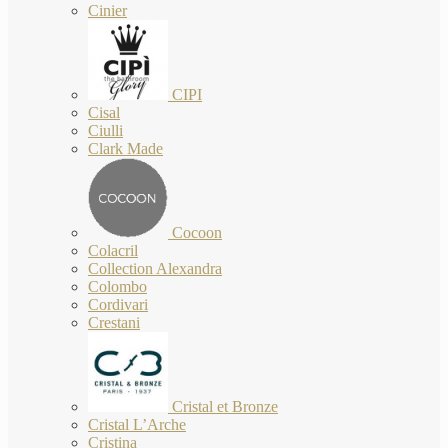
Cinier
CIPI
Cisal
Ciulli
Clark Made
Cocoon
Colacril
Collection Alexandra
Colombo
Cordivari
Crestani
Cristal et Bronze
Cristal L’Arche
Cristina