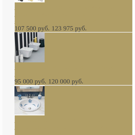
Cassia Duravit врезная сверху кухонная
керамическая мойка 1160 x 510 мм белая,
серая, черная, бежевая В НАЛИЧИИ
107 500 руб.
123 975 руб.
Cow ArtCeram унитаз навесной и биде
навесное КОМПЛЕКТ
95 000 руб.
120 000 руб.
Decorated Bathroom раковина овальная
встраиваемая для ванной с рисунком синяя
роза В НАЛИЧИИ