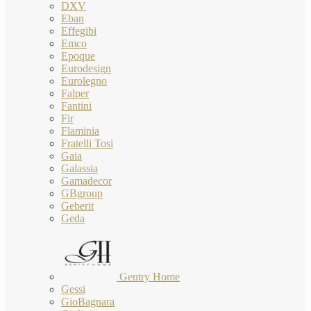
DXV
Eban
Effegibi
Emco
Epoque
Eurodesign
Eurolegno
Falper
Fantini
Fir
Flaminia
Fratelli Tosi
Gaia
Galassia
Gamadecor
GBgroup
Geberit
Geda
Gentry Home
Gessi
GioBagnara