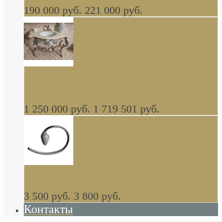
190 000 руб.
221 000 руб.
Gondola GAIA консоль 140 см для ванной в
стиле барокко, из массива дерева, светло
коричневый матовый окрас + серебро
1 250 000 руб.
1 719 501 руб.
Khala Colombo аксессуары (серия) В
НАЛИЧИИ
3 500 руб.
3 800 руб.
Контакты