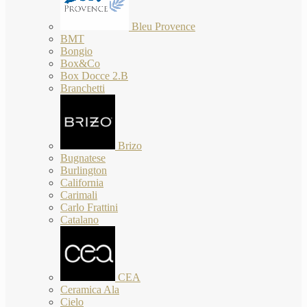
Bleu Provence
BMT
Bongio
Box&Co
Box Docce 2.B
Branchetti
Brizo
Bugnatese
Burlington
California
Carimali
Carlo Frattini
Catalano
CEA
Ceramica Ala
Cielo