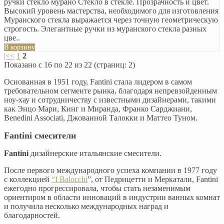
ручки стекло мурано Стекло в стекле. Прозрачность и цвет.
Высокий уровень мастерства, необходимого для изготовления
Муранского стекла выражается через точную геометрическую
строгость. Элегантные ручки из муранского стекла разных
цве..
В корзину
|<
<
1
2
Показано с 16 по 22 из 22 (страниц: 2)
Основанная в 1951 году, Fantini стала лидером в самом
требовательном сегменте рынка, благодаря непревзойденным
ноу-хау и сотрудничеству с известными дизайнерами, такими
как Энцо Мари, Кинг и Миранда, Франко Сарджиани,
Benedini Associati, Джованной Талокки и Маттео Туном.
Fantini смесители
Fantini
дизайнерские итальянские смесители.
После первого международного успеха компании в 1977 году
с коллекцией
“I Balocchi
”, от Педрицетти и Меркатали, Fantini
ежегодно прогрессировала, чтобы стать незаменимым
ориентиром в области инноваций в индустрии ванных комнат
и получила несколько международных наград и
благодарностей.