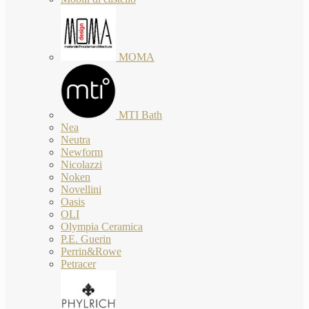
MOMA
MTI Bath
Nea
Neutra
Newform
Nicolazzi
Noken
Novellini
Oasis
OLI
Olympia Ceramica
P.E. Guerin
Perrin&Rowe
Petracer