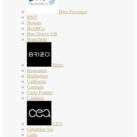
Bleu Provence
BMT
Bongio
Box&Co
Box Docce 2.B
Branchetti
Brizo
Bugnatese
Burlington
California
Carimali
Carlo Frattini
Catalano
CEA
Ceramica Ala
Cielo