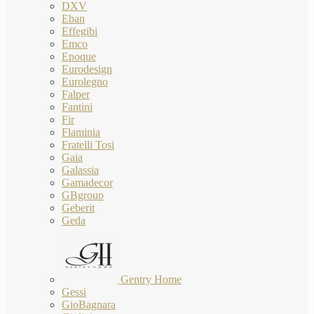
DXV
Eban
Effegibi
Emco
Epoque
Eurodesign
Eurolegno
Falper
Fantini
Fir
Flaminia
Fratelli Tosi
Gaia
Galassia
Gamadecor
GBgroup
Geberit
Geda
Gentry Home
Gessi
GioBagnara