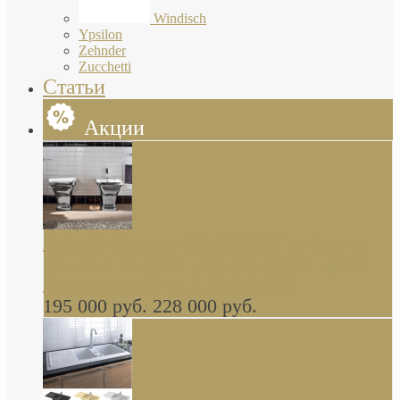
Windisch
Ypsilon
Zehnder
Zucchetti
Статьи
Акции
Butterfly Scarabeo КОМПЛЕКТ санфаянса
(унитаз и биде) напольные снаружи декор
глянцевая платина В НАЛИЧИИ
195 000 руб.
228 000 руб.