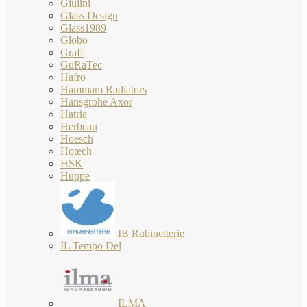
Giulini
Glass Design
Glass1989
Globo
Graff
GuRaTec
Hafro
Hammam Radiators
Hansgrohe Axor
Hatria
Herbeau
Hoesch
Hotech
HSK
Huppe
IB Rubinetterie
IL Tempo Del
ILMA