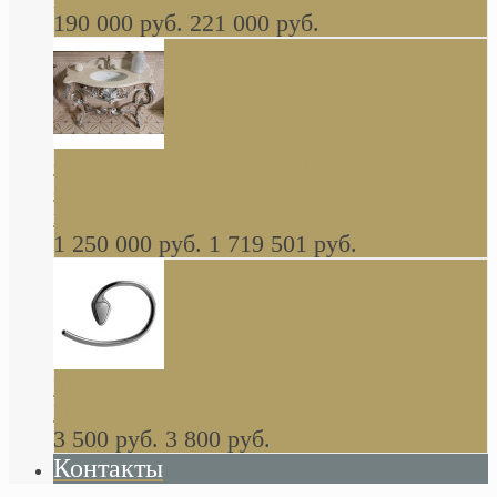
190 000 руб.
221 000 руб.
Gondola GAIA консоль 140 см для ванной в
стиле барокко, из массива дерева, светло
коричневый матовый окрас + серебро
1 250 000 руб.
1 719 501 руб.
Khala Colombo аксессуары (серия) В
НАЛИЧИИ
3 500 руб.
3 800 руб.
Контакты