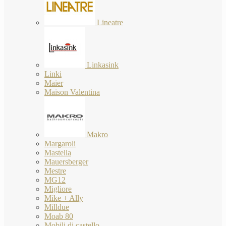
Lineatre
Linkasink
Linki
Maier
Maison Valentina
Makro
Margaroli
Mastella
Mauersberger
Mestre
MG12
Migliore
Mike + Ally
Milldue
Moab 80
Mobili di castello