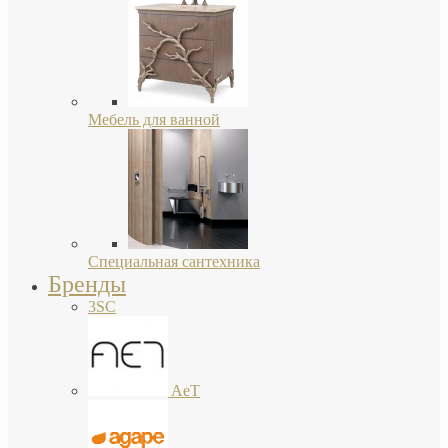
Мебель для ванной
Специальная сантехника
Бренды
3SC
AeT