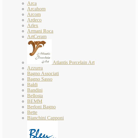
Arca
Arcahorn
Arcom
Ardeco
Arlex
Armani Roca
ArtCeram
Atlantis Porcelain Art
Azzurra
Bagno Associati
Bagno Sasso
Baldi
Bandini
Bellosta
BEMM
Berloni Bagno
Bette
Bianchini Capponi