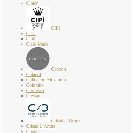
Cinier
CIPI
Cisal
Ciulli
Clark Made
Cocoon
Colacril
Collection Alexandra
Colombo
Cordivari
Crestani
Cristal et Bronze
Cristal L’Arche
Cristina