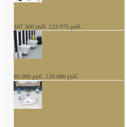
Cassia Duravit врезная сверху кухонная
керамическая мойка 1160 x 510 мм белая,
серая, черная, бежевая В НАЛИЧИИ
107 500 руб.
123 975 руб.
Cow ArtCeram унитаз навесной и биде
навесное КОМПЛЕКТ
95 000 руб.
120 000 руб.
Decorated Bathroom раковина овальная
встраиваемая для ванной с рисунком синяя
роза В НАЛИЧИИ