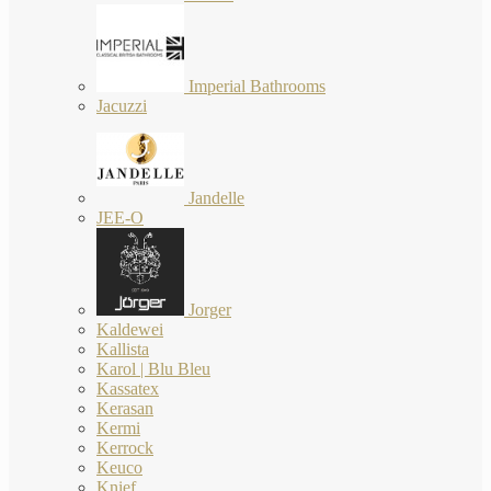
Imperial Bathrooms
Jacuzzi
Jandelle
JEE-O
Jorger
Kaldewei
Kallista
Karol | Blu Bleu
Kassatex
Kerasan
Kermi
Kerrock
Keuco
Knief