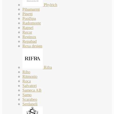
Phylrich
Pibamarmi
Pinetti
PoolSpa
Radomonte
Rapsel
Recor
Reginox
Repabad
Rexa design
Rifra
Riho
Ritmonio
Roca
Salvatori
Sameca AB
Samo
Scarabeo
Serdaneli