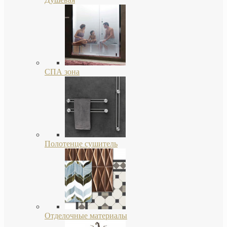
СПА зона
Полотенце сушитель
Отделочные материалы