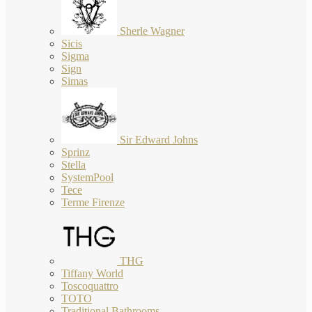
Sherle Wagner
Sicis
Sigma
Sign
Simas
Sir Edward Johns
Sprinz
Stella
SystemPool
Tece
Terme Firenze
THG
Tiffany World
Toscoquattro
TOTO
Traditional Bathrooms