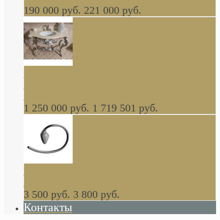
190 000 руб.
221 000 руб.
Gondola GAIA консоль 140 см для ванной в
стиле барокко, из массива дерева, светло
коричневый матовый окрас + серебро
1 250 000 руб.
1 719 501 руб.
Khala Colombo аксессуары (серия) В
НАЛИЧИИ
3 500 руб.
3 800 руб.
Контакты