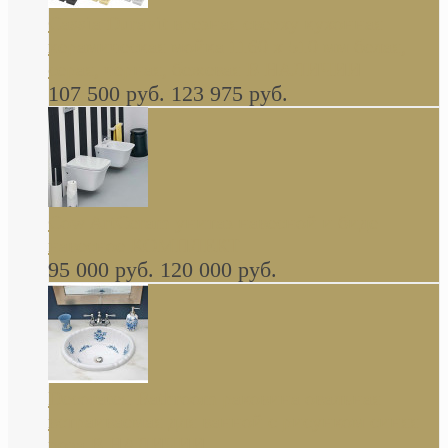
Cassia Duravit врезная сверху кухонная
керамическая мойка 1160 x 510 мм белая,
серая, черная, бежевая В НАЛИЧИИ
107 500 руб.
123 975 руб.
Cow ArtCeram унитаз навесной и биде
навесное КОМПЛЕКТ
95 000 руб.
120 000 руб.
Decorated Bathroom раковина овальная
встраиваемая для ванной с рисунком синяя
роза В НАЛИЧИИ