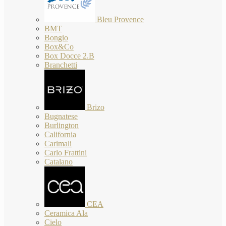
Bleu Provence
BMT
Bongio
Box&Co
Box Docce 2.B
Branchetti
Brizo
Bugnatese
Burlington
California
Carimali
Carlo Frattini
Catalano
CEA
Ceramica Ala
Cielo