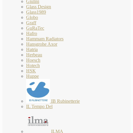
Giulini
Glass Design
Glass1989
Globo
Graff
GuRaTec
Hafro
Hammam Radiators
Hansgrohe Axor
Hatria
Herbeau
Hoesch
Hotech
HSK
Huppe
IB Rubinetterie
IL Tempo Del
ILMA