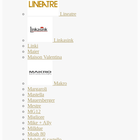
Lineatre
Linkasink
Linki
Maier
Maison Valentina
Makro
Margaroli
Mastella
Mauersberger
Mestre
MG12
Migliore
Mike + Ally
Milldue
Moab 80
Mobili di castello