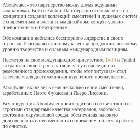
Aboutwater - это партнерство между двумя ведущими
компаниями: Boffi и Fantini. Партнерство основывается на
концепции создания коллекций смесителей и душевых систем
с современным и элегантным дизайном, концептуально
превосходным и безупречным.
Обе компании добились бесспорного лидерства в своих
отраслях, благодаря отличному качеству продукции, высокому
уровню творчества и сильным международным позициям.
Несмотря на свое международное присутствие,
Boffi
и Fantini
сохранили свою страсть к творчеству и наследию их
ремесленного происхождения, чтобы этот энтузиазм стал
ключевым для достижения конкурентного преимущества.
Aboutwater включает в себя несколько серии смесителей,
азработанных Наото Фукасава и Пьеро Лиссони.
Вся продукция Aboutwater производится в соответствии со
строгими стандартами качества материалов, заботясь о
состоянии окружающей среды, обеспечивая высокую
долговечность и неизменность со временем, облегчая работу
по очистке.