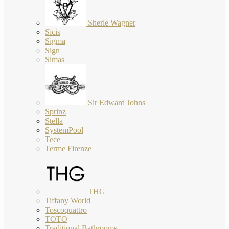
Sherle Wagner
Sicis
Sigma
Sign
Simas
Sir Edward Johns
Sprinz
Stella
SystemPool
Tece
Terme Firenze
THG
Tiffany World
Toscoquattro
TOTO
Traditional Bathrooms