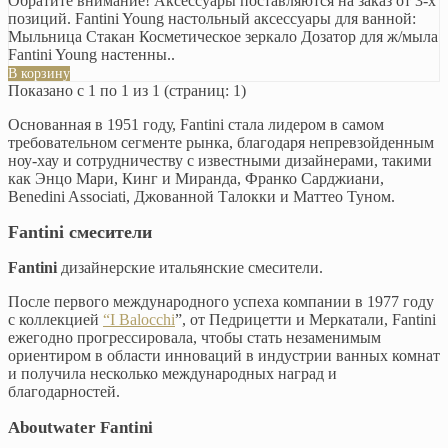
Обратите внимание! Аксессуары поставляются на заказ от 3-х
позиций. Fantini Young настольный аксессуары для ванной:
Мыльница Стакан Косметическое зеркало Дозатор для ж/мыла
Fantini Young настенны..
В корзину
Показано с 1 по 1 из 1 (страниц: 1)
Основанная в 1951 году, Fantini стала лидером в самом
требовательном сегменте рынка, благодаря непревзойденным
ноу-хау и сотрудничеству с известными дизайнерами, такими
как Энцо Мари, Кинг и Миранда, Франко Сарджиани,
Benedini Associati, Джованной Талокки и Маттео Туном.
Fantini смесители
Fantini
дизайнерские итальянские смесители.
После первого международного успеха компании в 1977 году
с коллекцией
“I Balocchi
”, от Педрицетти и Меркатали, Fantini
ежегодно прогрессировала, чтобы стать незаменимым
ориентиром в области инноваций в индустрии ванных комнат
и получила несколько международных наград и
благодарностей.
Aboutwater Fantini