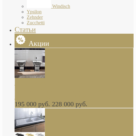
Windisch
Ypsilon
Zehnder
Zucchetti
Статьи
Акции
Butterfly Scarabeo КОМПЛЕКТ санфаянса
(унитаз и биде) напольные снаружи декор
глянцевая платина В НАЛИЧИИ
195 000 руб.
228 000 руб.