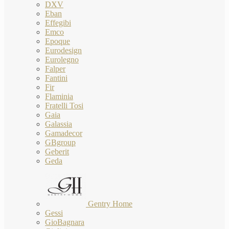
DXV
Eban
Effegibi
Emco
Epoque
Eurodesign
Eurolegno
Falper
Fantini
Fir
Flaminia
Fratelli Tosi
Gaia
Galassia
Gamadecor
GBgroup
Geberit
Geda
Gentry Home
Gessi
GioBagnara