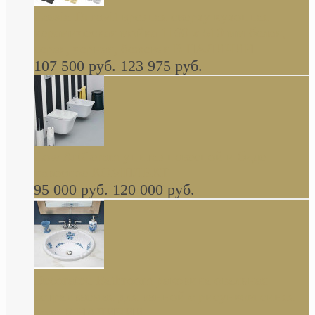
Cassia Duravit врезная сверху кухонная
керамическая мойка 1160 x 510 мм белая,
серая, черная, бежевая В НАЛИЧИИ
107 500 руб.
123 975 руб.
Cow ArtCeram унитаз навесной и биде
навесное КОМПЛЕКТ
95 000 руб.
120 000 руб.
Decorated Bathroom раковина овальная
встраиваемая для ванной с рисунком синяя
роза В НАЛИЧИИ