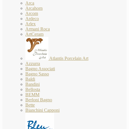
Arca
Arcahorn
Arcom
Ardeco
Arlex
Armani Roca
ArtCeram
Atlantis Porcelain Art
Azzurra
Bagno Associati
Bagno Sasso
Baldi
Bandini
Bellosta
BEMM
Berloni Bagno
Bette
Bianchini Capponi