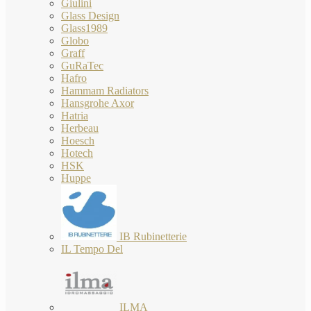
Giulini
Glass Design
Glass1989
Globo
Graff
GuRaTec
Hafro
Hammam Radiators
Hansgrohe Axor
Hatria
Herbeau
Hoesch
Hotech
HSK
Huppe
IB Rubinetterie
IL Tempo Del
ILMA