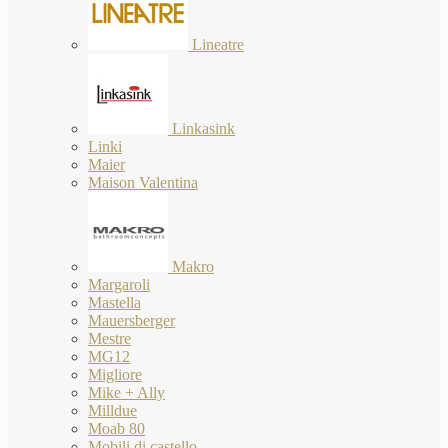
Lineatre
Linkasink
Linki
Maier
Maison Valentina
Makro
Margaroli
Mastella
Mauersberger
Mestre
MG12
Migliore
Mike + Ally
Milldue
Moab 80
Mobili di castello