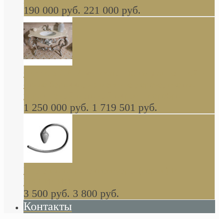
190 000 руб.
221 000 руб.
Gondola GAIA консоль 140 см для ванной в
стиле барокко, из массива дерева, светло
коричневый матовый окрас + серебро
1 250 000 руб.
1 719 501 руб.
Khala Colombo аксессуары (серия) В
НАЛИЧИИ
3 500 руб.
3 800 руб.
Контакты