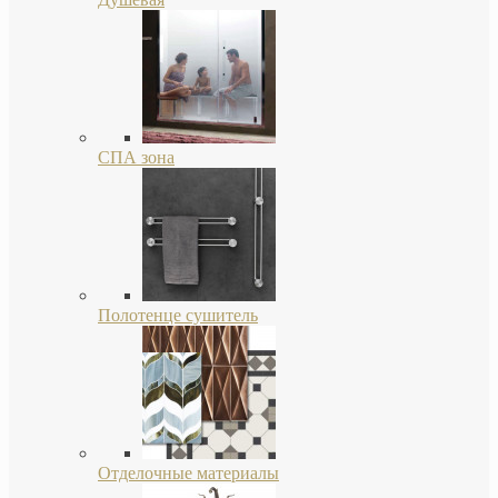
СПА зона
Полотенце сушитель
Отделочные материалы