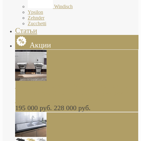
Windisch
Ypsilon
Zehnder
Zucchetti
Статьи
Акции
Butterfly Scarabeo КОМПЛЕКТ санфаянса
(унитаз и биде) напольные снаружи декор
глянцевая платина В НАЛИЧИИ
195 000 руб.
228 000 руб.