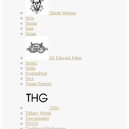
Sherle Wagner
Sicis
Sigma
Sign
Simas
Sir Edward Johns
Sprinz
Stella
SystemPool
Tece
Terme Firenze
THG
Tiffany World
Toscoquattro
TOTO
Traditional Bathrooms