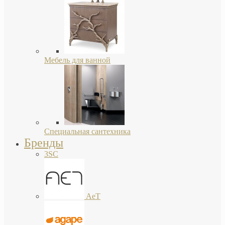
Мебель для ванной
Специальная сантехника
Бренды
3SC
AeT