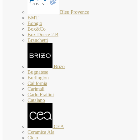
Bleu Provence
BMT
Bongio
Box&Co
Box Docce 2.B
Branchetti
Brizo
Bugnatese
Burlington
California
Carimali
Carlo Frattini
Catalano
CEA
Ceramica Ala
Cielo