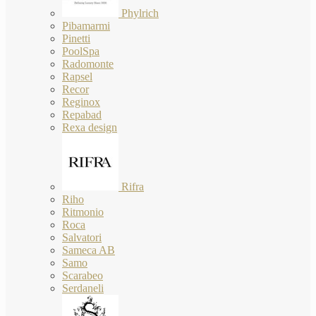
Phylrich
Pibamarmi
Pinetti
PoolSpa
Radomonte
Rapsel
Recor
Reginox
Repabad
Rexa design
Rifra
Riho
Ritmonio
Roca
Salvatori
Sameca AB
Samo
Scarabeo
Serdaneli