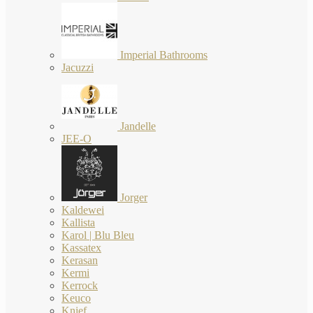
Imperial Bathrooms
Jacuzzi
Jandelle
JEE-O
Jorger
Kaldewei
Kallista
Karol | Blu Bleu
Kassatex
Kerasan
Kermi
Kerrock
Keuco
Knief