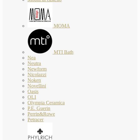
MOMA
MTI Bath
Nea
Neutra
Newform
Nicolazzi
Noken
Novellini
Oasis
OLI
Olympia Ceramica
P.E. Guerin
Perrin&Rowe
Petracer