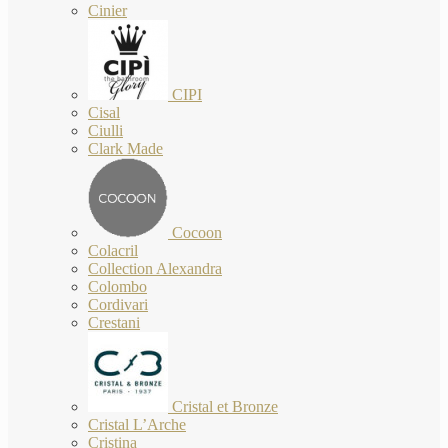
Cinier
CIPI
Cisal
Ciulli
Clark Made
Cocoon
Colacril
Collection Alexandra
Colombo
Cordivari
Crestani
Cristal et Bronze
Cristal L’Arche
Cristina