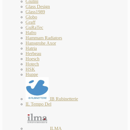
Giulini
Glass Design
Glass1989
Globo
Graff
GuRaTec
Hafro
Hammam Radiators
Hansgrohe Axor
Hatria
Herbeau
Hoesch
Hotech
HSK
Huppe
IB Rubinetterie
IL Tempo Del
ILMA