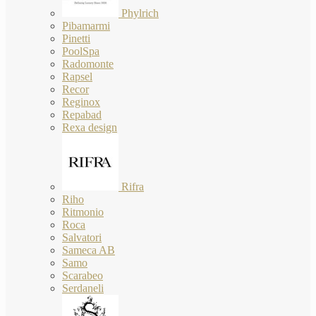
Phylrich
Pibamarmi
Pinetti
PoolSpa
Radomonte
Rapsel
Recor
Reginox
Repabad
Rexa design
Rifra
Riho
Ritmonio
Roca
Salvatori
Sameca AB
Samo
Scarabeo
Serdaneli