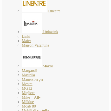
Lineatre
Linkasink
Linki
Maier
Maison Valentina
Makro
Margaroli
Mastella
Mauersberger
Mestre
MG12
Migliore
Mike + Ally
Milldue
Moab 80
Mobili di castello