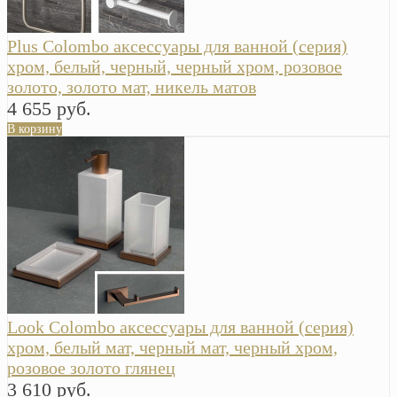
Plus Colombo аксессуары для ванной (серия)
хром, белый, черный, черный хром, розовое
золото, золото мат, никель матов
4 655 руб.
В корзину
Look Colombo аксессуары для ванной (серия)
хром, белый мат, черный мат, черный хром,
розовое золото глянец
3 610 руб.