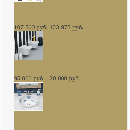
Cassia Duravit врезная сверху кухонная
керамическая мойка 1160 x 510 мм белая,
серая, черная, бежевая В НАЛИЧИИ
107 500 руб.
123 975 руб.
Cow ArtCeram унитаз навесной и биде
навесное КОМПЛЕКТ
95 000 руб.
120 000 руб.
Decorated Bathroom раковина овальная
встраиваемая для ванной с рисунком синяя
роза В НАЛИЧИИ