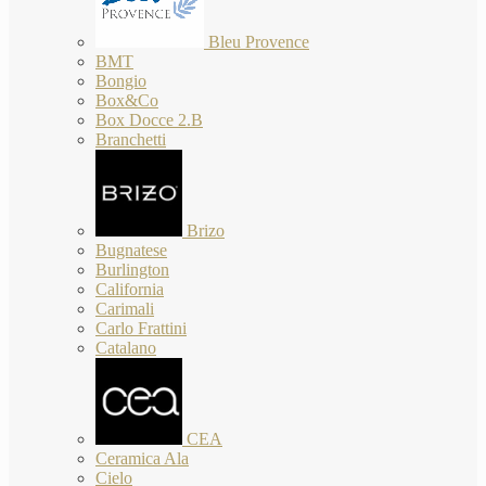
Bleu Provence
BMT
Bongio
Box&Co
Box Docce 2.B
Branchetti
Brizo
Bugnatese
Burlington
California
Carimali
Carlo Frattini
Catalano
CEA
Ceramica Ala
Cielo