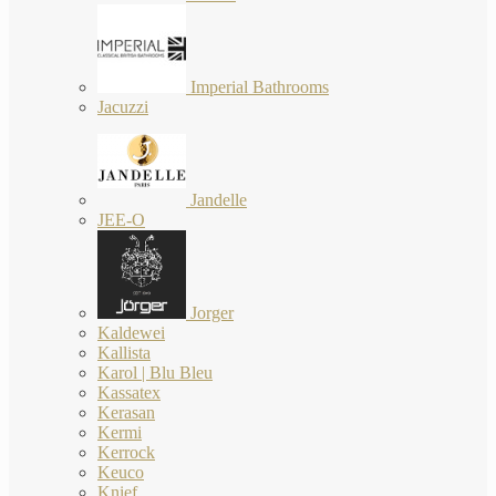
Imperial Bathrooms
Jacuzzi
Jandelle
JEE-O
Jorger
Kaldewei
Kallista
Karol | Blu Bleu
Kassatex
Kerasan
Kermi
Kerrock
Keuco
Knief