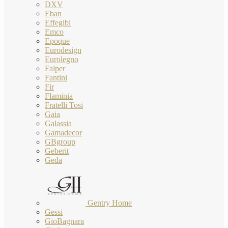
DXV
Eban
Effegibi
Emco
Epoque
Eurodesign
Eurolegno
Falper
Fantini
Fir
Flaminia
Fratelli Tosi
Gaia
Galassia
Gamadecor
GBgroup
Geberit
Geda
Gentry Home
Gessi
GioBagnara