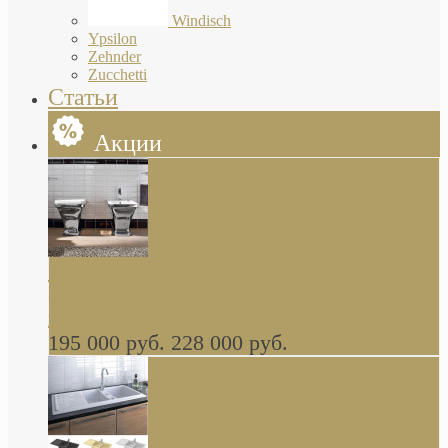
Windisch
Ypsilon
Zehnder
Zucchetti
Статьи
Акции
Butterfly Scarabeo КОМПЛЕКТ санфаянса
(унитаз и биде) напольные снаружи декор
глянцевая платина В НАЛИЧИИ
195 000 руб.
228 000 руб.