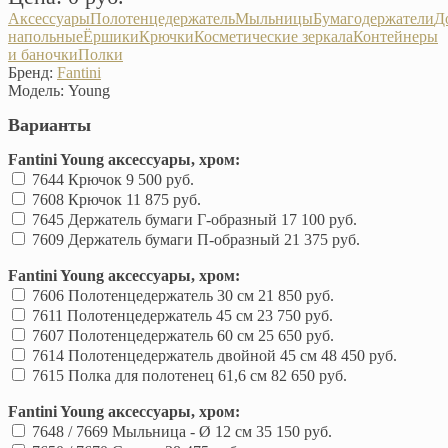
Аксессуары
Полотенцедержатель
Мыльницы
Бумагодержатели
Д
напольные
Ёршики
Крючки
Косметические зеркала
Контейнеры
и баночки
Полки
Бренд:
Fantini
Модель:
Young
Варианты
Fantini Young аксессуары, хром:
7644 Крючок
9 500 руб.
7608 Крючок
11 875 руб.
7645 Держатель бумаги Г-образный
17 100 руб.
7609 Держатель бумаги П-образный
21 375 руб.
Fantini Young аксессуары, хром:
7606 Полотенцедержатель 30 см
21 850 руб.
7611 Полотенцедержатель 45 см
23 750 руб.
7607 Полотенцедержатель 60 см
25 650 руб.
7614 Полотенцедержатель двойной 45 см
48 450 руб.
7615 Полка для полотенец 61,6 см
82 650 руб.
Fantini Young аксессуары, хром:
7648 / 7669 Мыльница - Ø 12 см
35 150 руб.