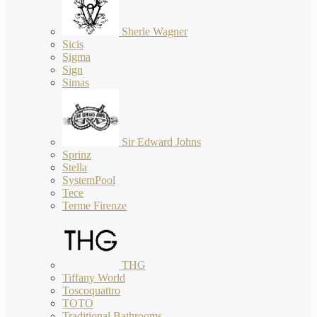
Sherle Wagner
Sicis
Sigma
Sign
Simas
Sir Edward Johns
Sprinz
Stella
SystemPool
Tece
Terme Firenze
THG
Tiffany World
Toscoquattro
TOTO
Traditional Bathrooms