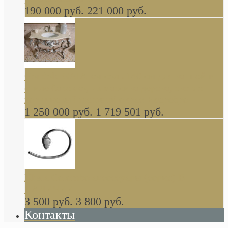
190 000 руб.
221 000 руб.
Gondola GAIA консоль 140 см для ванной в
стиле барокко, из массива дерева, светло
коричневый матовый окрас + серебро
1 250 000 руб.
1 719 501 руб.
Khala Colombo аксессуары (серия) В
НАЛИЧИИ
3 500 руб.
3 800 руб.
Контакты