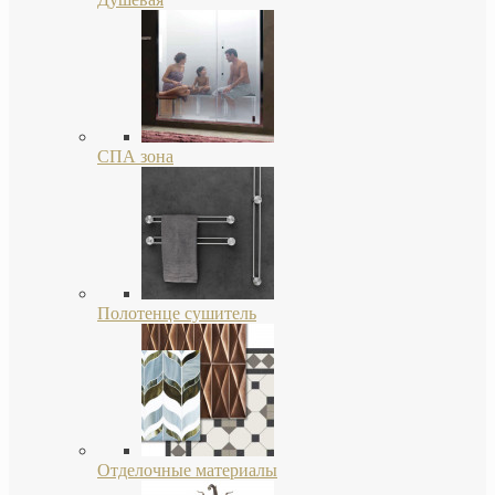
СПА зона
Полотенце сушитель
Отделочные материалы