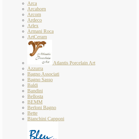
Arca
Arcahorn
Arcom
Ardeco
Arlex
Armani Roca
ArtCeram
Atlantis Porcelain Art
Azzurra
Bagno Associati
Bagno Sasso
Baldi
Bandini
Bellosta
BEMM
Berloni Bagno
Bette
Bianchini Capponi