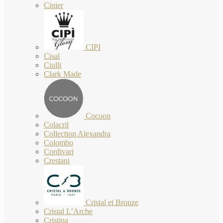
Cinier
CIPI
Cisal
Ciulli
Clark Made
Cocoon
Colacril
Collection Alexandra
Colombo
Cordivari
Crestani
Cristal et Bronze
Cristal L’Arche
Cristina