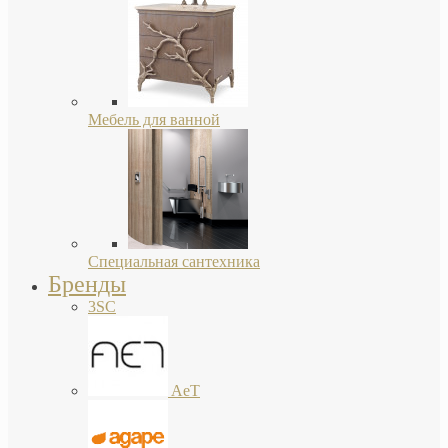
Мебель для ванной
Специальная сантехника
Бренды
3SC
AeT