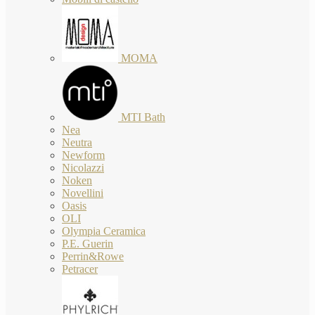
MOMA
MTI Bath
Nea
Neutra
Newform
Nicolazzi
Noken
Novellini
Oasis
OLI
Olympia Ceramica
P.E. Guerin
Perrin&Rowe
Petracer