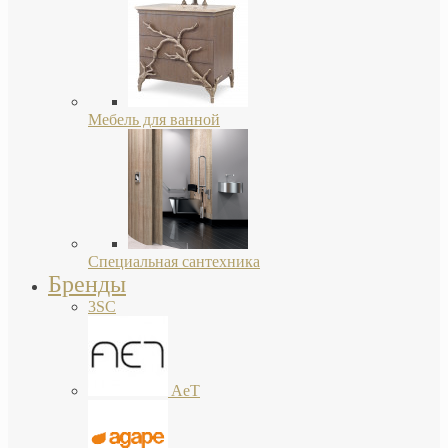
Мебель для ванной
Специальная сантехника
Бренды
3SC
AeT