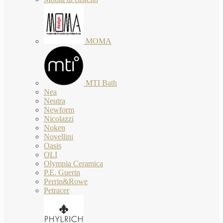
MOMA
MTI Bath
Nea
Neutra
Newform
Nicolazzi
Noken
Novellini
Oasis
OLI
Olympia Ceramica
P.E. Guerin
Perrin&Rowe
Petracer