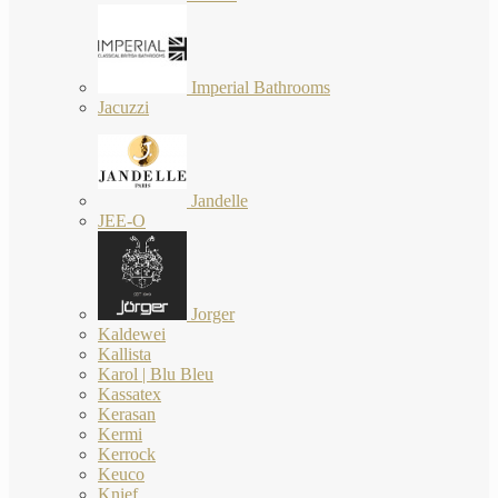
Imperial Bathrooms
Jacuzzi
Jandelle
JEE-O
Jorger
Kaldewei
Kallista
Karol | Blu Bleu
Kassatex
Kerasan
Kermi
Kerrock
Keuco
Knief