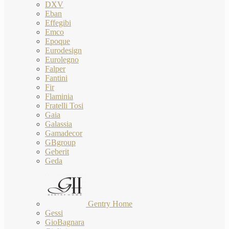
DXV
Eban
Effegibi
Emco
Epoque
Eurodesign
Eurolegno
Falper
Fantini
Fir
Flaminia
Fratelli Tosi
Gaia
Galassia
Gamadecor
GBgroup
Geberit
Geda
Gentry Home
Gessi
GioBagnara