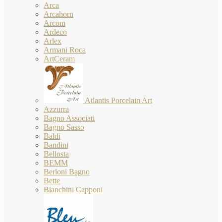
Arca
Arcahorn
Arcom
Ardeco
Arlex
Armani Roca
ArtCeram
Atlantis Porcelain Art
Azzurra
Bagno Associati
Bagno Sasso
Baldi
Bandini
Bellosta
BEMM
Berloni Bagno
Bette
Bianchini Capponi