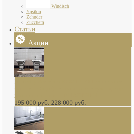
Windisch
Ypsilon
Zehnder
Zucchetti
Статьи
Акции
Butterfly Scarabeo КОМПЛЕКТ санфаянса
(унитаз и биде) напольные снаружи декор
глянцевая платина В НАЛИЧИИ
195 000 руб.
228 000 руб.