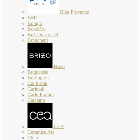
Bleu Provence
BMT
Bongio
Box&Co
Box Docce 2.B
Branchetti
Brizo
Bugnatese
Burlington
California
Carimali
Carlo Frattini
Catalano
CEA
Ceramica Ala
Cielo