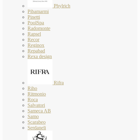
Phylrich
Pibamarmi
Pinetti
PoolSpa
Radomonte
Rapsel
Recor
Reginox
Repabad
Rexa design
Rifra
Riho
Ritmonio
Roca
Salvatori
Sameca AB
Samo
Scarabeo
Serdaneli