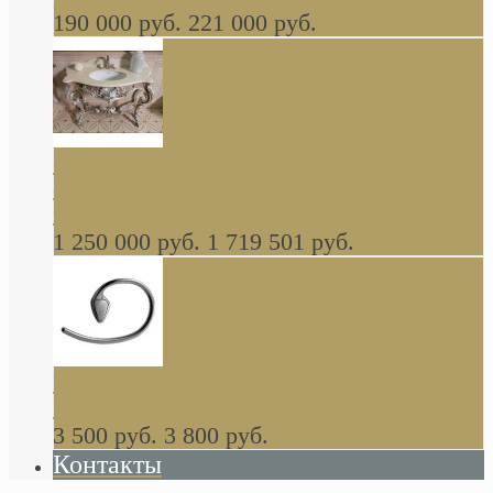
190 000 руб.
221 000 руб.
Gondola GAIA консоль 140 см для ванной в
стиле барокко, из массива дерева, светло
коричневый матовый окрас + серебро
1 250 000 руб.
1 719 501 руб.
Khala Colombo аксессуары (серия) В
НАЛИЧИИ
3 500 руб.
3 800 руб.
Контакты