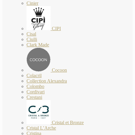
Cinier
CIPI
Cisal
Ciulli
Clark Made
Cocoon
Colacril
Collection Alexandra
Colombo
Cordivari
Crestani
Cristal et Bronze
Cristal L’Arche
Cristina