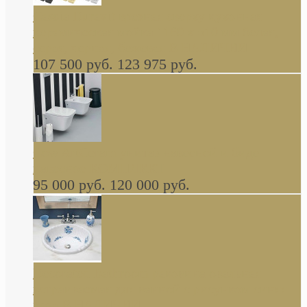
Cassia Duravit врезная сверху кухонная
керамическая мойка 1160 x 510 мм белая,
серая, черная, бежевая В НАЛИЧИИ
107 500 руб.
123 975 руб.
Cow ArtCeram унитаз навесной и биде
навесное КОМПЛЕКТ
95 000 руб.
120 000 руб.
Decorated Bathroom раковина овальная
встраиваемая для ванной с рисунком синяя
роза В НАЛИЧИИ