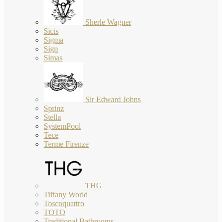
Sherle Wagner
Sicis
Sigma
Sign
Simas
Sir Edward Johns
Sprinz
Stella
SystemPool
Tece
Terme Firenze
THG
Tiffany World
Toscoquattro
TOTO
Traditional Bathrooms