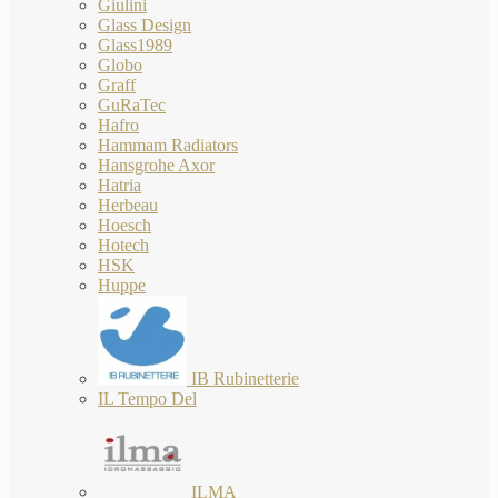
Giulini
Glass Design
Glass1989
Globo
Graff
GuRaTec
Hafro
Hammam Radiators
Hansgrohe Axor
Hatria
Herbeau
Hoesch
Hotech
HSK
Huppe
IB Rubinetterie
IL Tempo Del
ILMA