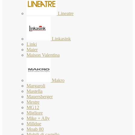
Lineatre
Linkasink
Linki
Maier
Maison Valentina
Makro
Margaroli
Mastella
Mauersberger
Mestre
MG12
Migliore
Mike + Ally
Milldue
Moab 80
Mobili di castello