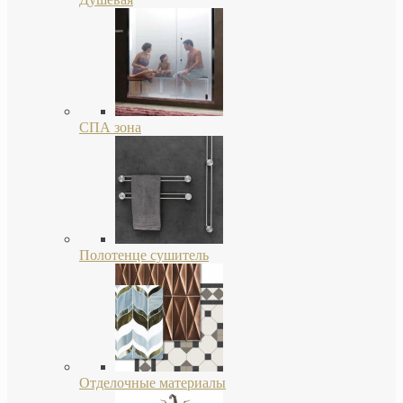
СПА зона
Полотенце сушитель
Отделочные материалы