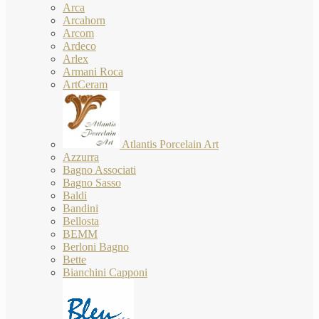
Arca
Arcahorn
Arcom
Ardeco
Arlex
Armani Roca
ArtCeram
Atlantis Porcelain Art
Azzurra
Bagno Associati
Bagno Sasso
Baldi
Bandini
Bellosta
BEMM
Berloni Bagno
Bette
Bianchini Capponi