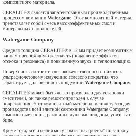
композитного материала.
CERALITE® является запатентованным производственным
процессом компании
Watergame
. Этот композитный материал
представляет собой смесь высокоэффективных смол и
минеральных наполнителей.
Watergame Company
Средняя толщина CERALITE® в 12 мм придает композитным
ваннам превосходную жесткость (подавление эффектов
отскока и резонанса) и повышенную звуко- и теплоизоляцию.
Поверхность состоит из высококачественного стойкого к
ультрафиолетовому излучению гелевого покрытия, что
гарантирует долговечность продукции
Watergame Company
.
CERALITE® может быть легко просверлен для установки
смесителей, он также ремонтопригоден в случае
повреждения. Этот композитный материал, используется для
производства всей элитной сантехники Watergame Company:
композитные ванны, раковины, душевые поддоны, унитазы и
биде.
Кроме того, все изделия могут быть "настроены" по запросу
клиента с помощью декора: фризы, декоративные узоры,