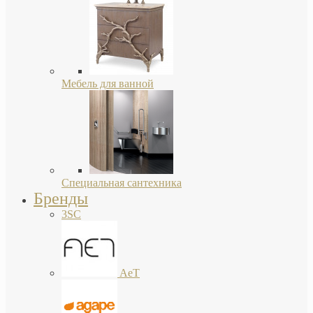
Мебель для ванной
Специальная сантехника
Бренды
3SC
AeT