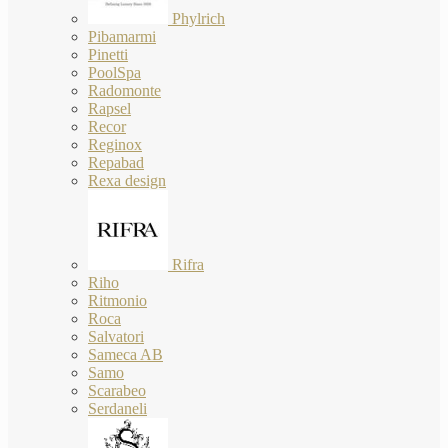
Phylrich
Pibamarmi
Pinetti
PoolSpa
Radomonte
Rapsel
Recor
Reginox
Repabad
Rexa design
Rifra
Riho
Ritmonio
Roca
Salvatori
Sameca AB
Samo
Scarabeo
Serdaneli