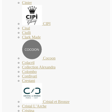
Cinier
CIPI
Cisal
Ciulli
Clark Made
Cocoon
Colacril
Collection Alexandra
Colombo
Cordivari
Crestani
Cristal et Bronze
Cristal L’Arche
Cristina