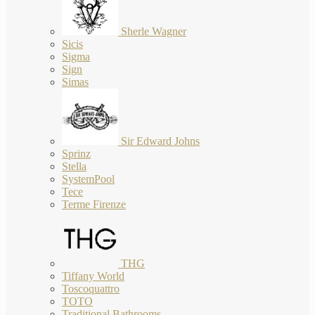
Sherle Wagner
Sicis
Sigma
Sign
Simas
Sir Edward Johns
Sprinz
Stella
SystemPool
Tece
Terme Firenze
THG
Tiffany World
Toscoquattro
TOTO
Traditional Bathrooms