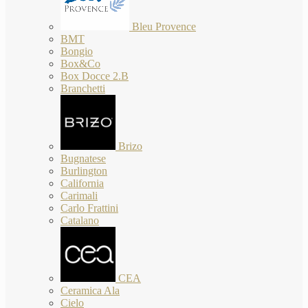
Bleu Provence
BMT
Bongio
Box&Co
Box Docce 2.B
Branchetti
Brizo
Bugnatese
Burlington
California
Carimali
Carlo Frattini
Catalano
CEA
Ceramica Ala
Cielo