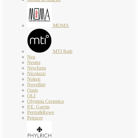
MOMA
MTI Bath
Nea
Neutra
Newform
Nicolazzi
Noken
Novellini
Oasis
OLI
Olympia Ceramica
P.E. Guerin
Perrin&Rowe
Petracer