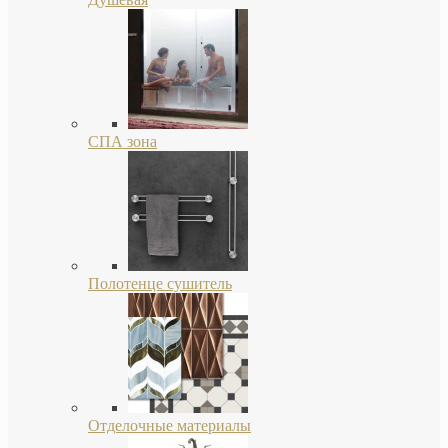
СПА зона
Полотенце сушитель
Отделочные материалы