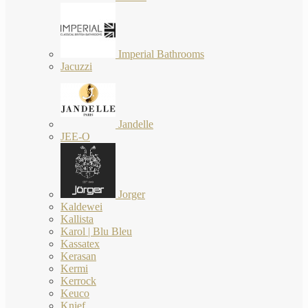
Imperial Bathrooms
Jacuzzi
Jandelle
JEE-O
Jorger
Kaldewei
Kallista
Karol | Blu Bleu
Kassatex
Kerasan
Kermi
Kerrock
Keuco
Knief