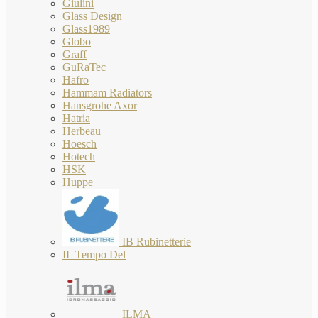
Giulini
Glass Design
Glass1989
Globo
Graff
GuRaTec
Hafro
Hammam Radiators
Hansgrohe Axor
Hatria
Herbeau
Hoesch
Hotech
HSK
Huppe
IB Rubinetterie
IL Tempo Del
ILMA