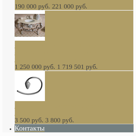
190 000 руб.
221 000 руб.
Gondola GAIA консоль 140 см для ванной в
стиле барокко, из массива дерева, светло
коричневый матовый окрас + серебро
1 250 000 руб.
1 719 501 руб.
Khala Colombo аксессуары (серия) В
НАЛИЧИИ
3 500 руб.
3 800 руб.
Контакты