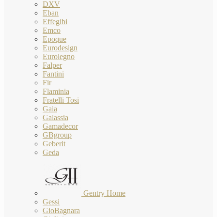
DXV
Eban
Effegibi
Emco
Epoque
Eurodesign
Eurolegno
Falper
Fantini
Fir
Flaminia
Fratelli Tosi
Gaia
Galassia
Gamadecor
GBgroup
Geberit
Geda
Gentry Home
Gessi
GioBagnara