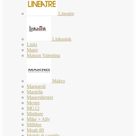
Lineatre
Linkasink
Linki
Maier
Maison Valentina
Makro
Margaroli
Mastella
Mauersberger
Mestre
MG12
Migliore
Mike + Ally
Milldue
Moab 80
Mobili di castello