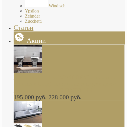
Windisch
Ypsilon
Zehnder
Zucchetti
Статьи
Акции
Butterfly Scarabeo КОМПЛЕКТ санфаянса
(унитаз и биде) напольные снаружи декор
глянцевая платина В НАЛИЧИИ
195 000 руб.
228 000 руб.