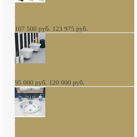
Cassia Duravit врезная сверху кухонная
керамическая мойка 1160 x 510 мм белая,
серая, черная, бежевая В НАЛИЧИИ
107 500 руб.
123 975 руб.
Cow ArtCeram унитаз навесной и биде
навесное КОМПЛЕКТ
95 000 руб.
120 000 руб.
Decorated Bathroom раковина овальная
встраиваемая для ванной с рисунком синяя
роза В НАЛИЧИИ