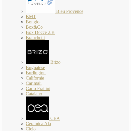
Bleu Provence
BMT
Bongio
Box&Co
Box Docce 2.B
Branchetti
Brizo
Bugnatese
Burlington
California
Carimali
Carlo Frattini
Catalano
CEA
Ceramica Ala
Cielo