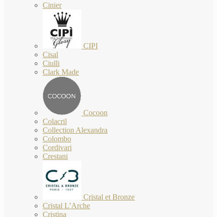
Cinier
CIPI
Cisal
Ciulli
Clark Made
Cocoon
Colacril
Collection Alexandra
Colombo
Cordivari
Crestani
Cristal et Bronze
Cristal L’Arche
Cristina