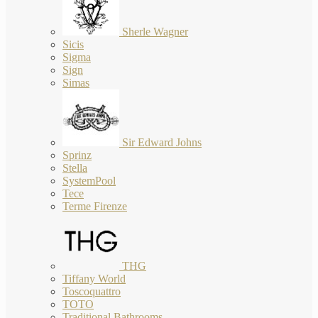
Sherle Wagner
Sicis
Sigma
Sign
Simas
Sir Edward Johns
Sprinz
Stella
SystemPool
Tece
Terme Firenze
THG
Tiffany World
Toscoquattro
TOTO
Traditional Bathrooms