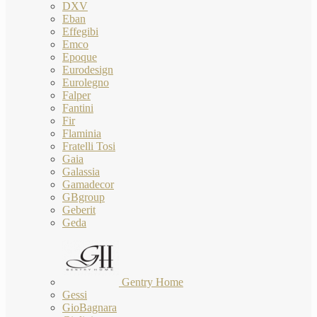
DXV
Eban
Effegibi
Emco
Epoque
Eurodesign
Eurolegno
Falper
Fantini
Fir
Flaminia
Fratelli Tosi
Gaia
Galassia
Gamadecor
GBgroup
Geberit
Geda
Gentry Home
Gessi
GioBagnara