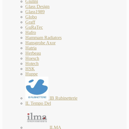
Giulini
Glass Design
Glass1989
Globo
Graff
GuRaTec
Hafro
Hammam Radiators
Hansgrohe Axor
Hatria
Herbeau
Hoesch
Hotech
HSK
Huppe
IB Rubinetterie
IL Tempo Del
ILMA