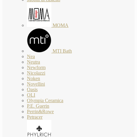
MOMA
MTI Bath
Nea
Neutra
Newform
Nicolazzi
Noken
Novellini
Oasis
OLI
Olympia Ceramica
P.E. Guerin
Perrin&Rowe
Petracer