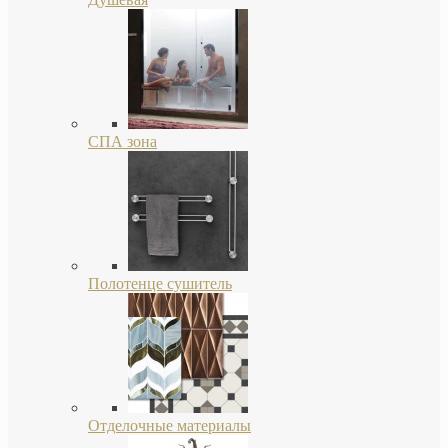
СПА зона
Полотенце сушитель
Отделочные материалы