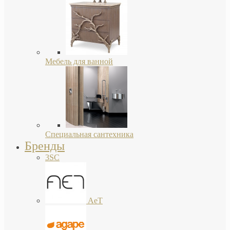
Мебель для ванной
Специальная сантехника
Бренды
3SC
AeT