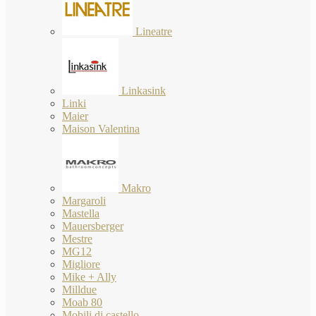
Lineatre
Linkasink
Linki
Maier
Maison Valentina
Makro
Margaroli
Mastella
Mauersberger
Mestre
MG12
Migliore
Mike + Ally
Milldue
Moab 80
Mobili di castello