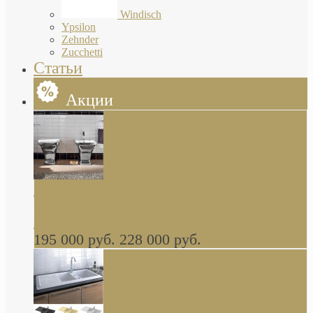
Windisch
Ypsilon
Zehnder
Zucchetti
Статьи
Акции
Butterfly Scarabeo КОМПЛЕКТ санфаянса
(унитаз и биде) напольные снаружи декор
глянцевая платина В НАЛИЧИИ
195 000 руб.
228 000 руб.