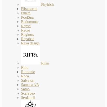
Phylrich
Pibamarmi
Pinetti
PoolSpa
Radomonte
Rapsel
Recor
Reginox
Repabad
Rexa design
Rifra
Riho
Ritmonio
Roca
Salvatori
Sameca AB
Samo
Scarabeo
Serdaneli