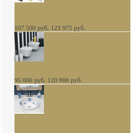
Cassia Duravit врезная сверху кухонная
керамическая мойка 1160 x 510 мм белая,
серая, черная, бежевая В НАЛИЧИИ
107 500 руб.
123 975 руб.
Cow ArtCeram унитаз навесной и биде
навесное КОМПЛЕКТ
95 000 руб.
120 000 руб.
Decorated Bathroom раковина овальная
встраиваемая для ванной с рисунком синяя
роза В НАЛИЧИИ