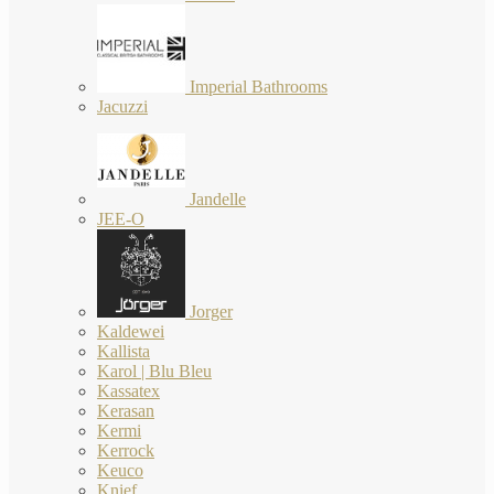
Imperial Bathrooms
Jacuzzi
Jandelle
JEE-O
Jorger
Kaldewei
Kallista
Karol | Blu Bleu
Kassatex
Kerasan
Kermi
Kerrock
Keuco
Knief