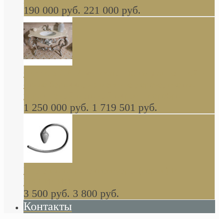
190 000 руб.
221 000 руб.
Gondola GAIA консоль 140 см для ванной в
стиле барокко, из массива дерева, светло
коричневый матовый окрас + серебро
1 250 000 руб.
1 719 501 руб.
Khala Colombo аксессуары (серия) В
НАЛИЧИИ
3 500 руб.
3 800 руб.
Контакты