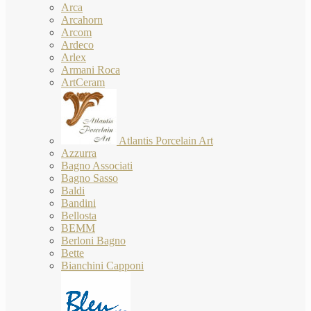
Arca
Arcahorn
Arcom
Ardeco
Arlex
Armani Roca
ArtCeram
Atlantis Porcelain Art
Azzurra
Bagno Associati
Bagno Sasso
Baldi
Bandini
Bellosta
BEMM
Berloni Bagno
Bette
Bianchini Capponi