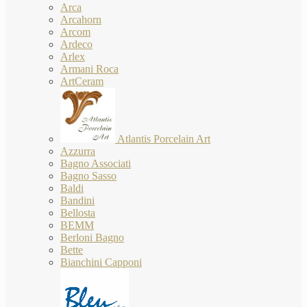
Arca
Arcahorn
Arcom
Ardeco
Arlex
Armani Roca
ArtCeram
Atlantis Porcelain Art
Azzurra
Bagno Associati
Bagno Sasso
Baldi
Bandini
Bellosta
BEMM
Berloni Bagno
Bette
Bianchini Capponi