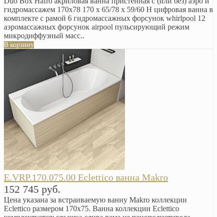
Duo Box Hafro акриловая ванна пристенная с (или без) аэро и
гидромассажем 170х78 170 x 65/78 x 59/60 H цифровая ванна в
комплекте с рамой 6 гидромассажных форсунок whirlpool 12
аэромассажных форсунок airpool пульсирующий режим
микродиффузный масс..
В корзину
E.VRP.170.075.00 Eclettico ванна Makro
152 745 руб.
Цена указана за встраиваемую ванну Makro коллекции
Eclettico размером 170х75. Ванна коллекции Eclettico