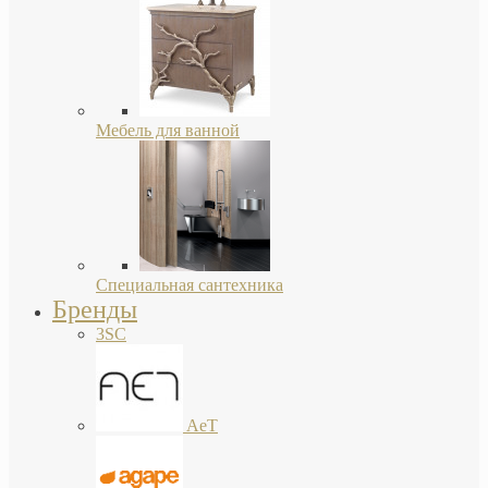
Мебель для ванной
Специальная сантехника
Бренды
3SC
AeT