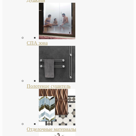
СПА зона
Полотенце сушитель
Отделочные материалы