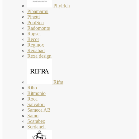
Phylrich
Pibamarmi
Pinetti
PoolSpa
Radomonte
Rapsel
Recor
Reginox
Repabad
Rexa design
Rifra
Riho
Ritmonio
Roca
Salvatori
Sameca AB
Samo
Scarabeo
Serdaneli