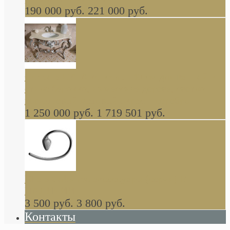
190 000 руб.
221 000 руб.
Gondola GAIA консоль 140 см для ванной в
стиле барокко, из массива дерева, светло
коричневый матовый окрас + серебро
1 250 000 руб.
1 719 501 руб.
Khala Colombo аксессуары (серия) В
НАЛИЧИИ
3 500 руб.
3 800 руб.
Контакты