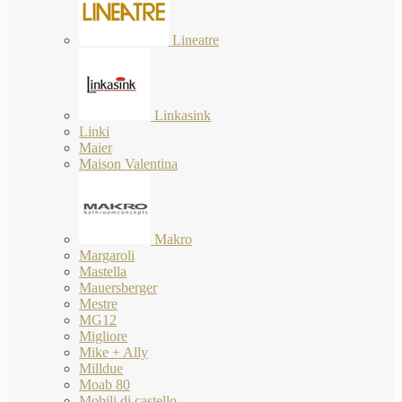
Lineatre
Linkasink
Linki
Maier
Maison Valentina
Makro
Margaroli
Mastella
Mauersberger
Mestre
MG12
Migliore
Mike + Ally
Milldue
Moab 80
Mobili di castello