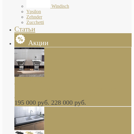
Windisch
Ypsilon
Zehnder
Zucchetti
Статьи
Акции
Butterfly Scarabeo КОМПЛЕКТ санфаянса
(унитаз и биде) напольные снаружи декор
глянцевая платина В НАЛИЧИИ
195 000 руб.
228 000 руб.