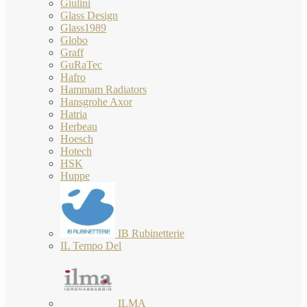
Giulini
Glass Design
Glass1989
Globo
Graff
GuRaTec
Hafro
Hammam Radiators
Hansgrohe Axor
Hatria
Herbeau
Hoesch
Hotech
HSK
Huppe
IB Rubinetterie
IL Tempo Del
ILMA