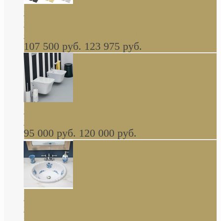
Cassia Duravit врезная сверху кухонная
керамическая мойка 1160 x 510 мм белая,
серая, черная, бежевая В НАЛИЧИИ
107 500 руб.
123 975 руб.
Cow ArtCeram унитаз навесной и биде
навесное КОМПЛЕКТ
95 000 руб.
120 000 руб.
Decorated Bathroom раковина овальная
встраиваемая для ванной с рисунком синяя
роза В НАЛИЧИИ