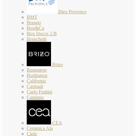
Bleu Provence
BMT
Bongio
Box&Co
Box Docce 2.B
Branchetti
Brizo
Bugnatese
Burlington
California
Carimali
Carlo Frattini
Catalano
CEA
Ceramica Ala
Cielo