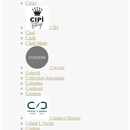
Cinier
CIPI
Cisal
Ciulli
Clark Made
Cocoon
Colacril
Collection Alexandra
Colombo
Cordivari
Crestani
Cristal et Bronze
Cristal L’Arche
Cristina