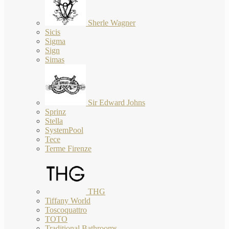
Sherle Wagner
Sicis
Sigma
Sign
Simas
Sir Edward Johns
Sprinz
Stella
SystemPool
Tece
Terme Firenze
THG
Tiffany World
Toscoquattro
TOTO
Traditional Bathrooms