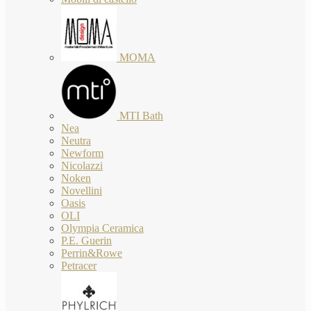
MOMA
MTI Bath
Nea
Neutra
Newform
Nicolazzi
Noken
Novellini
Oasis
OLI
Olympia Ceramica
P.E. Guerin
Perrin&Rowe
Petracer