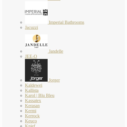
Imperial Bathrooms
Jacuzzi
Jandelle
JEE-O
Jorger
Kaldewei
Kallista
Karol | Blu Bleu
Kassatex
Kerasan
Kermi
Kerrock
Keuco
Knief