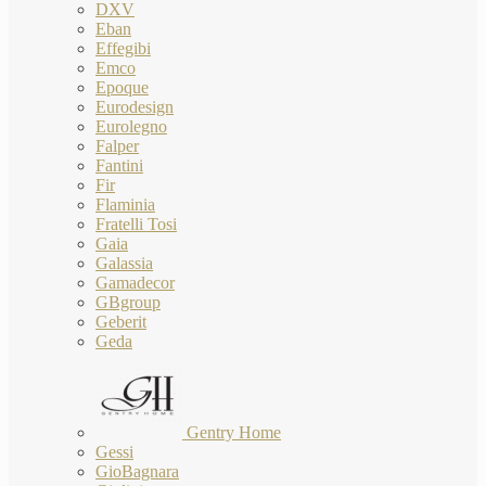
DXV
Eban
Effegibi
Emco
Epoque
Eurodesign
Eurolegno
Falper
Fantini
Fir
Flaminia
Fratelli Tosi
Gaia
Galassia
Gamadecor
GBgroup
Geberit
Geda
Gentry Home
Gessi
GioBagnara