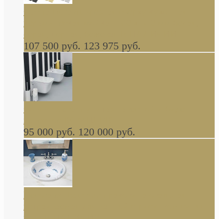
Cassia Duravit врезная сверху кухонная
керамическая мойка 1160 x 510 мм белая,
серая, черная, бежевая В НАЛИЧИИ
107 500 руб.
123 975 руб.
Cow ArtCeram унитаз навесной и биде
навесное КОМПЛЕКТ
95 000 руб.
120 000 руб.
Decorated Bathroom раковина овальная
встраиваемая для ванной с рисунком синяя
роза В НАЛИЧИИ