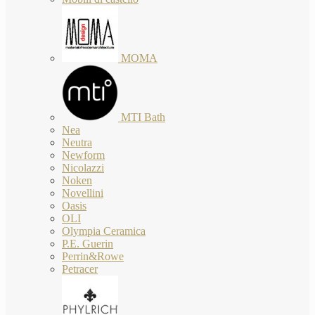
MOMA
MTI Bath
Nea
Neutra
Newform
Nicolazzi
Noken
Novellini
Oasis
OLI
Olympia Ceramica
P.E. Guerin
Perrin&Rowe
Petracer