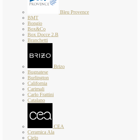
Bleu Provence
BMT
Bongio
Box&Co
Box Docce 2.B
Branchetti
Brizo
Bugnatese
Burlington
California
Carimali
Carlo Frattini
Catalano
CEA
Ceramica Ala
Cielo