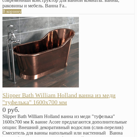
современный конструктор для ванной комнаты: ванны,
раковины и мебель. Ванна Fa..
В корзину
Slipper Bath William Holland ванна из меди
"туфелька" 1600х700 мм
0 руб.
Slipper Bath William Holland ванна из меди "туфелька"
1600х700 мм К ванне Acore предлагаются дополнительные
опции: Внешний декоративный водослив (слив-перелив)
Смеситель для ванны напольный или настенный Ванна