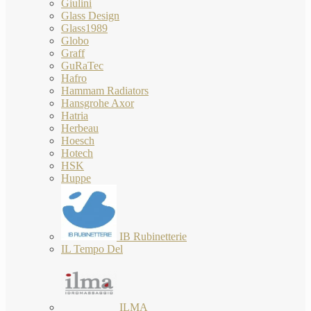
Giulini
Glass Design
Glass1989
Globo
Graff
GuRaTec
Hafro
Hammam Radiators
Hansgrohe Axor
Hatria
Herbeau
Hoesch
Hotech
HSK
Huppe
IB Rubinetterie
IL Tempo Del
ILMA