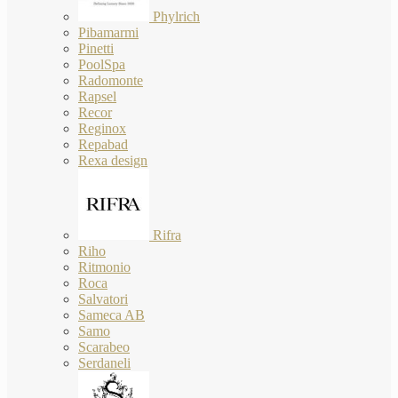
Phylrich
Pibamarmi
Pinetti
PoolSpa
Radomonte
Rapsel
Recor
Reginox
Repabad
Rexa design
Rifra
Riho
Ritmonio
Roca
Salvatori
Sameca AB
Samo
Scarabeo
Serdaneli