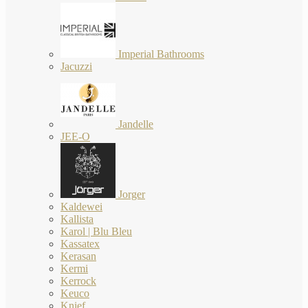
Imperial Bathrooms
Jacuzzi
Jandelle
JEE-O
Jorger
Kaldewei
Kallista
Karol | Blu Bleu
Kassatex
Kerasan
Kermi
Kerrock
Keuco
Knief