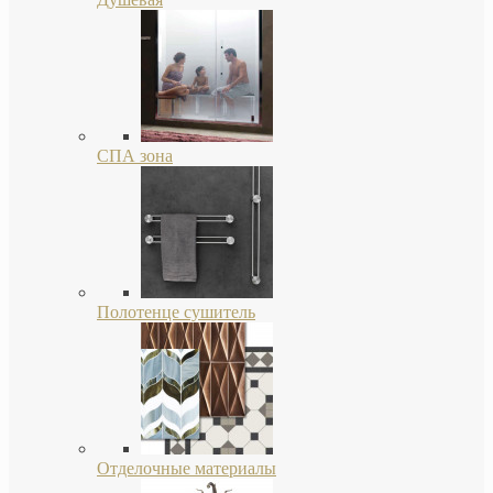
СПА зона
Полотенце сушитель
Отделочные материалы