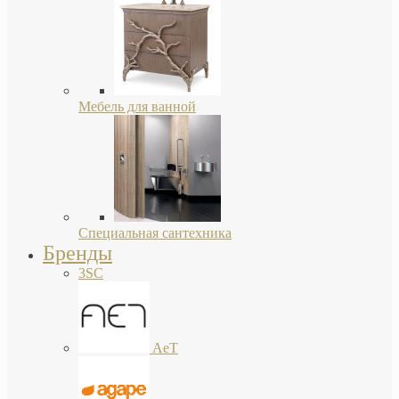
Мебель для ванной
Специальная сантехника
Бренды
3SC
AeT