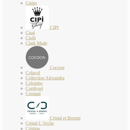
Cinier
CIPI
Cisal
Ciulli
Clark Made
Cocoon
Colacril
Collection Alexandra
Colombo
Cordivari
Crestani
Cristal et Bronze
Cristal L’Arche
Cristina