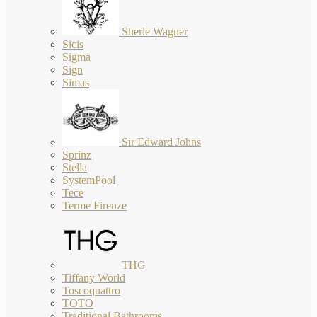
Sherle Wagner
Sicis
Sigma
Sign
Simas
Sir Edward Johns
Sprinz
Stella
SystemPool
Tece
Terme Firenze
THG
Tiffany World
Toscoquattro
TOTO
Traditional Bathrooms