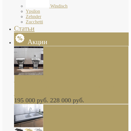
Windisch
Ypsilon
Zehnder
Zucchetti
Статьи
Акции
Butterfly Scarabeo КОМПЛЕКТ санфаянса
(унитаз и биде) напольные снаружи декор
глянцевая платина В НАЛИЧИИ
195 000 руб.
228 000 руб.