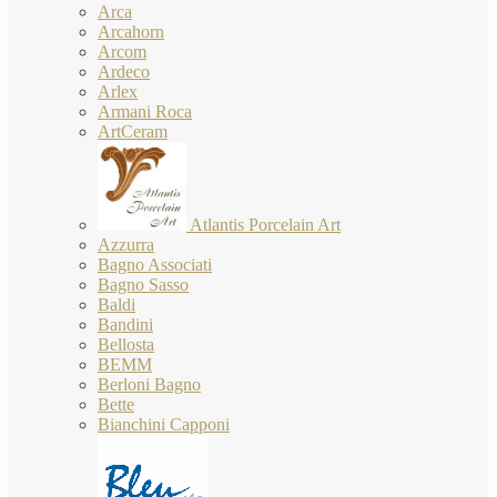
Arca
Arcahorn
Arcom
Ardeco
Arlex
Armani Roca
ArtCeram
Atlantis Porcelain Art
Azzurra
Bagno Associati
Bagno Sasso
Baldi
Bandini
Bellosta
BEMM
Berloni Bagno
Bette
Bianchini Capponi