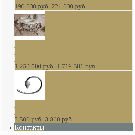
190 000 руб.
221 000 руб.
Gondola GAIA консоль 140 см для ванной в
стиле барокко, из массива дерева, светло
коричневый матовый окрас + серебро
1 250 000 руб.
1 719 501 руб.
Khala Colombo аксессуары (серия) В
НАЛИЧИИ
3 500 руб.
3 800 руб.
Контакты