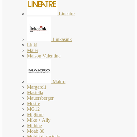
Lineatre
Linkasink
Linki
Maier
Maison Valentina
Makro
Margaroli
Mastella
Mauersberger
Mestre
MG12
Migliore
Mike + Ally
Milldue
Moab 80
Mobili di castello