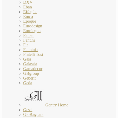
DXV
Eban
Effegibi
Emco
Epoque
Eurodesign
Eurolegno
Falper
Fantini
Fir
Flaminia
Fratelli Tosi
Gaia
Galassia
Gamadecor
GBgroup
Geberit
Geda
Gentry Home
Gessi
GioBagnara