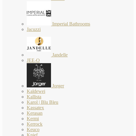
Imperial Bathrooms
Jacuzzi
Jandelle
JEE-O
Jorger
Kaldewei
Kallista
Karol | Blu Bleu
Kassatex
Kerasan
Kermi
Kerrock
Keuco
Knief