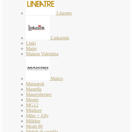
Lineatre
Linkasink
Linki
Maier
Maison Valentina
Makro
Margaroli
Mastella
Mauersberger
Mestre
MG12
Migliore
Mike + Ally
Milldue
Moab 80
Mobili di castello