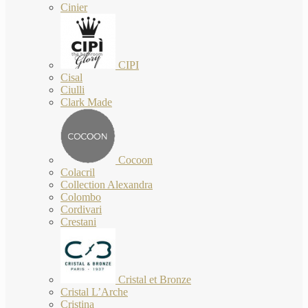
Cinier
CIPI
Cisal
Ciulli
Clark Made
Cocoon
Colacril
Collection Alexandra
Colombo
Cordivari
Crestani
Cristal et Bronze
Cristal L’Arche
Cristina