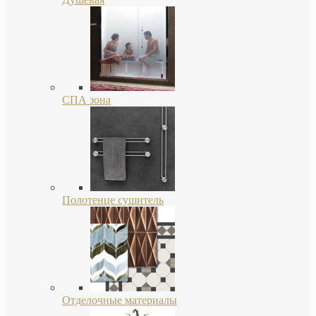
СПА зона
Полотенце сушитель
Отделочные материалы