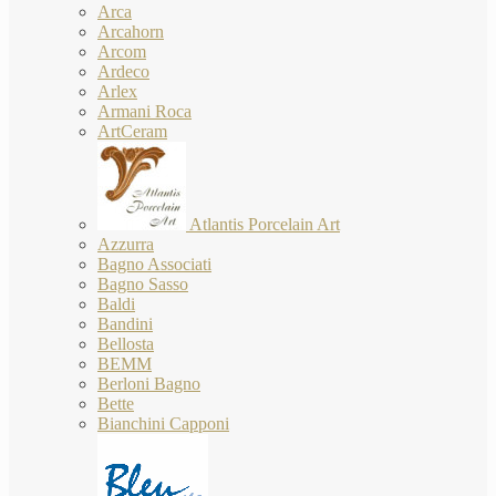
Arca
Arcahorn
Arcom
Ardeco
Arlex
Armani Roca
ArtCeram
Atlantis Porcelain Art
Azzurra
Bagno Associati
Bagno Sasso
Baldi
Bandini
Bellosta
BEMM
Berloni Bagno
Bette
Bianchini Capponi