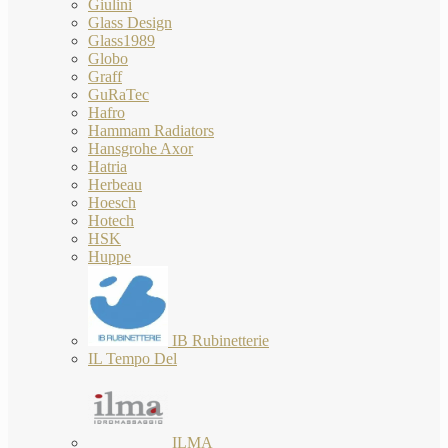
Giulini
Glass Design
Glass1989
Globo
Graff
GuRaTec
Hafro
Hammam Radiators
Hansgrohe Axor
Hatria
Herbeau
Hoesch
Hotech
HSK
Huppe
IB Rubinetterie
IL Tempo Del
ILMA