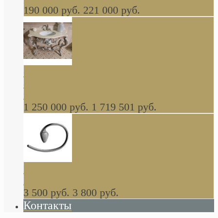
190 000 руб.
221 000 руб.
Gondola GAIA консоль 140 см для ванной в
стиле барокко, из массива дерева, светло
коричневый матовый окрас + серебро
1 250 000 руб.
1 719 501 руб.
Khala Colombo аксессуары (серия) В
НАЛИЧИИ
3 500 руб.
3 800 руб.
Контакты