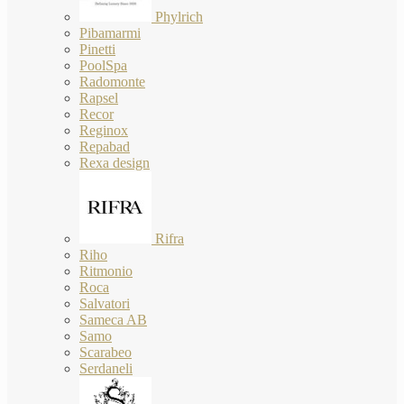
Phylrich
Pibamarmi
Pinetti
PoolSpa
Radomonte
Rapsel
Recor
Reginox
Repabad
Rexa design
Rifra
Riho
Ritmonio
Roca
Salvatori
Sameca AB
Samo
Scarabeo
Serdaneli