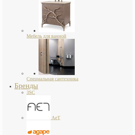
Мебель для ванной
Специальная сантехника
Бренды
3SC
AeT