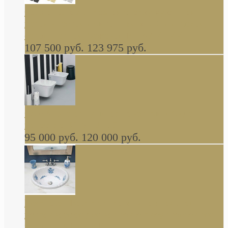
Cassia Duravit врезная сверху кухонная
керамическая мойка 1160 x 510 мм белая,
серая, черная, бежевая В НАЛИЧИИ
107 500 руб.
123 975 руб.
Cow ArtCeram унитаз навесной и биде
навесное КОМПЛЕКТ
95 000 руб.
120 000 руб.
Decorated Bathroom раковина овальная
встраиваемая для ванной с рисунком синяя
роза В НАЛИЧИИ