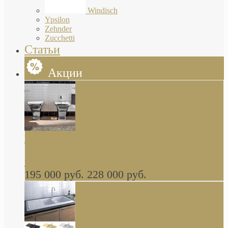
Windisch
Ypsilon
Zehnder
Zucchetti
Статьи
Акции
Butterfly Scarabeo КОМПЛЕКТ санфаянса
(унитаз и биде) напольные снаружи декор
глянцевая платина В НАЛИЧИИ
195 000 руб.
228 000 руб.