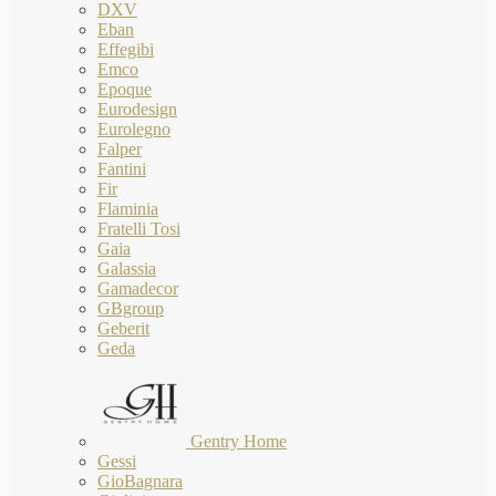
DXV
Eban
Effegibi
Emco
Epoque
Eurodesign
Eurolegno
Falper
Fantini
Fir
Flaminia
Fratelli Tosi
Gaia
Galassia
Gamadecor
GBgroup
Geberit
Geda
Gentry Home
Gessi
GioBagnara