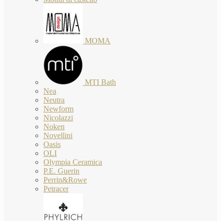
MOMA
MTI Bath
Nea
Neutra
Newform
Nicolazzi
Noken
Novellini
Oasis
OLI
Olympia Ceramica
P.E. Guerin
Perrin&Rowe
Petracer