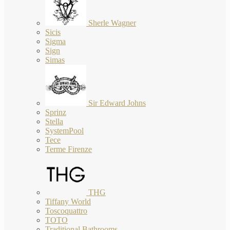
Sherle Wagner
Sicis
Sigma
Sign
Simas
Sir Edward Johns
Sprinz
Stella
SystemPool
Tece
Terme Firenze
THG
Tiffany World
Toscoquattro
TOTO
Traditional Bathrooms