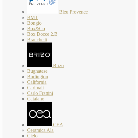
Bleu Provence
BMT
Bongio
Box&Co
Box Docce 2.B
Branchetti
Brizo
Bugnatese
Burlington
California
Carimali
Carlo Frattini
Catalano
CEA
Ceramica Ala
Cielo