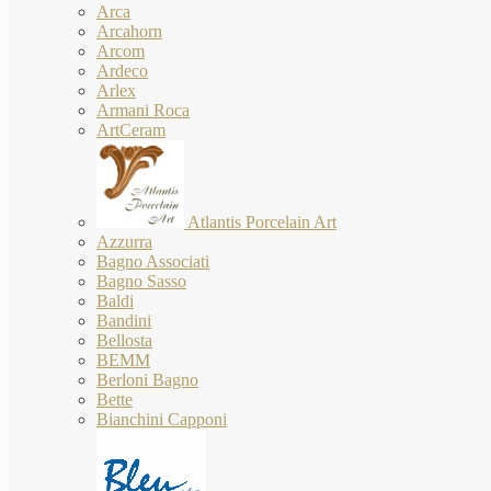
Arca
Arcahorn
Arcom
Ardeco
Arlex
Armani Roca
ArtCeram
Atlantis Porcelain Art
Azzurra
Bagno Associati
Bagno Sasso
Baldi
Bandini
Bellosta
BEMM
Berloni Bagno
Bette
Bianchini Capponi