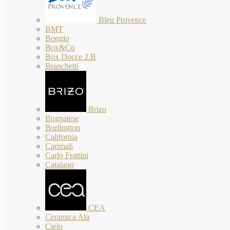
Bleu Provence
BMT
Bongio
Box&Co
Box Docce 2.B
Branchetti
Brizo
Bugnatese
Burlington
California
Carimali
Carlo Frattini
Catalano
CEA
Ceramica Ala
Cielo