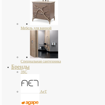
Мебель для ванной
Специальная сантехника
Бренды
3SC
AeT