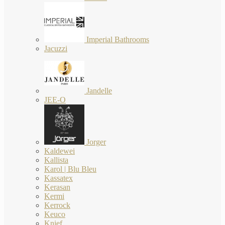
Imperial Bathrooms
Jacuzzi
Jandelle
JEE-O
Jorger
Kaldewei
Kallista
Karol | Blu Bleu
Kassatex
Kerasan
Kermi
Kerrock
Keuco
Knief