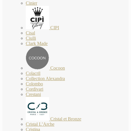
Cinier
CIPI
Cisal
Ciulli
Clark Made
Cocoon
Colacril
Collection Alexandra
Colombo
Cordivari
Crestani
Cristal et Bronze
Cristal L’Arche
Cristina