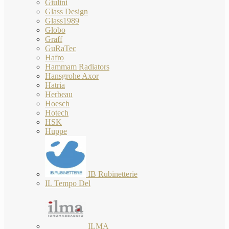
Giulini
Glass Design
Glass1989
Globo
Graff
GuRaTec
Hafro
Hammam Radiators
Hansgrohe Axor
Hatria
Herbeau
Hoesch
Hotech
HSK
Huppe
IB Rubinetterie
IL Tempo Del
ILMA