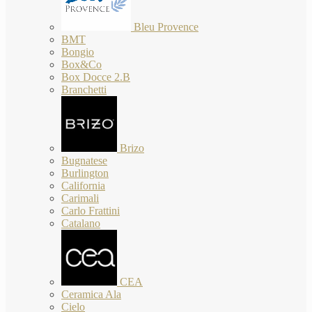
Bleu Provence
BMT
Bongio
Box&Co
Box Docce 2.B
Branchetti
Brizo
Bugnatese
Burlington
California
Carimali
Carlo Frattini
Catalano
CEA
Ceramica Ala
Cielo