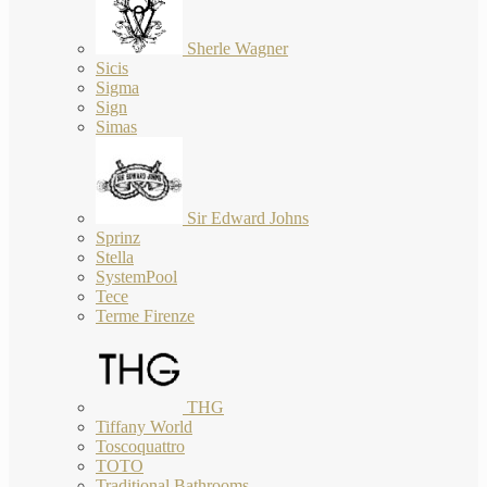
Sherle Wagner
Sicis
Sigma
Sign
Simas
Sir Edward Johns
Sprinz
Stella
SystemPool
Tece
Terme Firenze
THG
Tiffany World
Toscoquattro
TOTO
Traditional Bathrooms