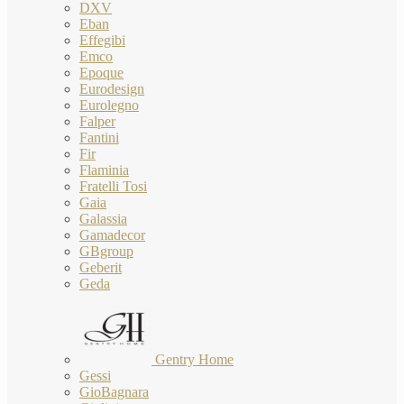
DXV
Eban
Effegibi
Emco
Epoque
Eurodesign
Eurolegno
Falper
Fantini
Fir
Flaminia
Fratelli Tosi
Gaia
Galassia
Gamadecor
GBgroup
Geberit
Geda
Gentry Home
Gessi
GioBagnara