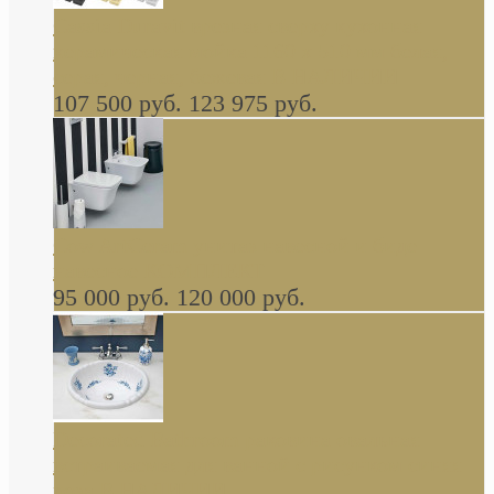
Cassia Duravit врезная сверху кухонная
керамическая мойка 1160 x 510 мм белая,
серая, черная, бежевая В НАЛИЧИИ
107 500 руб.
123 975 руб.
Cow ArtCeram унитаз навесной и биде
навесное КОМПЛЕКТ
95 000 руб.
120 000 руб.
Decorated Bathroom раковина овальная
встраиваемая для ванной с рисунком синяя
роза В НАЛИЧИИ