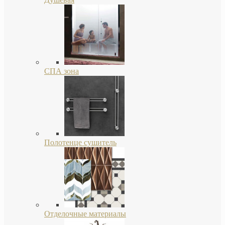
СПА зона
Полотенце сушитель
Отделочные материалы