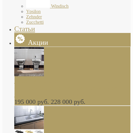
Windisch
Ypsilon
Zehnder
Zucchetti
Статьи
Акции
Butterfly Scarabeo КОМПЛЕКТ санфаянса
(унитаз и биде) напольные снаружи декор
глянцевая платина В НАЛИЧИИ
195 000 руб.
228 000 руб.