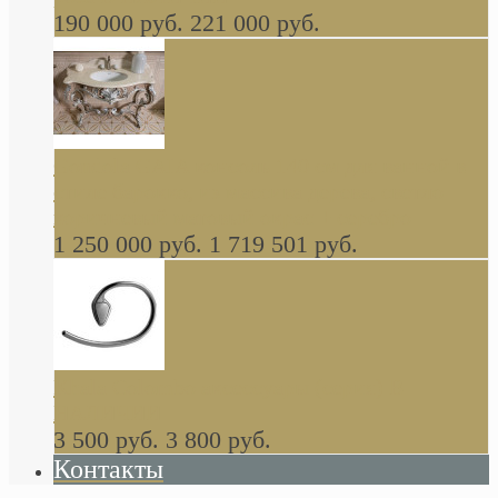
190 000 руб.
221 000 руб.
Gondola GAIA консоль 140 см для ванной в
стиле барокко, из массива дерева, светло
коричневый матовый окрас + серебро
1 250 000 руб.
1 719 501 руб.
Khala Colombo аксессуары (серия) В
НАЛИЧИИ
3 500 руб.
3 800 руб.
Контакты