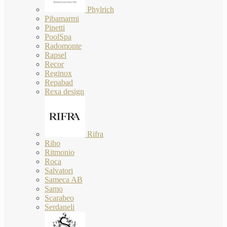
Phylrich
Pibamarmi
Pinetti
PoolSpa
Radomonte
Rapsel
Recor
Reginox
Repabad
Rexa design
Rifra
Riho
Ritmonio
Roca
Salvatori
Sameca AB
Samo
Scarabeo
Serdaneli