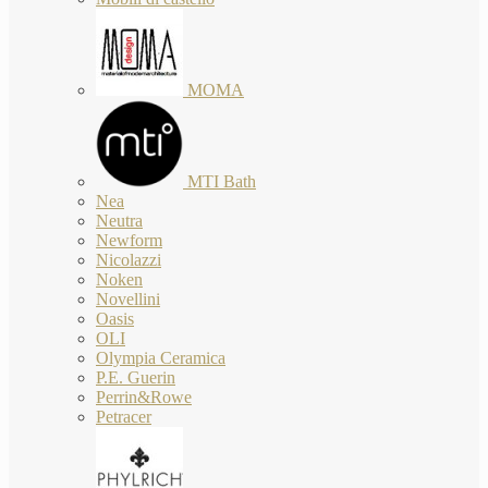
MOMA
MTI Bath
Nea
Neutra
Newform
Nicolazzi
Noken
Novellini
Oasis
OLI
Olympia Ceramica
P.E. Guerin
Perrin&Rowe
Petracer