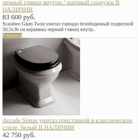
черный глянец внутри / матовый снаружи В
НАЛИЧИИ
83 600 руб.
Scarabeo Glam Twist унитаз торнадо безободковый подвесной
50,5х36 см керамика черный глянец внутр..
В корзину
Arcade Simas унитаз приставной в классическом
стиле, белый В НАЛИЧИИ
42 750 руб.