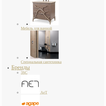
Мебель для ванной
Специальная сантехника
Бренды
3SC
AeT