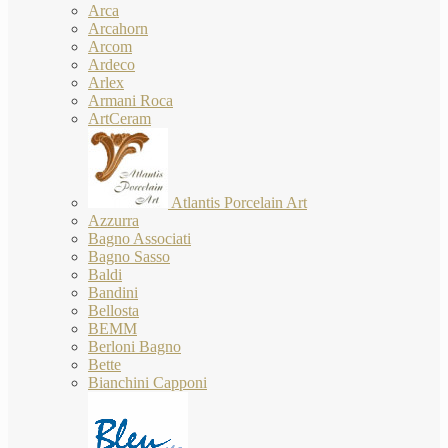
Arca
Arcahorn
Arcom
Ardeco
Arlex
Armani Roca
ArtCeram
Atlantis Porcelain Art
Azzurra
Bagno Associati
Bagno Sasso
Baldi
Bandini
Bellosta
BEMM
Berloni Bagno
Bette
Bianchini Capponi