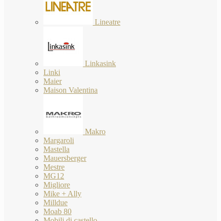
Lineatre
Linkasink
Linki
Maier
Maison Valentina
Makro
Margaroli
Mastella
Mauersberger
Mestre
MG12
Migliore
Mike + Ally
Milldue
Moab 80
Mobili di castello